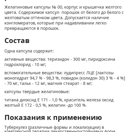
Желатиновые капсулы № 00, корпус и крышечка желтого
цвета. Содержимое капсул- порошок от белого до белого с
желтоватым оттенком цвета. Допускается наличие
конгломератов, которые при надавливании легко
превращаются в порошок.
Состав
Одна капсула содержит:
активные вещества: теризидон - 300 мг, пиридоксина
гидрохлорид - 10 мг;
вспомогательные вещества: лудипресс ЛЦЕ [лактозы
моногидрат 94,7 % - 98,3 %, повидон (колидон 30) 3 % - 4 %]
- 70 мг, тальк - 12 мг, магния стеарат - 8 мг;
капсулы твердые желатиновые:
титана диоксид Е 171 - 1,0 %, краситель железа оксид
желтый Е 172 - 0,5 %, желатин -до 100 %.
Показания к применению
Туберкулез (различные формы и локализации) в
комплексной терапии лекарственноустойчивых форм