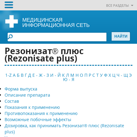
ВСЕ РАЗДЕЛЫ
МЕДИЦИНСКАЯ
ИНФОРМАЦИОННАЯ СЕТЬ
Резонизат® плюс
(Rezonisate plus)
1-Z
А
Б
В
Г
Д
Е - Ж - З
И - Й
К
Л
М
Н
О
П
Р
С
Т
У
Ф
Х
Ц
Ч - Щ
Э
Ю - Я
Форма выпуска
Описание препарата
Состав
Показания к применению
Противопоказания к применению
Возможные побочные эффекты
Дозировка, как принимать Резонизат® плюс (Rezonisate
plus)