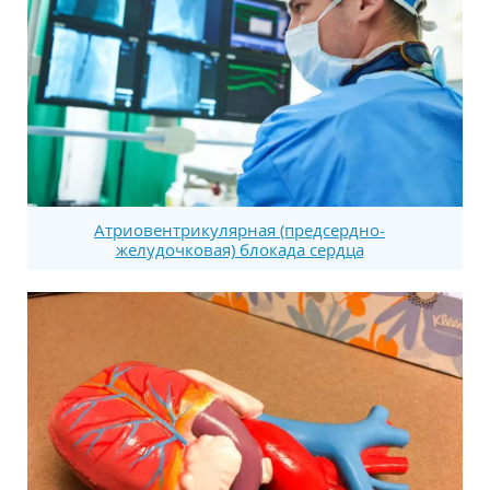
Атриовентрикулярная (предсердно-
желудочковая) блокада сердца