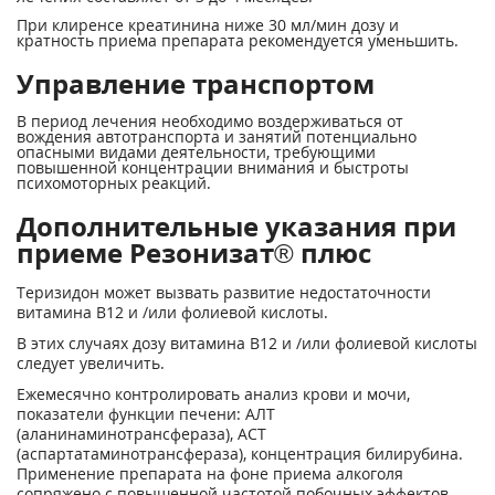
При клиренсе креатинина ниже 30 мл/мин дозу и
кратность приема препарата рекомендуется уменьшить.
Управление транспортом
В период лечения необходимо воздерживаться от
вождения автотранспорта и занятий потенциально
опасными видами деятельности, требующими
повышенной концентрации внимания и быстроты
психомоторных реакций.
Дополнительные указания при
приеме Резонизат® плюс
Теризидон может вызвать развитие недостаточности
витамина В12 и /или фолиевой кислоты.
В этих случаях дозу витамина В12 и /или фолиевой кислоты
следует увеличить.
Ежемесячно контролировать анализ крови и мочи,
показатели функции печени: АЛТ
(аланинаминотрансфераза), ACT
(аспартатаминотрансфераза), концентрация билирубина.
Применение препарата на фоне приема алкоголя
сопряжено с повышенной частотой побочных эффектов,