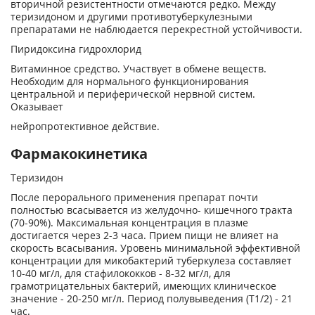
вторичной резистентности отмечаются редко. Между
теризидоном и другими противотуберкулезными
препаратами не наблюдается перекрестной устойчивости.
Пиридоксина гидрохлорид
Витаминное средство. Участвует в обмене веществ.
Необходим для нормального функционирования
центральной и периферической нервной систем.
Оказывает
нейропротективное действие.
Фармакокинетика
Теризидон
После перорального применения препарат почти
полностью всасывается из желудочно- кишечного тракта
(70-90%). Максимальная концентрация в плазме
достигается через 2-3 часа. Прием пищи не влияет на
скорость всасывания. Уровень минимальной эффективной
концентрации для микобактерий туберкулеза составляет
10-40 мг/л, для стафилококков - 8-32 мг/л, для
грамотрицательных бактерий, имеющих клиническое
значение - 20-250 мг/л. Период полувыведения (Т1/2) - 21
час.