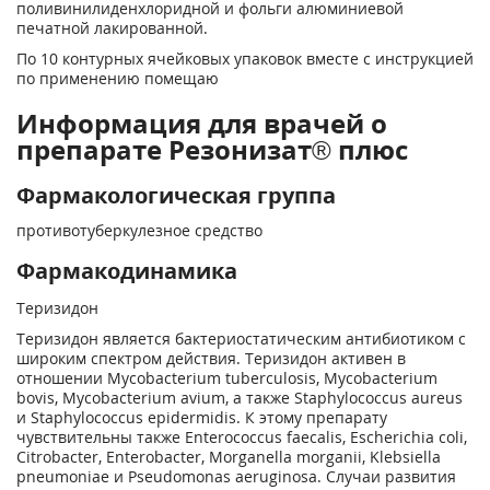
поливинилиденхлоридной и фольги алюминиевой
печатной лакированной.
По 10 контурных ячейковых упаковок вместе с инструкцией
по применению помещаю
Информация для врачей о
препарате Резонизат® плюс
Фармакологическая группа
противотуберкулезное средство
Фармакодинамика
Теризидон
Теризидон является бактериостатическим антибиотиком с
широким спектром действия. Теризидон активен в
отношении Mycobacterium tuberculosis, Mycobacterium
bovis, Mycobacterium avium, а также Staphylococcus aureus
и Staphylococcus epidermidis. К этому препарату
чувствительны также Enterococcus faecalis, Escherichia coli,
Citrobacter, Enterobacter, Morganella morganii, Klebsiella
pneumoniae и Pseudomonas aeruginosa. Случаи развития