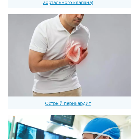
аортального клапана)
Острый перикардит