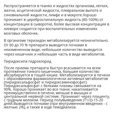
Распространяется в тканях и жидкостях организма, легких,
желчи, асцитической жидкости, плевральном выпоте и
синовиальной жидкости, лимфе и в мокроте.Хорошо
проникает в цереброспинальную жидкость (80-100%) от
концентрации в сыворотке, более высокая концентрация в
ликворе создается при воспалительных изменениях
мозговых оболочек.
В организме теризидон метаболизируется незначительно.
От 60 до 70 % препарата выводится почками в
неизмененном виде; небольшое количество выводится
через кишечник и небольшая часть в виде метаболитов.
Пиридоксипа гидрохлорид
После приема препарата быстро всасывается на всем
протяжении тонкого кишечника, большее количество
абсорбируется в тощей кишке. Метаболизируется в печени
с образованием фармакологически активных метаболитов
(пиридоксальфосфат и пиридоксаминофосфат).
Пиридоксальфосфат с белками плазмы связывается на
90%. Хорошо проникает во все ткани; накапливается
преимущественно в печени, меньше в мышцах и
центральной нервной системе. Проникает через плаценту,
с грудным молоком. Период полувыведения (Т1/2)-15-20
дней.Выводится почками (при внутривенном введении - с
желчью 2%), а также в ходе гемодиализа.