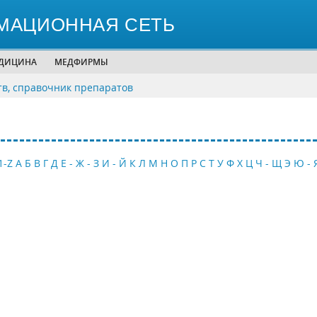
МАЦИОННАЯ СЕТЬ
ЕДИЦИНА
МЕДФИРМЫ
тв, справочник препаратов
1-Z
А
Б
В
Г
Д
Е - Ж - З
И - Й
К
Л
М
Н
О
П
Р
С
Т
У
Ф
Х
Ц
Ч - Щ
Э
Ю - 