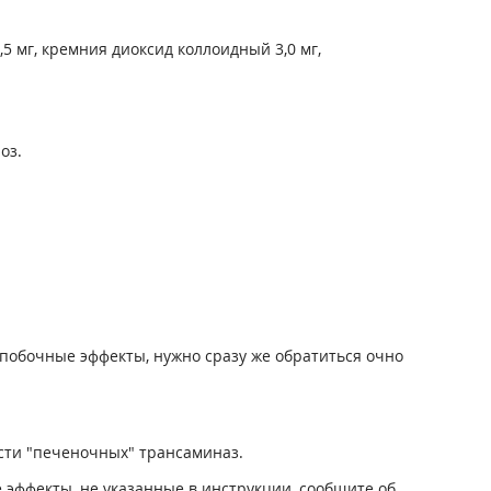
5 мг, кремния диоксид коллоидный 3,0 мг,
оз.
побочные эффекты, нужно сразу же обратиться очно
сти "печеночных" трансаминаз.
 эффекты, не указанные в инструкции, сообщите об