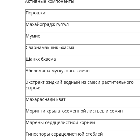
Активные компоненты:
Порошки:
Махайоградж гуггул
Мумие
Сварнамакшик бхасма
Шанкх бхасма
Абельмоша мускусного семян
Экстракт жидкий водный из смеси растительного
сырья:
Махараснади кват
Моринги крылатосеменной листьев и семян
Марены сердцелистной корней
Тиноспоры сердцелистной стеблей