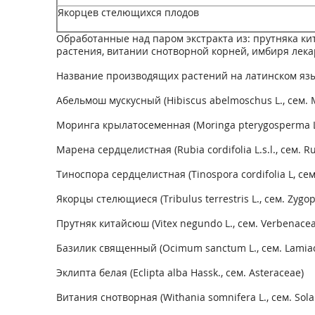
Якорцев стелющихся плодов
Обработанные над паром экстракта из: прутняка ки
растения, витании снотворной корней, имбиря лек
Название производящих растений на латинском язы
Абельмош мускусный (Hibiscus abelmoschus L., ceм. 
Моринга крылатосеменная (Moringa pterygosperma L
Марена сердцелистная (Rubia cordifolia L.s.l., сем. R
Тиноспора сердцелистная (Tinospora cordifolia L, ce
Якорцы стелющиеся (Tribulus terrestris L., ceм. Zygop
Прутняк китайсюш (Vitex negundo L., сем. Verbenacea
Базилик священный (Оcimum sanctum L., ceм. Lamia
Эклипта белая (Eclipta alba Hassk., ceм. Asteraceae)
Витания снотворная (Withania somnifera L., ceм. Sol