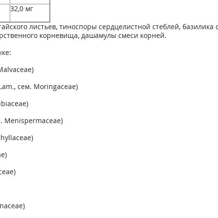
32,0 мг
тайского листьев, тиноспоры сердцелистной стеблей, базилика 
арственного корневища, дашамулы смеси корней.
ке:
Malvaceae)
am., ceм. Moringaceae)
ubiaceae)
м. Menispermaceae)
hyllaceae)
e)
ceae)
anaceae)