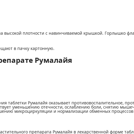
ена высокой плотности с навинчиваемой крышкой. Горлышко ф
щают в пачку картонную.
репарате Румалайя
ения таблетки Румалайя оказывает противовоспалительное, п
ствует уменьшению отечности, ослаблению боли, снятию мыше
чшению микроциркуляции и нормализации обменных процессов 
стительного препарата Румалайя в лекарственной форме табле