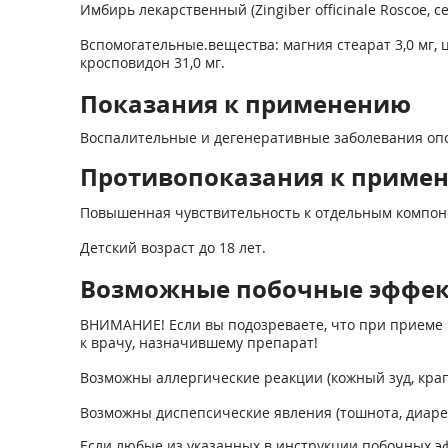
Имбирь лекарственный (Zingiber officinale Roscoe, ce
Вспомогательные.вещества: магния стеарат 3,0 мг, 
кросповидон 31,0 мг.
Показания к применению
Воспалительные и дегенеративные заболевания опо
Противопоказания к приме
Повышенная чувствительность к отдельным компон
Детский возраст до 18 лет.
Возможные побочные эффе
ВНИМАНИЕ! Если вы подозреваете, что при приеме 
к врачу, назначившему препарат!
Возможны аллергические реакции (кожный зуд, кра
Возможны диспепсические явления (тошнота, диаре
Если любые из указанных в инструкции побочных эф