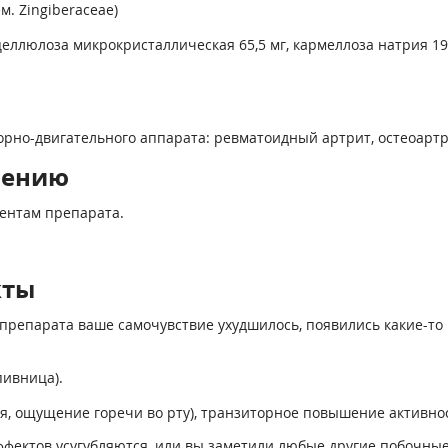
м. Zingiberaceae)
целлюлоза микрокристаллическая 65,5 мг, кармеллоза натрия 19,
рно-двигательного аппарата: ревматоидный артрит, остеоартр
нению
ентам препарата.
кты
препарата ваше самочувствие ухудшилось, появились какие-то 
пивница).
я, ощущение горечи во рту), транзиторное повышение активно
фектов усугубляются, или вы заметили любые другие побочные