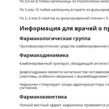
По 0,4 мл в тюбик-капельницы из полиэтилена низк
По 5 или 10 тюбик-капельниц в пакете из фольгиро
По 2, 4 или 6 пакетов из фольгированной пленки с 5
Информация для врачей о п
Фармакологическая группа
Противоаллергическое средство комбинированное (
Фармакодинамика
Комбинированный препарат, обладающий антигиста
Дифенгидрамин является антагонистом гистаминовы
симптомы, особенно связанные с высвобождением г
Нафазолин стимулирует альфа-адренорецепторы со
состояния.
Фармакокинетика
Полный местный эффект нафазолина проявляется уж