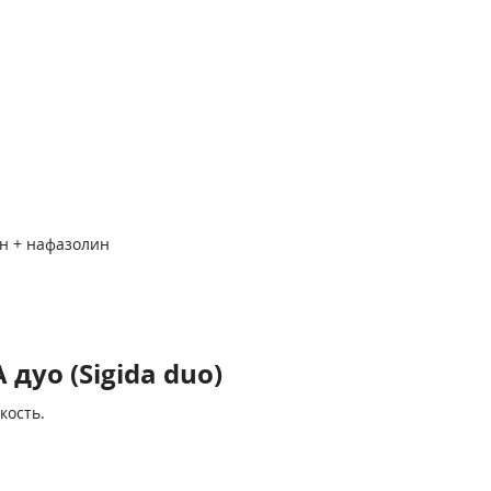
н + нафазолин
уо (Sigida duo)
кость.