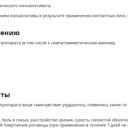
гического конъюнктивита;
нием конъюнктивы в результате применения контактных линз, в
нению
 препарата (в том числе к симпатомиметическим аминам);
кты
препарата ваше самочувствие ухудшилось, появились какие-то 
боль в глазах, расстройство зрения, сухость слизистой оболоч
 помутнения роговицы (при применении в течение 7 дней не ме