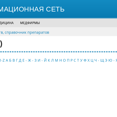
МАЦИОННАЯ СЕТЬ
ЕДИЦИНА
МЕДФИРМЫ
тв, справочник препаратов
)
1-Z
А
Б
В
Г
Д
Е - Ж - З
И - Й
К
Л
М
Н
О
П
Р
С
Т
У
Ф
Х
Ц
Ч - Щ
Э
Ю - 