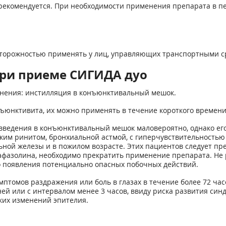
рекомендуется. При необходимости применения препарата в п
осторожностью применять у лиц, управляющих транспортными 
ри приеме СИГИДА дуо
енения: инстилляция в конъюнктивальный мешок.
нъюнктивита, их можно применять в течение короткого времен
введения в конъюнктивальный мешок маловероятно, однако его
ским ринитом, бронхиальной астмой, с гиперчувствительность
ной железы и в пожилом возрасте. Этих пациентов следует пре
фазолина, необходимо прекратить применение препарата. Не 
го появления потенциально опасных побочных действий.
мптомов раздражения или боль в глазах в течение более 72 час
й или с интервалом менее 3 часов, ввиду риска развития синд
ких изменений эпителия.