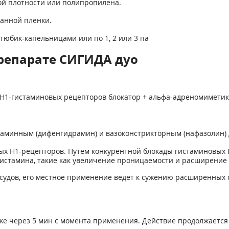
ой плотности или полипропилена.
ванной пленки.
 тюбик-капельницами или по 1, 2 или 3 па
репарате СИГИДА дуо
H1-гистаминовых рецепторов блокатор + альфа-адреномиметик
минным (дифенгидрамин) и вазоконстрикторным (нафазолин) 
х H1-рецепторов. Путем конкурентной блокады гистаминовых 
истамина, такие как увеличение проницаемости и расширение 
судов, его местное применение ведет к сужению расширенных
е через 5 мин с момента применения. Действие продолжается 