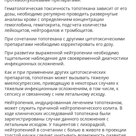
Гематологическая токсичность топотекана зависит от его
дозы, необходимо регулярно проводить развернутые
анализы крови с определением концентрации
гемоглобина, гематокрита, подсчета количества
лейкоцитов, нейтрофилов и тромбоцитов.
При сочетании топотекана с другими цитотоксическими
препаратами необходимо корректировать его дозу.
При развитии выраженной нейтропении необходимо
тщательное наблюдение для своевременной диагностики
инфекционных осложнений.
Как и при применении других цитотоксических
препаратов, топотекан может вызывать тяжелую
миелосупрессию, приводящую в некоторых случаях к
тяжелым инфекционным осложнениям, в том числе, к
сепсису и связанному с ним летальному исходу.
Нейтропения, индуцированная лечением топотеканом,
может служить причиной нейтропенического колита. В
ходе клинических исследований топотекана были
зарегистрированы случаи данного осложнения с
летальным исходом. У пациентов с лихорадкой,
нейтропенией в сочетании с болью в животе в проекции
толстой кишки следует учитывать возможность развития