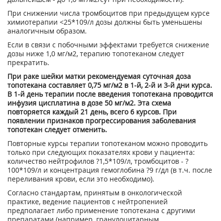
При снижении числа тромбоцитов при предыдущем курсе
химиотерапии <25*10
9
/л дозы должны быть уменьшены
аналогичным образом.
Если в связи с побочными эффектами требуется снижение
дозы ниже 1,0 мг/м
2
, терапию топотеканом следует
прекратить.
При раке шейки матки рекомендуемая суточная доза
топотекана составляет 0,75 мг/м
2
в 1-й, 2-й и 3-й дни курса.
В 1-й день терапии после введения топотекана проводится
инфузия цисплатина в дозе 50 мг/м
2
. Эта схема
повторяется каждый 21 день, всего 6 курсов. При
появлении признаков прогрессирования заболевания
топотекан следует отменить.
Повторные курсы терапии топотеканом можно проводить
только при следующих показателях крови у пациента:
количество нейтрофилов ?1,5*10
9
/л, тромбоцитов - ?
100*10
9
/л и концентрация гемоглобина ?9 г/дл (в т.ч. после
переливания крови, если это необходимо).
Согласно стандартам, принятым в онкологической
практике, ведение пациентов с нейтропенией
предполагает либо применение топотекана с другими
препаратами (например, гранулоцитарным