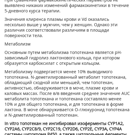
выявлено никаких изменений фармакокинетики в течение
5-дневного курса терапии.
Значения клиренса плазмы крови и V
d
оказались
несколько выше у мужчин, чем у женщин. Однако эти
различия соответствовали различиям в площади
поверхности тела.
Метаболизм
Основным путем метаболизма топотекана является pH-
зависимый гидролиз лактонового кольца, при котором
образуется карбоксилат с открытым кольцом.
Метаболизму подвергается менее 10% выводимого
топотекана. N-деметилированный метаболит топотекана,
обладающий сходной или меньшей, чем топотекан,
активностью, обнаруживается в моче, плазме крови и
каловых массах. После в/в введения среднее значение AUC
метаболита топотекана и топотекана составляло менее
10% и для общего топотекана, и для топотекана в форме
лактона. В моче обнаруживается О-глюкуронид топотекана
и N-деметилированный топотекан.
In vitro топотекан не ингибировал изоферменты CYP1A2,
CYP2A6, CYP2C8/9, CYP2C19, CYP2D6, CYP2E, CYP3A, CYP4A
системы цитохрома Р450, а также цитозольные ферменты