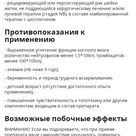
- рецидивирующий или персистирующий рак шейки
матки, не поддающийся хирургическому лечению и/или
лучевой терапии (стадия IVB), в составе комбинированной
терапии с цисплатином.
Противопоказания к
применению
- Выраженное угнетение функции костного мозга
(количество нейтрофилов менее 1,5*10
9
/л, тромбоцитов -
менее 100*10
9
/л);
- анемия (Нb ниже 9 г/дл);
- беременность и период грудного вскармливания;
- детский возраст (отсутствие достаточного опыта
применения);
- повышенная чувствительность к топотекану или другим
компонентам, входящим в состав препарата.
Возможные побочные эффекты
ВНИМАНИЕ! Если вы подозреваете, что при приеме
препарата ваше самочувствие ухудшилось, появились