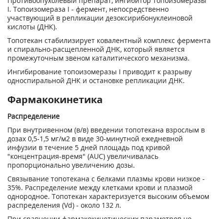
Противоопухолевый препарат, ингибитор топоизомеразы
I. Топоизомераза I - фермент, непосредственно
участвующий в репликации дезоксирибонуклеиновой
кислоты (ДНК).
Топотекан стабилизирует ковалентный комплекс фермента
и спирально-расщепленной ДНК, который является
промежуточным звеном каталитического механизма.
Ингибирование топоизомеразы I приводит к разрыву
односпиральной ДНК и остановке репликации ДНК.
Фармакокинетика
Распределение
При внутривенном (в/в) введении топотекана взрослым в
дозах 0,5-1,5 мг/м
2
в виде 30-минутной ежедневной
инфузии в течение 5 дней площадь под кривой
"концентрация-время" (AUC) увеличивалась
пропорционально увеличению дозы.
Связывание топотекана с белками плазмы крови низкое -
35%. Распределение между клетками крови и плазмой
однородное. Топотекан характеризуется высоким объемом
распределения (V
d
) - около 132 л.
При сравнении фармакокинетических параметров не