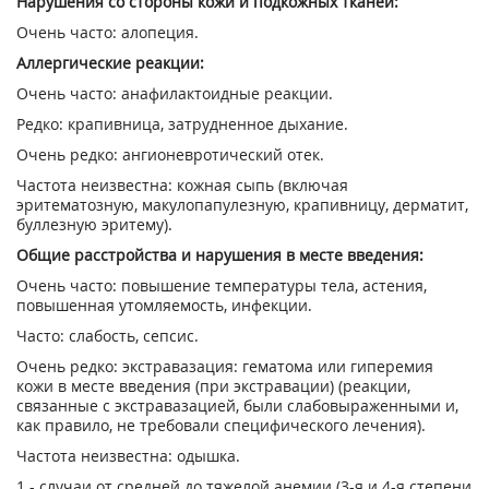
Нарушения со стороны кожи и подкожных тканей:
Очень часто: алопеция.
Аллергические реакции:
Очень часто: анафилактоидные реакции.
Редко: крапивница, затрудненное дыхание.
Очень редко: ангионевротический отек.
Частота неизвестна: кожная сыпь (включая
эритематозную, макулопапулезную, крапивницу, дерматит,
буллезную эритему).
Общие расстройства и нарушения в месте введения:
Очень часто: повышение температуры тела, астения,
повышенная утомляемость, инфекции.
Часто: слабость, сепсис.
Очень редко: экстравазация: гематома или гиперемия
кожи в месте введения (при экстравации) (реакции,
связанные с экстравазацией, были слабовыраженными и,
как правило, не требовали специфического лечения).
Частота неизвестна: одышка.
1
- случаи от средней до тяжелой анемии (3-я и 4-я степени