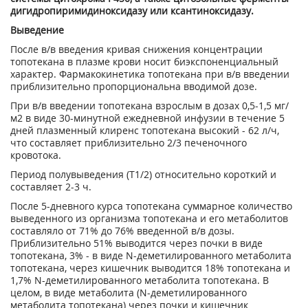
дигидропиримидиноксидазу или ксантиноксидазу.
Выведение
После в/в введения кривая снижения концентрации
топотекана в плазме крови носит биэкспоненциальный
характер. Фармакокинетика топотекана при в/в введении
приблизительно пропорциональна вводимой дозе.
При в/в введении топотекана взрослым в дозах 0,5-1,5 мг/
м
2
в виде 30-минутной ежедневной инфузии в течение 5
дней плазменный клиренс топотекана высокий - 62 л/ч,
что составляет приблизительно 2/3 печеночного
кровотока.
Период полувыведения (Т
1/2
) относительно короткий и
составляет 2-3 ч.
После 5-дневного курса топотекана суммарное количество
выведенного из организма топотекана и его метаболитов
составляло от 71% до 76% введенной в/в дозы.
Приблизительно 51% выводится через почки в виде
топотекана, 3% - в виде N-деметилированного метаболита
топотекана, через кишечник выводится 18% топотекана и
1,7% N-деметилированного метаболита топотекана. В
целом, в виде метаболита (N-деметилированного
метаболита топотекана) через почки и кишечник