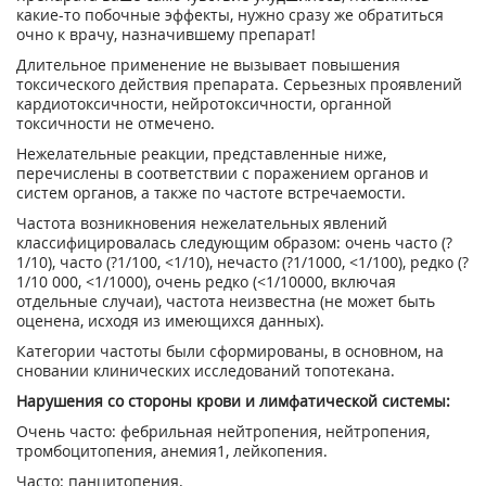
какие-то побочные эффекты, нужно сразу же обратиться
очно к врачу, назначившему препарат!
Длительное применение не вызывает повышения
токсического действия препарата. Серьезных проявлений
кардиотоксичности, нейротоксичности, органной
токсичности не отмечено.
Нежелательные реакции, представленные ниже,
перечислены в соответствии с поражением органов и
систем органов, а также по частоте встречаемости.
Частота возникновения нежелательных явлений
классифицировалась следующим образом: очень часто (?
1/10), часто (?1/100, <1/10), нечасто (?1/1000, <1/100), редко (?
1/10 000, <1/1000), очень редко (<1/10000, включая
отдельные случаи), частота неизвестна (не может быть
оценена, исходя из имеющихся данных).
Категории частоты были сформированы, в основном, на
сновании клинических исследований топотекана.
Нарушения со стороны крови и лимфатической системы:
Очень часто: фебрильная нейтропения, нейтропения,
тромбоцитопения, анемия
1
, лейкопения.
Часто: панцитопения.