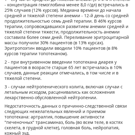
- концентрация гемоглобина менее 8,0 г/дл) встречались в
25% случаев (12% курсов). Медиана времени до начала
средней и тяжелой степени анемии - 12-й день со средней
продолжительностью семь дней терапии. В 46% курсов
терапии, сопровождавшихся развитием анемии средней и
тяжелой степени тяжести, продолжительность анемии
составила более семи дней. Переливание эритроцитарной
массы получили 30% пациентов (в 13% курсах).
Эритропоэтин вводили вводили 10% пациентов (в 8%
курсов терапии топотеканом).
2
- при внутривенном введении топотекана диарея у
пациентов в возрасте старше 65 лет встречалась в 10%
случаев, данные реакции отмечались, в том числе и в
тяжелой степени.
3
- случаи нейтропенического колита, включая случаи с
летальным исходом, расценивались как осложнения
лекарственно-обусловленной нейтропении.
Недостаточность данных о причинно-следственной связи
следующих нежелательных явлений и приемом
топотекана: артралгия, повышение активности
"печеночных" трансаминаз, боль (во всем теле, в костях
скелета, в грудной клетке), головная боль, нейропатия,
кожный зуд.