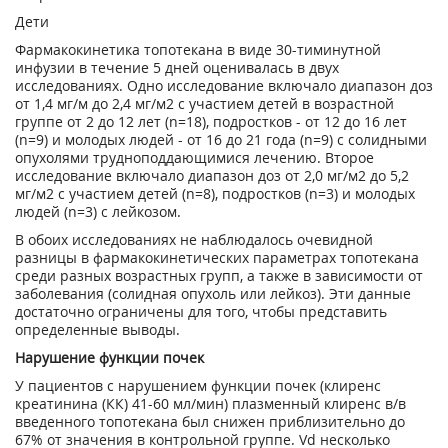
Дети
Фармакокинетика топотекана в виде 30-тиминутной
инфузии в течение 5 дней оценивалась в двух
исследованиях. Одно исследование включало диапазон доз
от 1,4 мг/м до 2,4 мг/м
2
с участием детей в возрастной
группе от 2 до 12 лет (n=18), подростков - от 12 до 16 лет
(n=9) и молодых людей - от 16 до 21 года (n=9) с солидными
опухолями трудноподдающимися лечению. Второе
исследование включало диапазон доз от 2,0 мг/м
2
до 5,2
мг/м
2
с участием детей (n=8), подростков (n=3) и молодых
людей (n=3) с лейкозом.
В обоих исследованиях не наблюдалось очевидной
разницы в фармакокинетических параметрах топотекана
среди разных возрастных групп, а также в зависимости от
заболевания (солидная опухоль или лейкоз). Эти данные
достаточно ограничены для того, чтобы представить
определенные выводы.
Нарушение функции почек
У пациентов с нарушением функции почек (клиренс
креатинина (КК) 41-60 мл/мин) плазменный клиренс в/в
введенного топотекана был снижен приблизительно до
67% от значения в контрольной группе. V
d
несколько