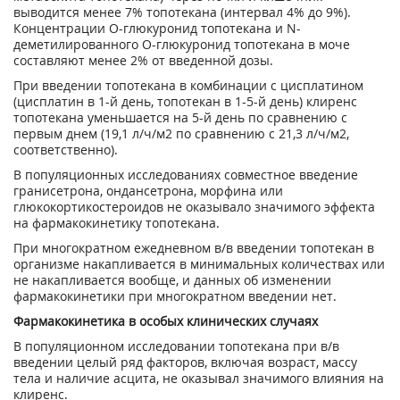
выводится менее 7% топотекана (интервал 4% до 9%).
Концентрации О-глюкуронид топотекана и N-
деметилированного О-глюкуронид топотекана в моче
составляют менее 2% от введенной дозы.
При введении топотекана в комбинации с цисплатином
(цисплатин в 1-й день, топотекан в 1-5-й день) клиренс
топотекана уменьшается на 5-й день по сравнению с
первым днем (19,1 л/ч/м
2
по сравнению с 21,3 л/ч/м
2
,
соответственно).
В популяционных исследованиях совместное введение
гранисетрона, ондансетрона, морфина или
глюкокортикостероидов не оказывало значимого эффекта
на фармакокинетику топотекана.
При многократном ежедневном в/в введении топотекан в
организме накапливается в минимальных количествах или
не накапливается вообще, и данных об изменении
фармакокинетики при многократном введении нет.
Фармакокинетика в особых клинических случаях
В популяционном исследовании топотекана при в/в
введении целый ряд факторов, включая возраст, массу
тела и наличие асцита, не оказывал значимого влияния на
клиренс.