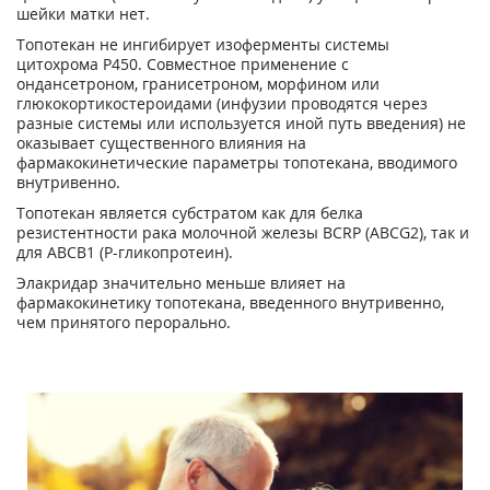
шейки матки нет.
Топотекан не ингибирует изоферменты системы
цитохрома Р450. Совместное применение с
ондансетроном, гранисетроном, морфином или
глюкокортикостероидами (инфузии проводятся через
разные системы или используется иной путь введения) не
оказывает существенного влияния на
фармакокинетические параметры топотекана, вводимого
внутривенно.
Топотекан является субстратом как для белка
резистентности рака молочной железы BCRP (ABCG2), так и
для АВСВ1 (Р-гликопротеин).
Элакридар значительно меньше влияет на
фармакокинетику топотекана, введенного внутривенно,
чем принятого перорально.