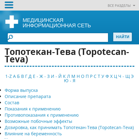
ВСЕ РАЗДЕЛЫ
МЕДИЦИНСКАЯ
ИНФОРМАЦИОННАЯ СЕТЬ
Топотекан-Тева (Topotecan-
Teva)
1-Z
А
Б
В
Г
Д
Е - Ж - З
И - Й
К
Л
М
Н
О
П
Р
С
Т
У
Ф
Х
Ц
Ч - Щ
Э
Ю - Я
Форма выпуска
Описание препарата
Состав
Показания к применению
Противопоказания к применению
Возможные побочные эффекты
Дозировка, как принимать Топотекан-Тева (Topotecan-Teva)
Влияние на беременность