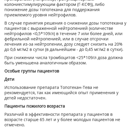
колониестимулирующим фактором (Г-КСФ)), либо
понижение дозы топотекана для поддержания
приемлемого уровня нейтрофилов.
В случае принятия решения о снижении дозы топотекана у
пациентов с выраженной нейтропенией (количестве
нейтрофилов <0,5*10
9
/л) в течение 7 или более дней, или
фебрильной нейтропенией, или в случае отсрочки
лечения из-за нейтропении, дозу следует снизить на 20%
до 0,6 мг/м
2
в сутки (в дальнейшем - до 0,45 мг/м
2
в сутки).
При снижении числа тромбоцитов <25*10
9
/л доза должна
быть уменьшена аналогичным образом.
Особые группы пациентов
Дети
Использование препарата Топотекан-Тева не
рекомендуется, так как имеющийся опыт применения у
детей недостаточен.
Пациенты пожилого возраста
Различий в эффективности препарата у пациентов в
возрасте старше 65 лет и у более молодых пациентов не
отмечено.