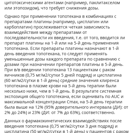
цитотоксическими агентами (например, паклитакселом
или этопозидом), что требует снижения дозы.
Однако при применении топотекана в комбинациях с
препаратами платины (например, цисплатин или
карбоплатин) прослеживается четкая зависимость
взаимодействия между препаратами от
последовательности их введения, т.е. от того, вводится ли
препарат платины на 1-й или на 5-й день применения
топотекана. Если препараты платины назначают в 1-й
день введения топотекана, то следует применять
уменьшенные дозы каждого препарата по сравнению с
дозами при назначении препаратов платины в 5-й день.
При в/в введении топотекана 13 пациенткам с раком
яичников (0,75 мг/м
2
/сутки 5 дней подряд) и цисплатина
(60 мг/м
2
/сутки в 1-й день) средние значения клиренса
топотекана в плазме крови на 5-й день терапии были
несколько ниже, чем в 1-й день. В результате системная
экспозиция общего топотекана, если оценивать по AUC и
максимальной концентрации С
mах
, на 5-й день терапии
была выше на 12% (95% доверительного интервала (ДИ): от
2% до 24%) и 23% (ДИ: от 7% до 63%), соответственно.
Данных о фармакокинетических взаимодействиях после
введения топотекана (0,75 мг/м
2
/сутки 3 дня подряд) и
цисплатина (50 мг/м
2
/сутки в 1-й день) у пациентов с раком