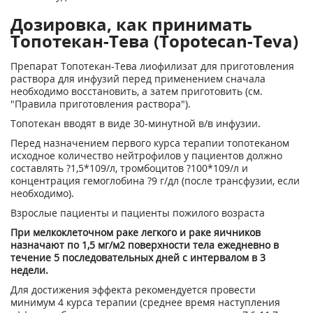
Дозировка, как принимать
Топотекан-Тева (Topotecan-Teva)
Препарат Топотекан-Тева лиофилизат для приготовления
раствора для инфузий перед применением сначала
необходимо восстановить, а затем приготовить (см.
"Правила приготовления раствора").
Топотекан вводят в виде 30-минутной в/в инфузии.
Перед назначением первого курса терапии топотеканом
исходное количество нейтрофилов у пациентов должно
составлять ?1,5*10
9
/л, тромбоцитов ?100*10
9
/л и
концентрация гемоглобина ?9 г/дл (после трансфузии, если
необходимо).
Взрослые пациенты и пациенты пожилого возраста
При мелкоклеточном раке легкого и раке яичников
назначают по 1,5 мг/м
2
поверхности тела ежедневно в
течение 5 последовательных дней с интервалом в 3
недели.
Для достижения эффекта рекомендуется провести
минимум 4 курса терапии (среднее время наступления