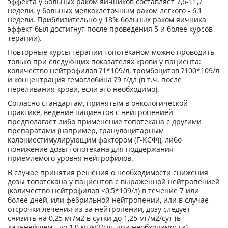
эффекта у больных раком яичников составляет 7,6-11,7
недели, у больных мелкоклеточным раком легкого - 6,1
недели. Приблизительно у 18% больных раком яичника
эффект был достигнут после проведения 5 и более курсов
терапии).
Повторные курсы терапии топотеканом можно проводить
только при следующих показателях крови у пациента:
количество нейтрофилов ?1*10
9
/л, тромбоцитов ?100*10
9
/л
и концентрация гемоглобина ?9 г/дл (в т.ч. после
переливания крови, если это необходимо).
Согласно стандартам, принятым в онкологической
практике, ведение пациентов с нейтропенией
предполагает либо применение топотекана с другими
препаратами (например, гранулоцитарным
колониестимулирующим фактором (Г-КСФ)), либо
понижение дозы топотекана для поддержания
приемлемого уровня нейтрофилов.
В случае принятия решения о необходимости снижения
дозы топотекана у пациентов с выраженной нейтропенией
(количество нейтрофилов <0,5*10
9
/л) в течение 7 или
более дней, или фебрильной нейтропении, или в случае
отсрочки лечения из-за нейтропении, дозу следует
снизить на 0,25 мг/м
2
в сутки до 1,25 мг/м
2
/сут (в
дальнейшем - до 1,0 мг/м
2
/сут при необходимости).