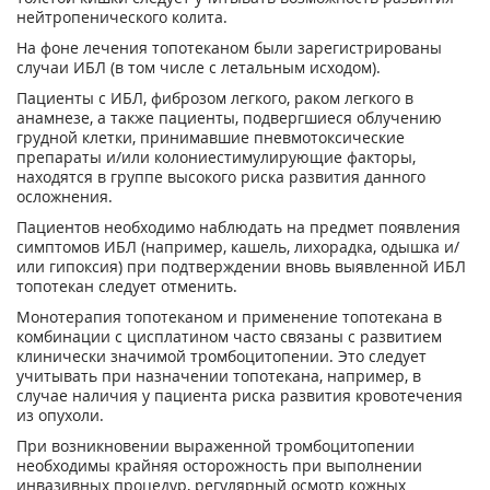
нейтропенического колита.
На фоне лечения топотеканом были зарегистрированы
случаи ИБЛ (в том числе с летальным исходом).
Пациенты с ИБЛ, фиброзом легкого, раком легкого в
анамнезе, а также пациенты, подвергшиеся облучению
грудной клетки, принимавшие пневмотоксические
препараты и/или колониестимулирующие факторы,
находятся в группе высокого риска развития данного
осложнения.
Пациентов необходимо наблюдать на предмет появления
симптомов ИБЛ (например, кашель, лихорадка, одышка и/
или гипоксия) при подтверждении вновь выявленной ИБЛ
топотекан следует отменить.
Монотерапия топотеканом и применение топотекана в
комбинации с цисплатином часто связаны с развитием
клинически значимой тромбоцитопении. Это следует
учитывать при назначении топотекана, например, в
случае наличия у пациента риска развития кровотечения
из опухоли.
При возникновении выраженной тромбоцитопении
необходимы крайняя осторожность при выполнении
инвазивных процедур, регулярный осмотр кожных