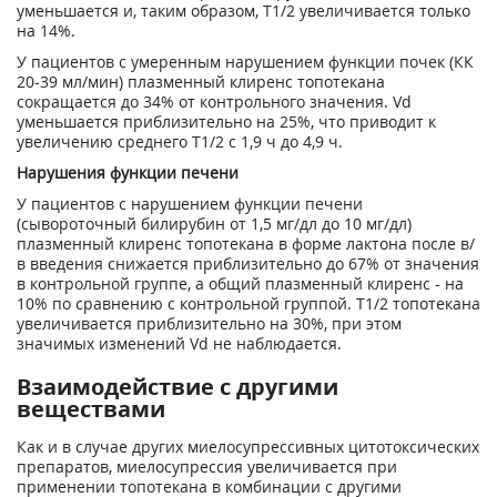
уменьшается и, таким образом, Т
1/2
увеличивается только
на 14%.
У пациентов с умеренным нарушением функции почек (КК
20-39 мл/мин) плазменный клиренс топотекана
сокращается до 34% от контрольного значения. V
d
уменьшается приблизительно на 25%, что приводит к
увеличению среднего Т
1/2
c 1,9 ч до 4,9 ч.
Нарушения функции печени
У пациентов с нарушением функции печени
(сывороточный билирубин от 1,5 мг/дл до 10 мг/дл)
плазменный клиренс топотекана в форме лактона после в/
в введения снижается приблизительно до 67% от значения
в контрольной группе, а общий плазменный клиренс - на
10% по сравнению с контрольной группой. Т
1/2
топотекана
увеличивается приблизительно на 30%, при этом
значимых изменений V
d
не наблюдается.
Взаимодействие с другими
веществами
Как и в случае других миелосупрессивных цитотоксических
препаратов, миелосупрессия увеличивается при
применении топотекана в комбинации с другими