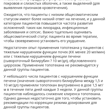
покровов и слизистых оболочек, а также выделений (для
выявления признаков кровотечения).
Ожидается, что пациенты с низким общесоматическим
статусом имеют более низкий ответ на лечение, и у данной
категории пациентов повышается частота развития
осложнений: таких как лихорадка, инфекционные
заболевания и сепсис. Важно тщательно оценивать
общесоматический статус пациента во время терапии,
чтобы своевременно установить его ухудшение.
Недостаточен опыт применения топотекана у пациентов с
тяжелым нарушением функции почек (КК менее 20 мл/мин)
или с тяжелым нарушением функции печени
(сывороточный билирубин ? 10 мг/дл), обусловленного
циррозом. Применение топотекана не рекомендуется у
данной группы пациентов.
У небольшого числа пациентов с нарушением функции
печени (значения сывороточного билирубина между 1,5 и
10 мг/дл) применяли топотекан внутривенно в дозе 1,5 мг/
м в течение пяти дней каждые 3 недели. У данной группы
пациентов наблюдалось снижение клиренса топотекана.
Однако данных недостаточно для того, чтобы установить
рекомендации по коррекции режима дозирования для
данной группы пациентов.