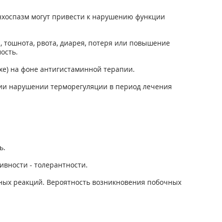
онхоспазм могут привести к нарушению функции
, тошнота, рвота, диарея, потеря или повышение
ость.
е) на фоне антигистаминной терапии.
иии нарушении терморегуляции в период лечения
ь.
ивности - толерантности.
ных реакций. Вероятность возникновения побочных