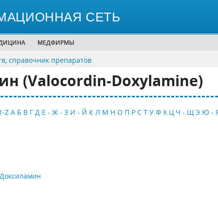
МАЦИОННАЯ СЕТЬ
ЕДИЦИНА
МЕДФИРМЫ
тв, справочник препаратов
 (Valocordin-Doxylamine)
1-Z
А
Б
В
Г
Д
Е - Ж - З
И - Й
К
Л
М
Н
О
П
Р
С
Т
У
Ф
Х
Ц
Ч - Щ
Э
Ю - 
-Доксиламин