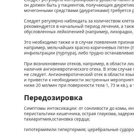
он должен быть у пациентов, получающих диуретик
мочегонными средствами (диуретиками) требуется р
Следует регулярно наблюдать за количеством клето
рекомендуется в начальный период лечения, а такж
обусловленных лейкопенией (например, лихорадки, 
Это необходимо также и в случае появления призна
например, мельчайших красно-коричневых пятен (п
инфильтрации (пурпура), либо трудно останавливае
При возникновении отеков, например, в области лиц
наличия ангионевротического отека. В этом случа
не следует. Ангионевротический отек в области яз
и привести к необходимости экстренных мероприят
ниже 20 мл/мин при поверхности тела 1, 73 м кв.), 
Передозировка
Симптомы интоксикации: от сонливости до комы, и
перистальтики кишечника, острая глаукома, задерж
тахиаритмия,остановка сердца;
гипотермияили гипертермия; церебральные судорог