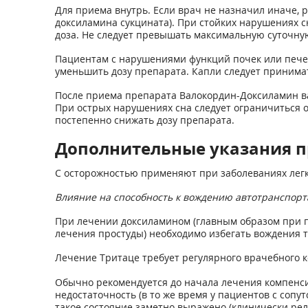
Для приема внутрь. Если врач не назначил иначе, р
доксиламина сукцината). При стойких нарушениях с
доза. Не следует превышать максимальную суточную
Пациентам с нарушениями функций почек или печен
уменьшить дозу препарата. Капли следует принимать
После приема препарата Валокордин-Доксиламин ва
При острых нарушениях сна следует ограничиться 
постепенно снижать дозу препарата.
Дополнительные указания 
С осторожностью применяют при заболеваниях легк
Влияние на способность к вождению автотранспор
При лечении доксиламином (главным образом при п
лечения простуды) необходимо избегать вождения т
Лечение Тритаце требует регулярного врачебного к
Обычно рекомендуется до начала лечения компенси
недостаточность (в то же время у пациентов с соп
такое состояние заметно выражено (клинически ре