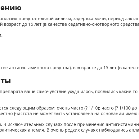
нению
плазия предстательной железы, задержка мочи, период лактации
й возраст до 15 лет (в качестве седативно-снотворного средств
.
тве антигистаминного средства), в возрасте до 15 лет (в качест
кты
препарата ваше самочувствие ухудшилось, появились какие-то 
следующим образом: очень часто (? 1/10); часто (? 1/100 до < 1/1
неизвестно (частота не может быть установлена на основании име
. В исключительных случаях после применения антигистаминн
литическая анемия. В очень редких случаях наблюдались апла