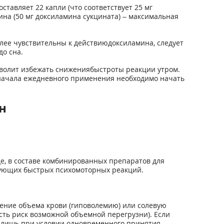
тавляет 22 капли (что соответствует 25 мг
на (50 мг доксиламина сукцината) – максимальная
лее чувствительны к действиюдоксиламина, следует
до сна.
волит избежать снижениябыстроты реакции утром.
 начала ежедневного применения необходимо начать
н
е, в составе комбинированных препаратов для
ебующих быстрых психомоторных реакций.
жение объема крови (гиповолемию) или солевую
сть риск возможной объемной перегрузни). Если
ь лишь при условии одновременного принятия