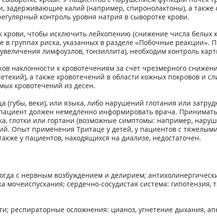
и, задерживающие калий (например, спиронолактоны), а также
егулярный контроль уровня натрия в сыворотке крови.
к крови, чтобы исключить лейкопению (снижение числа белых к
е в группах риска, указанных в разделе «Побочные реакции».
увеличения лимфоузлов, тонзиллита), необходим контроль карт
ков наклонности к кровотечениям за счет чрезмерного снижени
етехий), а также кровотечений в области кожных покровов и 
мых кровотечений из десен.
а (губы, веки), или языка, либо нарушений глотания или затру
е пациент должен немедленно информировать врача. Принимат
ыка, глотки или гортани (возможные симптомы: например, нару
ий. Опыт применения Тритаце у детей, у пациентов с тяжелым
а также у пациентов, находящихся на диализе, недостаточен.
ногда с нервным возбуждением и делирием; антихолинергически
ка мочеиспускания; сердечно-сосудистая система: гипотензия, 
и; респираторные осложнения: цианоз, угнетение дыхания, апн