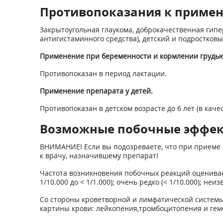
Противопоказания к приме
Закрытоугольная глаукома, доброкачественная гипер
антигистаминного средства), детский и подростковы
Применение при беременности и кормлении грудью
Противопоказан в период лактации.
Применение препарата у детей.
Противопоказан в детском возрасте до 6 лет (в качес
Возможные побочные эффе
ВНИМАНИЕ! Если вы подозреваете, что при приеме 
к врачу, назначившему препарат!
Частота возникновения побочных реакций оценивается 
1/10.000 до < 1/1.000); очень редко (< 1/10.000); 
Со стороны кроветворной и лимфатической системы
картины крови: лейкопения,тромбоцитопения и гемо