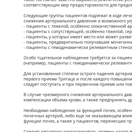
соответствующих мер предосторожности для предот
Следующие группы пациентов подлежат в ходе леч
снижения артериального давления и возможного ух
- пациенты с тяжелой, особенно злокачественной а
- пациенты с сопутствующей, особенно тяжелой, се
- пациенты, у которых имеет место или может разви
- пациенты, предварительно получавшие мочегонные
- пациенты с гемодинамически релевантным стено
Особо тщательное наблюдение требуется за пацие
(например, пациенты с гемодинамически релевантн
Для установления степени острого падения артери
первого приема Тритаце и после каждого повышения
следует поступать и при первичном приеме или п
В случае чрезмерного снижения артериального дав
компенсации объема крови, а также предпринять д
Необходимо наблюдение за функцией почек, особенн
почечных артерий, либо еще не оказывающем влия
функции почек, а также у пациентов, перенесших 
Следует регулярно контролировать уровень налип 