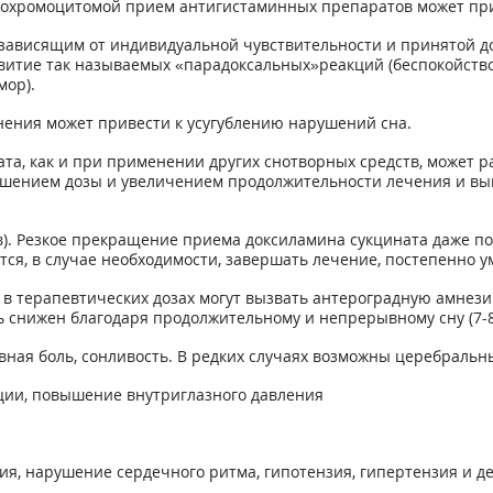
феохромоцитомой прием антигистаминных препаратов может при
 зависящим от индивидуальной чувствительности и принятой до
звитие так называемых «парадоксальных»реакций (беспокойство
мор).
нения может привести к усугублению нарушений сна.
а, как и при применении других снотворных средств, может р
ышением дозы и увеличением продолжительности лечения и выш
). Резкое прекращение приема доксиламина сукцината даже по
я, в случае необходимости, завершать лечение, постепенно у
в терапевтических дозах могут вызвать антероградную амнези
 снижен благодаря продолжительному и непрерывному сну (7-8
вная боль, сонливость. В редких случаях возможны церебральн
ации, повышение внутриглазного давления
ия, нарушение сердечного ритма, гипотензия, гипертензия и 