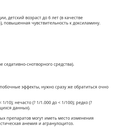
, детский возраст до 6 лет (в качестве
а), повышенная чувствительность к доксиламину.
ве седативно-снотворного средства).
побочные эффекты, нужно сразу же обратиться очно
0); нечасто (? 1/1.000 до < 1/100); редко (?
ющихся данных).
ых препаратов могут иметь место изменения
стическая анемия и агранулоцитоз.