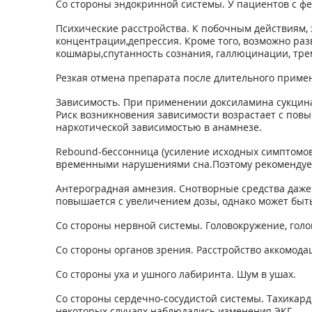
Со стороны эндокринной системы. У пациентов с 
Психические расстройства. К побочным действиям,
концентрации,депрессия. Кроме того, возможно ра
кошмары,спутанность сознания, галлюцинации, тре
Резкая отмена препарата после длительного приме
Зависимость. При применении доксиламина сукцинат
Риск возникновения зависимости возрастает с пов
наркотической зависимостью в анамнезе.
Rebound-бессонница (усиление исходных симптомов
временными нарушениями сна.Поэтому рекомендуетс
Антероградная амнезия. Снотворные средства даже 
повышается с увеличением дозы, однако может быть
Со стороны нервной системы. Головокружение, голо
Со стороны органов зрения. Расстройство аккомод
Со стороны уха и ушного лабиринта. Шум в ушах.
Со стороны сердечно-сосудистой системы. Тахикард
некоторых случаях наблюдались изменения ЭКГ.