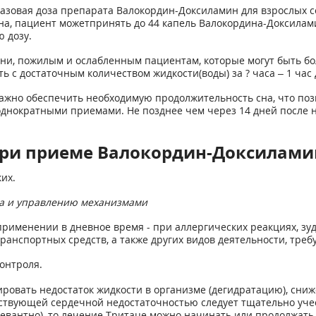
азовая доза препарата Валокордин-Доксиламин для взрослых сос
на, пациент можетпринять до 44 капель Валокордина-Доксилами
 дозу.
и, пожилым и ослабленным пациентам, которые могут быть бо
 с достаточным количеством жидкости(воды) за ? часа – 1 час 
жно обеспечить необходимую продолжительность сна, что поз
однократными приемами. Не позднее чем через 14 дней после
при приеме Валокордин-Доксилами
их.
та и управлению механизмами
рименении в дневное время - при аллергических реакциях, зуд
ранспортных средств, а также других видов деятельности, тр
онтроля.
ровать недостаток жидкости в организме (дегидратацию), сни
утствующей сердечной недостаточностью следует тщательно уче
левантно), то лечение Тритаце можно начинать или продолжат