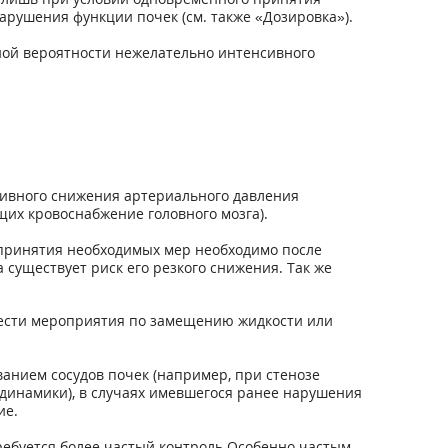
рушения функции почек (см. также «Дозировка»).
ой вероятности нежелательно интенсивного
сивного снижения артериального давления
их кровоснабжение головного мозга).
 принятия необходимых мер необходимо после
существует риск его резкого снижения. Так же
вести мероприятия по замещению жидкости или
анием сосудов почек (например, при стенозе
динамики), в случаях имевшегося ранее нарушения
ие.
ребуется более частый контроль.Особенно частым