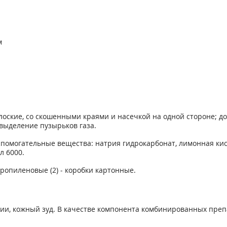
м
лоские, со скошенными краями и насечкой на одной стороне; д
выделение пузырьков газа.
вспомогательные вещества: натрия гидрокарбонат, лимонная ки
л 6000.
ипропиленовые (2) - коробки картонные.
кции, кожный зуд. В качестве компонента комбинированных пр