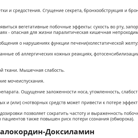
етки и средостения. Сгущение секрета, бронхообструкция и бр
явиться вегетативные побочные эффекты: сухость во рту, запор
чаях - опасная для жизни паралитическая кишечная непроходим
общения о нарушениях функции печени(холестатической желтух
данные об аллергических кожных реакциях, фотосенсибилизац
ой ткани. Мышечная слабость.
ние мочеиспускания.
епарата. Ощущение заложенности носа, утомленность, слабост
 и (или) снотворных средств может привести к потере эффект
озировки позволяет сократить частоту и выраженность побоч
 пациентов также повышен риск потери сознания (обморока).
Валокордин-Доксиламин