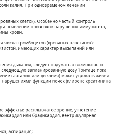
 соли калия. При одновременом лечении
ровяных клеток). Особенно частый контроль
 При появлении признаков нарушения иммунитета,
ины крови.
я числа тромбоцитов (кровяных пластинок):
слизистой, имеющих характер высыпаний или
днения дыхания, следует подумать о возможности
ь следующую запланированную дозу Тритаце пока
шение глотания или дыхания) может угрожать жизни
и нарушениями функции почек (клиренс креатинина
е эффекты: расплывчатое зрение, угнетение
тахикардия или брадикардия, вентрикулярная
оэ, аспирация;