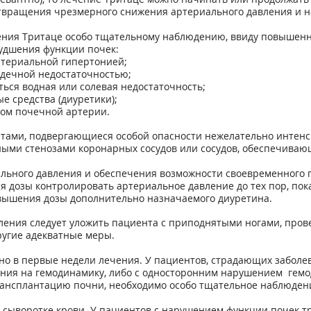
вращения чрезмерного снижения артериального давления и на
ения Тритаце особо тщательному наблюдению, ввиду повышенн
удшения функции почек:
ртериальной гипертонией;
рдечной недостаточностью;
ться водная или солевая недостаточность;
 средства (диуретики);
зом почечной артерии.
нтами, подвергающиеся особой опасности нежелательно интен
ыми стенозами коронарных сосудов или сосудов, обеспечивающ
ального давления и обеспечения возможности своевременного
 дозы контролировать артериальное давление до тех пор, пока 
овышения дозы дополнительно назначаемого диуретина.
ления следует уложить пациента с приподнятыми ногами, про
ругие адекватные меры.
о в первые недели лечения. У пациентов, страдающих заболев
ния на гемодинамику, либо с односторонним нарушением гемо
трансплантацию почни, необходимо особо тщательное наблюден
в сыворотке крови. У пациентов с нарушением функции почек т