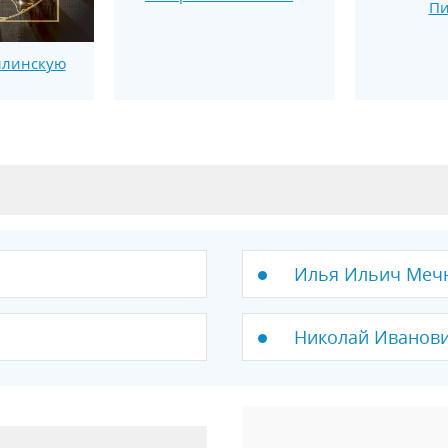
Пи
ллинскую
Илья Ильич Меч
Николай Иванов