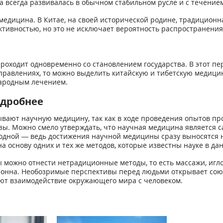
а всегда развивалась в обычном стабильном русле и с течение
медицина. В Китае, на своей исторической родине, традиционн
тивностью, но это не исключает вероятность распространения 
оходит одновременно со становлением государства. В этот пе
аправлениях, то можно выделить китайскую и тибетскую медиц
ародным лечением.
одробнее
вают научную медицину, так как в ходе проведения опытов пр
ы. Можно смело утверждать, что научная медицина является с
одной — ведь достижения научной медицины сразу выносятся 
а основу одних и тех же методов, которые известны науке в да
можно отнести нетрадиционные методы, то есть массажи, иглоук
онна. Необозримые перспективы перед людьми открывает сою
ют взаимодействие окружающего мира с человеком.