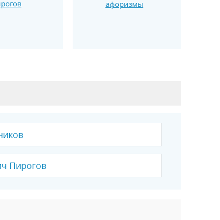
рогов
афоризмы
ников
ич Пирогов