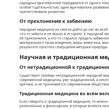
народных врачевателей передавался от одного поко
особой тщательностью, одни врачеватели развивали
препятствовали развитию.
От преклонения к забвению
Народная медицина не смогла дойти до нас во все
что-то забыто и не вошло в историю. К народной м
ей преклонялся, а кто-то старался предать забвен
минерального происхождения, жиры животных, масс
результате простого созерцания матушки-природы.
Научная и традиционная ме
От нетрадиционной к традиционн
Существуют приёмы нетрадиционной народной мед
современной медицины, уже традиционной, а некото
критике, и не принимается современным обществом
Традиционная медицина во всём ве
Если говорить о традиционной медицине, то можно 
религиозные и философские, в которые вплёлся не