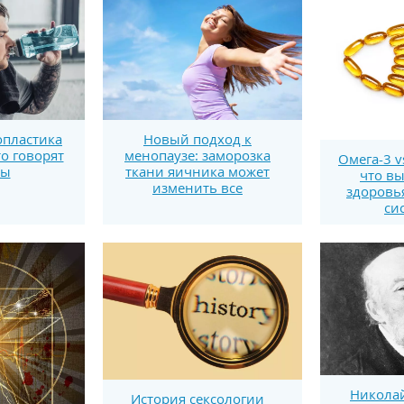
пластика
Новый подход к
то говорят
менопаузе: заморозка
Омега-3 v
ты
ткани яичника может
что вы
изменить все
здоровь
си
Никола
История сексологии