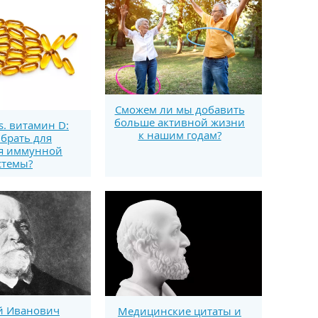
Сможем ли мы добавить
больше активной жизни
s. витамин D:
к нашим годам?
брать для
я иммунной
стемы?
й Иванович
Медицинские цитаты и