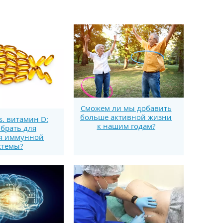
Сможем ли мы добавить
больше активной жизни
s. витамин D:
к нашим годам?
брать для
я иммунной
стемы?