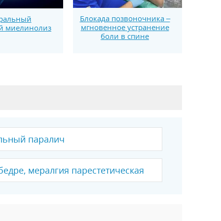
Блокада позвоночника –
ральный
мгновенное устранение
й миелинолиз
боли в спине
льный паралич
бедре, мералгия парестетическая