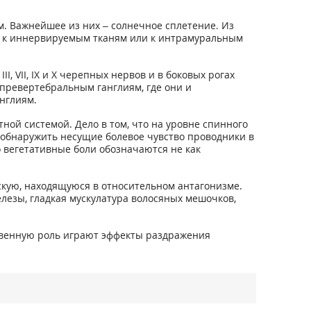
. Важнейшее из них – солнечное сплетение. Из
о к иннервируемым тканям или к интрамуральным
 VII, IX и X черепных нервов и в боковых рогах
 превертебральным ганглиям, где они и
нглиям.
ной системой. Дело в том, что на уровне спинного
 обнаружить несущие болевое чувство проводники в
 вегетативные боли обозначаются не как
кую, находящуюся в относительном антагонизме.
езы, гладкая мускулатура волосяных мешочков,
ственную роль играют эффекты раздражения