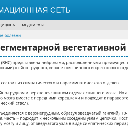
МАЦИОННАЯ СЕТЬ
ЕДИЦИНА
МЕДФИРМЫ
ые болезни
сегментарной вегетативно
 (ВНС) представлена нейронами, расположенными преимуществ
ами) шейно-грудного, верхне-поясничного и крестцового отдел
состоит из симпатического и парасимпатического отделов.
но-грудном и верхнепоясничном отделах спинного мозга. Их 
го мозга вместе с передними корешками и подходят к параверт
ческий ствол).
единяется с верхнегрудным, образуя звездчатый ганглий), 10-1
я, часть – подходит к нескольким соседним узлам цепочки. Пос
у мозгу и лицу, от зведчатого узла в виде симпатических пер