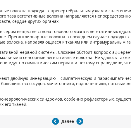
рные волокна подходят к превертебральным узлам и сплетениям
ого таза вегетативные волокна направляются непосредственн
кте, сердце других органах.
ром веществе ствола головного мозга в вегетативных ядрах III,
вне. Преганглионарные волокна в последнем случае подходят к
ые волокна, направляющиеся к тканям или интрамуральным га
тативной нервной системы. Сложнее обстоит вопрос с афферент
мальные и сенсорные вегетативные волокна. Не удалось также
они идут по симпатическим нервам и поэтому справедливо, что
имеют двойную иннервацию – симпатическую и парасимпатичес
ольшинства сосудов, мочеточники, надпочечники, потовые жел
.
еброневрологических синдромов, особенно рефлекторных, суще
х его тканей.
Далее