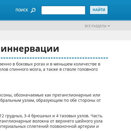
ПОИСК
ВСЕ РАЗДЕЛЫ
й иннервации
енно в боковых рогах и в меньшем количестве в
ов спинного мозга, а также в стволе головного
аксоны, обозначаемые как преганглионарные или
ебральным узлам, образующим по обе стороны от
2 грудных, 3-4 брюшных и 4 тазовых узлов. Часть
тганглионарные волокна от верхнего шейного узла
иартериальных сплетений позвоночной артерии и