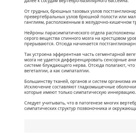
далее к сосудам вертебро-базилярного бассейна.
От грудных, брюшных тазовых узлов постганглиона
превертебральных узлов брюшной полости или мал
ганглиям, расположенным в желудочно-кишечном тра
Нейроны парасимпатического отдела расположены в се
серого вещества спинного мозга на крестцовом уро
прерываются. Отсюда начинается постганглионарн
Так устроена эфферентная часть сегментарной веге
мозга не удается дифференцировать сенсорные ани
системе блуждающего нерва. Отсюда полагают, что 
вегеталгии, а как симпаталгии.
Большинству тканей, органов и систем организма 
Исключение составляют гладкомышечные оболочки б
которые имеют только симпатическую иннервацию
Следует учитывать, что в патогенезе многих верт
симпатических структур позвоночника и окружающи