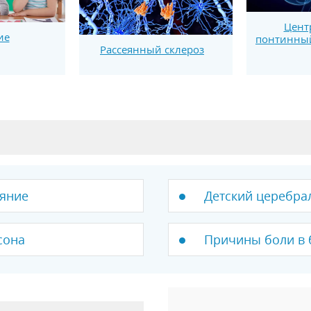
Цент
ие
понтинны
Рассеянный склероз
яние
Детский церебра
сона
Причины боли в 