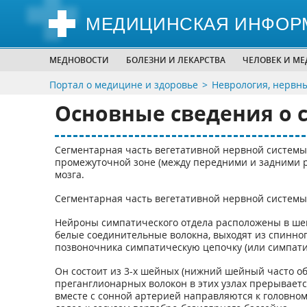
МЕДИЦИНСКАЯ ИНФОР
МЕДНОВОСТИ
БОЛЕЗНИ И ЛЕКАРСТВА
ЧЕЛОВЕК И М
Портал о медицине и здоровье
Неврология, нервн
Основные сведения о 
Сегментарная часть вегетативной нервной системы
промежуточной зоне (между передними и задними рог
мозга.
Сегментарная часть вегетативной нервной системы 
Нейроны симпатического отдела расположены в шей
белые соединительные волокна, выходят из спинно
позвоночника симпатическую цепочку (или симпати
Он состоит из 3-х шейных (нижний шейный часто объ
преганглионарных волокон в этих узлах прерываетс
вместе с сонной артерией направляются к головном