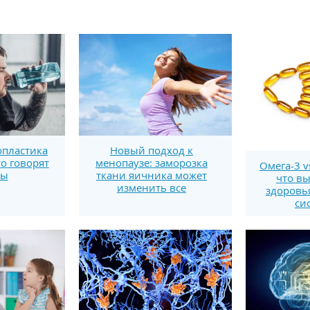
пластика
Новый подход к
то говорят
менопаузе: заморозка
Омега-3 v
ты
ткани яичника может
что вы
изменить все
здоровь
си