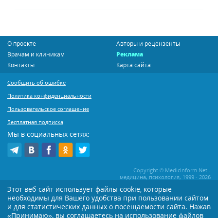
О проекте
Авторы и рецензенты
Врачам и клиникам
Реклама
Контакты
Карта сайта
Сообщить об ошибке
Политика конфиденциальности
Пользовательское соглашение
Бесплатная подписка
Мы в социальных сетях:
Copyright © MedicInform.Net -
медицина, психология, 1999 - 2026
Этот веб-сайт использует файлы cookie, которые
необходимы для Вашего удобства при пользовании сайтом
Копирование или иное распространение статей нашего сайта строго
воспрещается. Копирование раздела "Новости" допускается при наличии
и для статистических данных о посещаемости сайта. Нажав
активной открытой для поисковиков ссылки на MedicInform.Net
«Принимаю», вы соглашаетесь на использование файлов