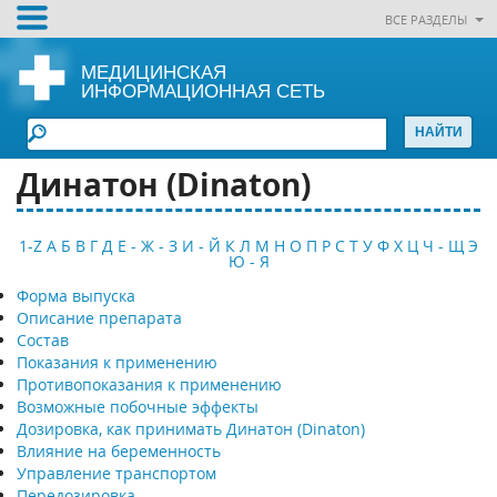
ВСЕ РАЗДЕЛЫ
МЕДИЦИНСКАЯ
ИНФОРМАЦИОННАЯ СЕТЬ
Динатон (Dinaton)
1-Z
А
Б
В
Г
Д
Е - Ж - З
И - Й
К
Л
М
Н
О
П
Р
С
Т
У
Ф
Х
Ц
Ч - Щ
Э
Ю - Я
Форма выпуска
Описание препарата
Состав
Показания к применению
Противопоказания к применению
Возможные побочные эффекты
Дозировка, как принимать Динатон (Dinaton)
Влияние на беременность
Управление транспортом
Передозировка