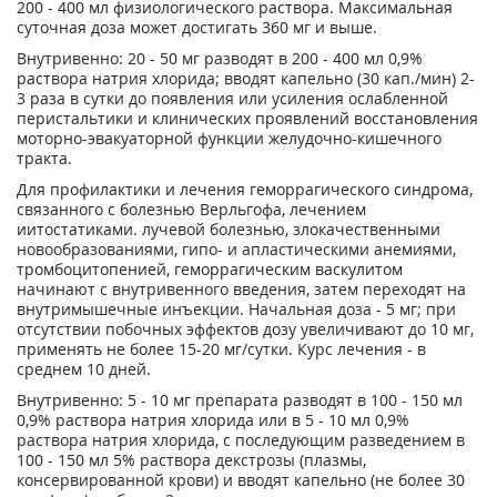
200 - 400 мл физиологического раствора. Максимальная
суточная доза может достигать 360 мг и выше.
Внутривенно: 20 - 50 мг разводят в 200 - 400 мл 0,9%
раствора натрия хлорида; вводят капельно (30 кап./мин) 2-
3 раза в сутки до появления или усиления ослабленной
перистальтики и клинических проявлений восстановления
моторно-эвакуаторной функции желудочно-кишечного
тракта.
Для профилактики и лечения геморрагического синдрома,
связанного с болезнью Верльгофа, лечением
иитостатиками. лучевой болезнью, злокачественными
новообразованиями, гипо- и апластическими анемиями,
тромбоцитопенией, геморрагическим васкулитом
начинают с внутривенного введения, затем переходят на
внутримышечные инъекции. Начальная доза - 5 мг; при
отсутствии побочных эффектов дозу увеличивают до 10 мг,
применять не более 15-20 мг/сутки. Курс лечения - в
среднем 10 дней.
Внутривенно: 5 - 10 мг препарата разводят в 100 - 150 мл
0,9% раствора натрия хлорида или в 5 - 10 мл 0,9%
раствора натрия хлорида, с последующим разведением в
100 - 150 мл 5% раствора декстрозы (плазмы,
консервированной крови) и вводят капельно (не более 30