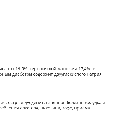
слоты 19.5%, сернокислой магнезии 17,4% -в
харным диабетом содержит двууглекислого натрия
ия; острый дуоденит: язвенная болезнь желудка и
ебления алкоголя, никотина, кофе, приема