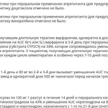
нетики при пероральном применении апрепитанта (для предуп
етику доцетаксела отмечено не было.
нетики при пероральном применении апрепитанта (для преду
нетику винорелбина отмечено не было.
учавшим длительную терапию варфарином, однократно в дозе 12
 влияния на AUC R(+) или S(-) варфарина в 3-й день при перор
ина (субстрата CYP2C9) на 34%, которое сопровождалось уме
а апрепитанта. У пациентов, получающих длительную терапию
ри каждом цикле химиотерапии и особенно через 7-10 дней по
-й день и 80 мг во 2-й и 3-й дни вызывает уменьшение AUC тол
лбутамид в однократной дозе 500 мг назначали перед началом 
лах по 100 мг 1 раз/сут в течение 14 дней и перорального ко
этинилэстрадиола на 43% и уменьшение AUC норэтиндрона на 
традиол и норэтиндрон, назначенного с 1-го по 21-й дни соч