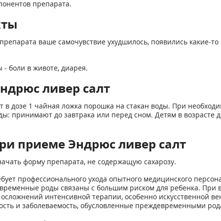
понентов препарата.
кты
препарата ваше самочувствие ухудшилось, появились какие-то 
- боли в животе, диарея.
ндрюс ливер салт
 в дозе 1 чайная ложка порошка на стакан воды. При необходи
ы: принимают до завтрака или перед сном. Детям в возрасте д
ри приеме Эндрюс ливер салт
ачать форму препарата, не содержащую сахарозу.
ебует профессионального ухода опытного медицинского персона
временные роды связаны с большим риском для ребенка. При 
 осложнений интенсивной терапии, особенно искусственной ве
ость и заболеваемость, обусловленные преждевременными род