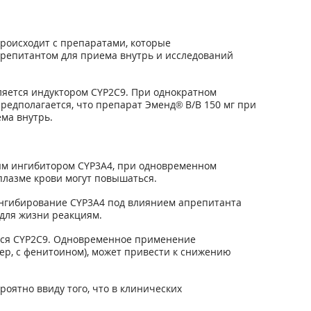
роисходит с препаратами, которые
репитантом для приема внутрь и исследований
ляется индуктором CYP2C9. При однократном
редполагается, что препарат Эменд
®
В/В 150 мг при
ма внутрь.
бым ингибитором CYP3A4, при одновременном
плазме крови могут повышаться.
Ингибирование CYP3A4 под влиянием апрепитанта
для жизни реакциям.
ются CYP2C9. Одновременное применение
ер, с фенитоином), может привести к снижению
ятно ввиду того, что в клинических