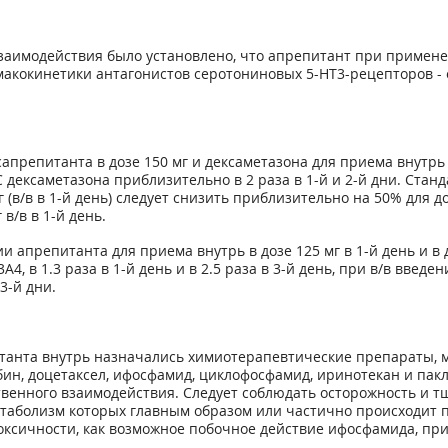
аимодействия было установлено, что апрепитант при применении
акокинетики антагонистов серотониновых 5-НТ
3
-рецепторов -
епитанта в дозе 150 мг и дексаметазона для приема внутрь в д
дексаметазона приблизительно в 2 раза в 1-й и 2-й дни. Стан
 (в/в в 1-й день) следует снизить приблизительно на 50% для
в/в в 1-й день.
репитанта для приема внутрь в дозе 125 мг в 1-й день и в до
, в 1.3 раза в 1-й день и в 2.5 раза в 3-й день, при в/в введе
3-й дни.
танта внутрь назначались химиотерапевтические препараты, 
бин, доцетаксел, ифосфамид, циклофосфамид, иринотекан и пак
твенного взаимодействия. Следует соблюдать осторожность и 
аболизм которых главным образом или частично происходит п
ксичности, как возможное побочное действие ифосфамида, пр