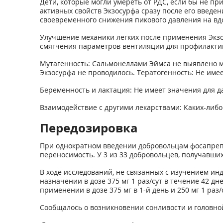
Дети, которые могли умереть от РДС, если бы не п
активных свойств Экзосурфа сразу после его введен
своевременного снижения пикового давления на вд
Улучшение механики легких после применения Экзо
смягчения параметров вентиляции для профилактик
Мутагенность: Сальмонеллами Эймса не выявлено м
Экзосурфа не проводилось. Тератогенность: Не име
Беременность и лактация: Не имеет значения для д
Взаимодействие с другими лекарствами: Каких-либ
Передозировка
При однократном введении добровольцам фосапрепит
переносимость. У 3 из 33 добровольцев, получавши
В ходе исследований, не связанных с изучением и
назначении в дозе 375 мг 1 раз/сут в течение 42 
применении в дозе 375 мг в 1-й день и 250 мг 1 раз/с
Сообщалось о возникновении сонливости и головной