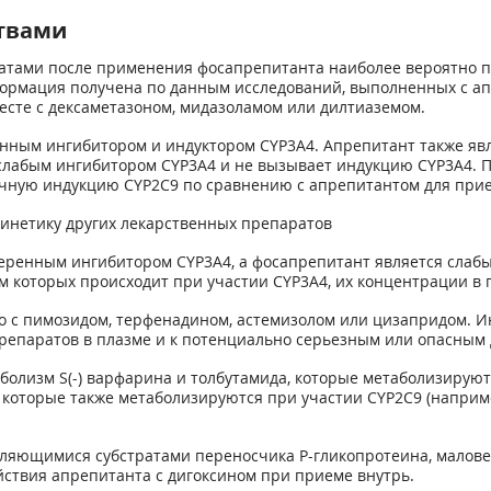
твами
атами после применения фосапрепитанта наиболее вероятно п
ормация получена по данным исследований, выполненных с ап
сте с дексаметазоном, мидазоламом или дилтиаземом.
енным ингибитором и индуктором CYP3A4. Апрепитант также яв
 слабым ингибитором CYP3A4 и не вызывает индукцию CYP3A4. П
чную индукцию CYP2C9 по сравнению с апрепитантом для прие
инетику других лекарственных препаратов
умеренным ингибитором CYP3A4, а фосапрепитант является сла
 которых происходит при участии CYP3A4, их концентрации в 
о с пимозидом, терфенадином, астемизолом или цизапридом. 
епаратов в плазме и к потенциально серьезным или опасным 
аболизм S(-) варфарина и толбутамида, которые метаболизиру
 которые также метаболизируются при участии CYP2C9 (наприм
ляющимися субстратами переносчика Р-гликопротеина, маловеро
йствия апрепитанта с дигоксином при приеме внутрь.