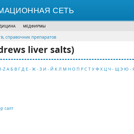
МАЦИОННАЯ СЕТЬ
ЕДИЦИНА
МЕДФИРМЫ
тв, справочник препаратов
ews liver salts)
1-Z
А
Б
В
Г
Д
Е - Ж - З
И - Й
К
Л
М
Н
О
П
Р
С
Т
У
Ф
Х
Ц
Ч - Щ
Э
Ю - 
р салт