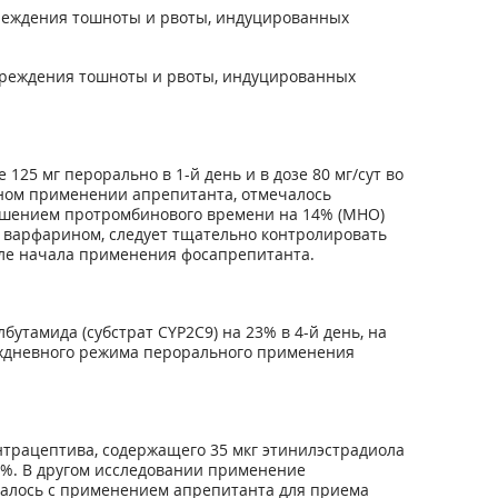
реждения тошноты и рвоты, индуцированных
преждения тошноты и рвоты, индуцированных
5 мг перорально в 1-й день и в дозе 80 мг/сут во
альном применении апрепитанта, отмечалось
ньшением протромбинового времени на 14% (MHO)
 варфарином, следует тщательно контролировать
сле начала применения фосапрепитанта.
бутамида (субстрат CYP2C9) на 23% в 4-й день, на
трехдневного режима перорального применения
нтрацептива, содержащего 35 мкг этинилэстрадиола
8%. В другом исследовании применение
еталось с применением апрепитанта для приема