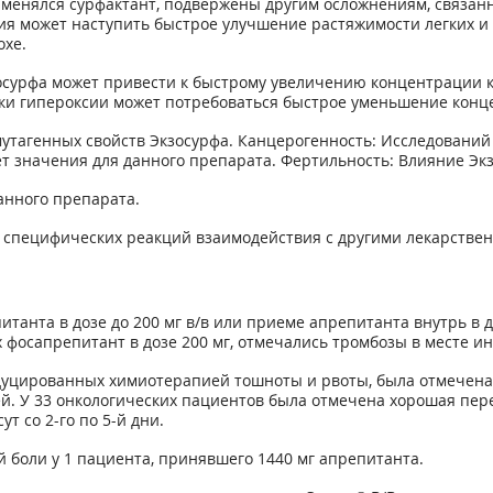
рименялся сурфактант, подвержены другим осложнениям, связанн
ия может наступить быстрое улучшение растяжимости легких и 
охе.
сурфа может привести к быстрому увеличению концентрации к
и гипероксии может потребоваться быстрое уменьшение конце
утагенных свойств Экзосурфа. Канцерогенность: Исследований
ет значения для данного препарата. Фертильность: Влияние Эк
анного препарата.
о специфических реакций взаимодействия с другими лекарстве
анта в дозе до 200 мг в/в или приеме апрепитанта внутрь в д
х фосапрепитант в дозе 200 мг, отмечались тромбозы в месте 
ндуцированных химиотерапией тошноты и рвоты, была отмечен
дней. У 33 онкологических пациентов была отмечена хорошая п
ут со 2-го по 5-й дни.
 боли у 1 пациента, принявшего 1440 мг апрепитанта.