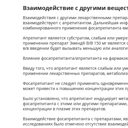
Взаимодействие с другими вещес
Взаимодействия с другими лекарственными препар
взаимодействуют с апрепитантом. Дальнейшая инф
комбинированного применения фосапрепитанта вме
Апрепитант является субстратом, слабым или умер
применении препарат Эменд
®
В/В 150 мг является
в/в введении будет вызывать меньшую или аналоги
Влияние фосапрепитанта/апрепитанта на фармакок
Ввиду того, что апрепитант является слабым или 
применении лекарственных препаратов, метаболизм
Фосапрепитант не следует применять одновременн
может привести к повышению концентрации этих пр
Было установлено, что апрепитант индуцирует мет
фосапрепитанта с этими или другими препаратами,
концентрации в плазме этих препаратов.
Взаимодействие фосапрепитанта с препаратами, яв
исследованиях было отмечено отсутствие взаимоде