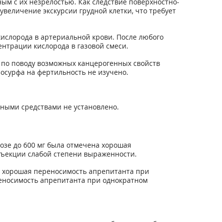
ым с их незрелостью. Как следствие поверхностно-
увеличение экскурсии грудной клетки, что требует
ислорода в артериальной крови. После любого
нтрации кислорода в газовой смеси.
 по поводу возможных канцерогенных свойств
зосурфа на фертильность не изучено.
нными средствами не установлено.
озе до 600 мг была отмечена хорошая
инъекции слабой степени выраженности.
а хорошая переносимость апрепитанта при
ереносимость апрепитанта при однократном