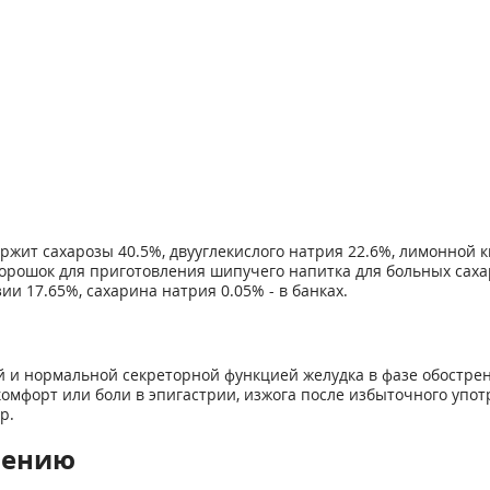
жит сахарозы 40.5%, двууглекислого натрия 22.6%, лимонной ки
. Порошок для приготовления шипучего напитка для больных са
ии 17.65%, сахарина натрия 0.05% - в банках.
 и нормальной секреторной функцией желудка в фазе обострен
омфорт или боли в эпигастрии, изжога после избыточного употр
р.
нению