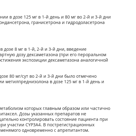
 в дозе 125 мг в 1-й день и 80 мг во 2-й и 3-й дни
 ондансетрона, гранисетрона и гидродоласетрона
озе 8 мг в 1-й, 2-й и 3-й дни, введение
дартную дозу дексаметазона (при его пероральном
 достижения экспозиции дексаметазона аналогичной
зе 80 мг/сут во 2-й и 3-й дни было отмечено
нии метилпреднизолона в дозе 125 мг в 1-й день и
метаболизм которых главным образом или частично
литаксел. Дозы указанных препаратов не
тщательно контролировать состояние пациента при
ри участии CYP3A4. В пострегистрационных
именямого одновременно с апрепитантом.