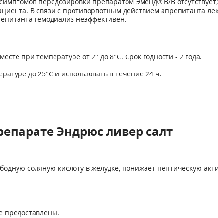
симптомов передозировки препаратом Эменд
®
В/В отсутствует
циента. В связи с противорвотным действием апрепитанта ле
репитанта гемодиализ неэффективен.
есте при температуре от 2° до 8°С. Срок годности - 2 года.
ратуре до 25°С и использовать в течение 24 ч.
репарате Эндрюс ливер салт
одную соляную кислоту в желудке, понижает пептическую акти
е предоставлены.