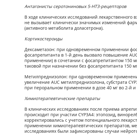
Антагонисты серотониновых 5-НТ
3
-рецепторов
В ходе клинических исследований лекарственного вз
не вызывает клинически значимых изменений фарм
(активного метаболита доласетрона).
Кортикостероиды
Дексаметазон: при одновременном применении фосапр
фосапрепитанта в 1-й день вызвало повышение AUC 
применении) в сочетании с фосапрепитантом 150 мг
таковой при назначении без фосапрепитанта 150 мг 
Метилпреднизолон: при одновременном применении ап
увеличение AUC метилпреднизолона, субстрата CYP3A4
при пероральном применении в дозе 40 мг во 2-й и 
Химиотерапевтические препараты
В клинических исследованиях после приема апрепи
происходит при участии CYP3A4: этопозид, винорел
корректировались с учетом потенциального лекарс
применении химиотерапевтических препаратов, мет
исследованиях были зафиксированы случаи нейрото