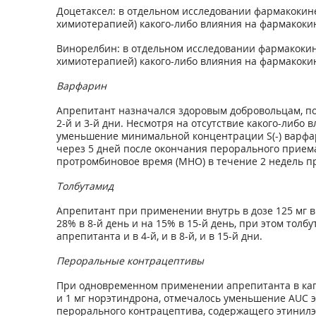
Доцетаксел: в отдельном исследовании фармакоки
химиотерапией) какого-либо влияния на фармакокин
Винорелбин: в отдельном исследовании фармакоки
химиотерапией) какого-либо влияния на фармакоки
Варфарин
Апрепитант назначался здоровым добровольцам, пол
2-й и 3-й дни. Несмотря на отсутствие какого-либо
уменьшение минимальной концентрации S(-) варфар
через 5 дней после окончания перорального прием
протромбиновое время (MHO) в течение 2 недель п
Толбутамид
Апрепитант при применении внутрь в дозе 125 мг в 1
28% в 8-й день и на 15% в 15-й день, при этом то
апрепитанта и в 4-й, и в 8-й, и в 15-й дни.
Пероральные контрацептивы
При одновременном применении апрепитанта в капсу
и 1 мг норэтиндрона, отмечалось уменьшение AUC 
перорального контрацептива, содержащего этинилэс