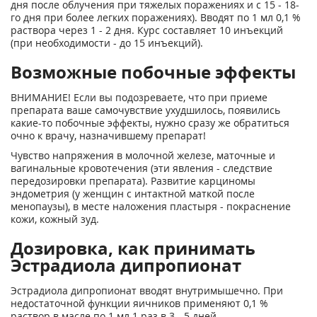
дня после облучения при тяжелых поражениях и с 15 - 18-
го дня при более легких поражениях). Вводят по 1 мл 0,1 %
раствора через 1 - 2 дня. Курс составляет 10 инъекций
(при необходимости - до 15 инъекций).
Возможные побочные эффекты
ВНИМАНИЕ! Если вы подозреваете, что при приеме
препарата ваше самочувствие ухудшилось, появились
какие-то побочные эффекты, нужно сразу же обратиться
очно к врачу, назначившему препарат!
Чувство напряжения в молочной железе, маточные и
вагинальные кровотечения (эти явления - следствие
передозировки препарата). Развитие карциномы
эндометрия (у женщин с интактной маткой после
менопаузы), в месте наложения пластыря - покраснение
кожи, кожный зуд.
Дозировка, как принимать
Эстрадиола дипропионат
Эстрадиола дипропионат вводят внутримышечно. При
недостаточной функции яичников применяют 0,1 %
раствор в масле по 1 мл 1 раз в 3 - 5 дней.