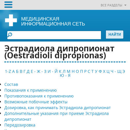
ВСЕ РАЗДЕЛЫ
МЕДИЦИНСКАЯ
ИНФОРМАЦИОННАЯ СЕТЬ
Эстрадиола дипропионат
(Oestradioli dipropionas)
1-Z
А
Б
В
Г
Д
Е - Ж - З
И - Й
К
Л
М
Н
О
П
Р
С
Т
У
Ф
Х
Ц
Ч - Щ
Э
Ю - Я
Состав
Показания к применению
Противопоказания к применению
Возможные побочные эффекты
Дозировка, как принимать Эстрадиола дипропионат
Дополнительные указания при приеме Эстрадиола
дипропионат
Передозировка