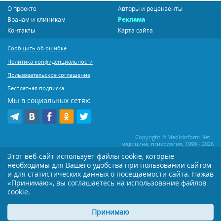
О проекте
Авторы и рецензенты
Врачам и клиникам
Реклама
Контакты
Карта сайта
Сообщить об ошибке
Политика конфиденциальности
Пользовательское соглашение
Бесплатная подписка
Мы в социальных сетях:
Copyright © MedicInform.Net -
медицина, психология, 1999 - 2026
Этот веб-сайт использует файлы cookie, которые
необходимы для Вашего удобства при пользовании сайтом
Копирование или иное распространение статей нашего сайта строго
воспрещается. Копирование раздела "Новости" допускается при наличии
и для статистических данных о посещаемости сайта. Нажав
активной открытой для поисковиков ссылки на MedicInform.Net
«Принимаю», вы соглашаетесь на использование файлов
cookie.
Материалы на сайте представлены в справочных целях. Редакция не всегда
разделяет мнение авторов опубликованных материалов. Перед
применением тех или иных рекомендаций настоятельно рекомендуется
Принимаю
посоветоваться с Вашим лечащим врачом!