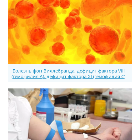
Болезнь фон Виллебранда, дефицит фактора VIII
(гемофилия А), дефицит фактора XI (гемофилия С)