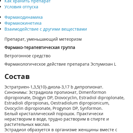
Как хранить препарат
Условия отпуска
Фармакодинамика
Фармакокинетика
Взаимодействие с другими веществами
Препарат, уменьшающий метеоризм
Фармако-терапевтическая группа
Ветрогонное средство
Фармакологическое действие препарата Эспумизан L
Состав
Эстратриен-1,3,5(10)-диола-3,17 b дипропионат.
Синонимы: Эстрадиола пропионат, Dimenformon
dipropionate, Diogyn DP, Diovocyclin, Estradiol diproplonate,
Estradioli dlpropionas, Oestradiolum dipropionicum,
Ovocyclin dipropionate, Progynon DP, Synformon.
Белый кристаллический порошок. Практически
нерастворим в воде, трудно растворим в спирте и
растительных маслах.
Эстрадиол образуется в организме женщины вместе с