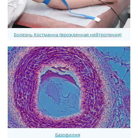
Болезнь Костманна (врожденная нейтропения)
Базофилия