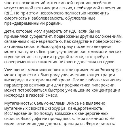
частоты осложнений интенсивной терапии, особенно
искусственной вентиляции легких, необходимой в лечении
РДС. Но при этом невозможно полностью исключить
смертность и заболеваемость, обусловленные
преждевременными родами.
Дети, которые могли умереть от РДС, если бы не
применялся сурфактант, подвержены другим осложнениям,
связанным с их незрелостью. Как следствие поверхностно-
активных свойств Экзосурфа сразу после его введения
может наступить быстрое улучшение растяжимости легких
и увеличение экскурсии грудной клетки, что требует
своевременного снижения пикового давления на вдохе.
Улучшение механики легких после применения Экзосурфа
может привести к быстрому увеличению концентрации
кислорода в артериальной крови. После любого смягчения
параметров вентиляции для профилактики гипероксии
может потребоваться быстрое уменьшение концентрации
кислорода в газовой смеси.
Мутагенность: Сальмонеллами Эймса не выявлено
мутагенных свойств Экзосурфа. Канцерогенность:
Исследований по поводу возможных канцерогенных
свойств Экзосурфа не проводилось. Тератогенность: Не
имеет значения для данного препарата. Фертильность: