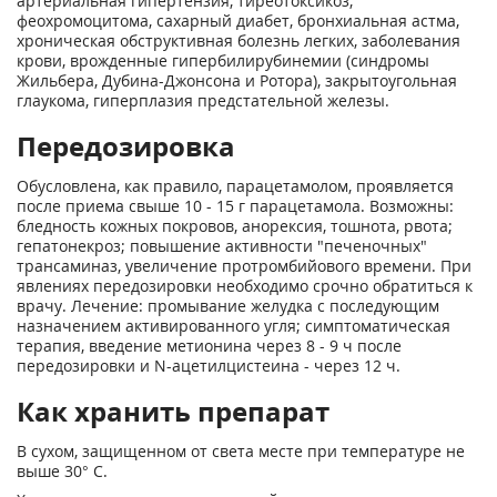
артериальная гипертензия, тиреотоксикоз,
феохромоцитома, сахарный диабет, бронхиальная астма,
хроническая обструктивная болезнь легких, заболевания
крови, врожденные гипербилирубинемии (синдромы
Жильбера, Дубина-Джонсона и Ротора), закрытоугольная
глаукома, гиперплазия предстательной железы.
Передозировка
Обусловлена, как правило, парацетамолом, проявляется
после приема свыше 10 - 15 г парацетамола. Возможны:
бледность кожных покровов, анорексия, тошнота, рвота;
гепатонекроз; повышение активности "печеночных"
трансаминаз, увеличение протромбийового времени. При
явлениях передозировки необходимо срочно обратиться к
врачу. Лечение: промывание желудка с последующим
назначением активированного угля; симптоматическая
терапия, введение метионина через 8 - 9 ч после
передозировки и N-ацетилцистеина - через 12 ч.
Как хранить препарат
В сухом, защищенном от света месте при температуре не
выше 30° С.