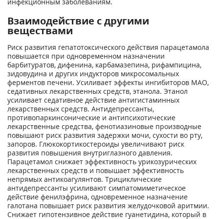
инфекционным заболеваниям.
Взаимодействие с другими
веществами
Риск развития гепатотоксического действия парацетамола
повышается при одновременном назначении
барбитуратов, дифенина, карбамазепина, рифампицина,
зидовудина и других индукторов микросомальных
ферментов печени. Усиливает эффекты ингибиторов МАО,
седативных лекарственных средств, этанола. Этанол
усиливает седативное действие антигистаминных
лекарственных средств. Антидепрессанты,
противопаркинсонические и антипсихотические
лекарственные средства, фенотиазиновые производные
повышают риск развития задержки мочи, сухости во рту,
запоров. Глюкокортикостероиды увеличивают риск
развития повышения внутриглазного давления.
Парацетамол снижает эффективность урикозурических
лекарственных средств и повышает эффективность
непрямых антикоагулянтов. Трициклические
антидепрессанты усиливают симпатомиметическое
действие фенилэфрина, одновременное назначение
галотана повышает риск развития желудочковой аритмии.
Снижает гипотензивное действие гуанетидина, который в