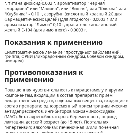
г, титана диоксид-0,002 г, ароматизатор "Черная
смородина" или "Малина", или "Вишня", или "Клюква" или
"Клубника" - 0,10 г, азорубин (кислотный красный 2С для
фармацевтических целей) (для ягодного) - 0,0003 г или
ароматизатор "Лимон" 0,10 г, краситель хинолиновый
желтый Е-104 (для лимонного) - 0,0003 г.
Показания к применению
Симптоматическое лечение "простудных" заболеваний,
гриппа, ОРВИ (лихорадочный синдром, болевой синдром,
ринорея).
Противопоказания к
применению
Повышенная чувствительность к парацетамолу и другим
компонентам, входящим в состав препарата; прием
лекарственных средств, содержащих вещества, входящие в
состав препарата; одновременный прием трициклических
антидепрессантов, ингибиторов моноаминооксидазы
(МАО), бета-адреноблокаторов; беременность, период
лактации, детский возраст (до 15 лет). Портальная
гипертензия; алкоголизм; печеночная и/или почечная
недостаточность, дефицит фермента глюкозо-6-