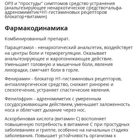
ОРЗ и "простуды" симптомов средство устранения
(анальгезирующее ненаркотическое средство+альфа-
адреномиметик+H1-гистаминовых рецепторов
блокатор+витамин)
Фармакодинамика
Комбинированный препарат.
Парацетамол - ненаркотический анальгетик, воздействует
на центры боли и терморегуляции. Оказывает
анальгезирующее и жаропонижающее действие.
Уменьшает головную и мышечные боли, явления
лихорадки, смягчает боли в горле.
Фенирамин - блокатор Н
1
-гистаминовых рецепторов,
антиаллергическое средство, снижает ринорею и
слезотечение, устраняет спастические явления.
Фенилэфрин - адреномиметик с умеренным
сосудосуживающим действием, уменьшает заложенность
носа и облегчает дыхание через нос.
Аскорбиновая кислота (витамин С) восполняет
повышенную потребность в витамине С при простудных
заболеваниях и гриппе, особенно на начальных стадиях
заболевания. Повышает устойчивость организма к