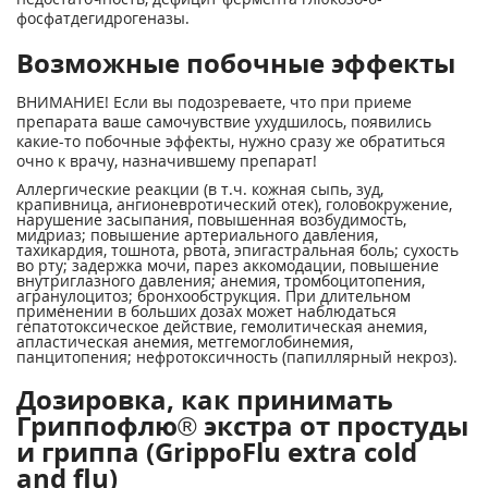
фосфатдегидрогеназы.
Возможные побочные эффекты
ВНИМАНИЕ! Если вы подозреваете, что при приеме
препарата ваше самочувствие ухудшилось, появились
какие-то побочные эффекты, нужно сразу же обратиться
очно к врачу, назначившему препарат!
Аллергические реакции (в т.ч. кожная сыпь, зуд,
крапивница, ангионевротический отек), головокружение,
нарушение засыпания, повышенная возбудимость,
мидриаз; повышение артериального давления,
тахикардия, тошнота, рвота, эпигастральная боль; сухость
во рту; задержка мочи, парез аккомодации, повышение
внутриглазного давления; анемия, тромбоцитопения,
агранулоцитоз; бронхообструкция. При длительном
применении в больших дозах может наблюдаться
гепатотоксическое действие, гемолитическая анемия,
апластическая анемия, метгемоглобинемия,
панцитопения; нефротоксичность (папиллярный некроз).
Дозировка, как принимать
Гриппофлю® экстра от простуды
и гриппа (GrippoFlu extra cold
and flu)