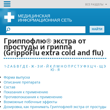
ВСЕ РАЗДЕЛЫ
МЕДИЦИНСКАЯ
ИНФОРМАЦИОННАЯ СЕТЬ
Гриппофлю® экстра от
простуды и гриппа
(GrippoFlu extra cold and flu)
1-Z
А
Б
В
Г
Д
Е - Ж - З
И - Й
К
Л
М
Н
О
П
Р
С
Т
У
Ф
Х
Ц
Ч - Щ
Э
Ю - Я
Форма выпуска
Описание препарата
Состав
Показания к применению
Противопоказания к применению
Возможные побочные эффекты
Дозировка, как принимать Гриппофлю® экстра от простуды