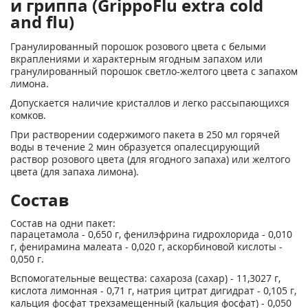
и гриппа (GrippoFlu extra cold
and flu)
Гранулированный порошок розового цвета с белыми
вкраплениями и характерным ягодным запахом или
гранулированный порошок светло-желтого цвета с запахом
лимона.
Допускается наличие кристаллов и легко рассыпающихся
комков.
При растворении содержимого пакета в 250 мл горячей
воды в течение 2 мин образуется опалесцирующий
раствор розового цвета (для ягодного запаха) или желтого
цвета (для запаха лимона).
Состав
Состав на одни пакет:
парацетамола - 0,650 г, фенилэфрина гидрохлорида - 0,010
г, фенирамина малеата - 0,020 г, аскорбиновой кислоты -
0,050 г.
Вспомогательные вещества: сахароза (сахар) - 11,3027 г,
кислота лимонная - 0,71 г, натрия цитрат дигидрат - 0,105 г,
кальция фосфат трехзамещенный (кальция фосфат) - 0,050