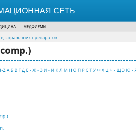
МАЦИОННАЯ СЕТЬ
ЕДИЦИНА
МЕДФИРМЫ
тв, справочник препаратов
 comp.)
1-Z
А
Б
В
Г
Д
Е - Ж - З
И - Й
К
Л
М
Н
О
П
Р
С
Т
У
Ф
Х
Ц
Ч - Щ
Э
Ю - 
mp.)
п.