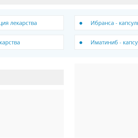
ция лекарства
Ибранса - капсул
карства
Иматиниб - капсу