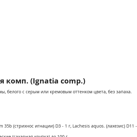
комп. (Ignatia comp.)
 белого с серым или кремовым оттенком цвета, без запаха.
35b (стрихнос игнации) D3 - 1 г, Lachesis aquos. (лахезис) D11 - 1
ие (сахарная крупка) до 100 г.