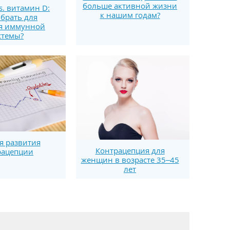
больше активной жизни
s. витамин D:
к нашим годам?
брать для
я иммунной
стемы?
я развития
Контрацепция для
рацепции
женщин в возрасте 35–45
лет