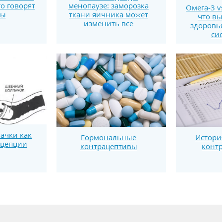
то говорят
менопаузе: заморозка
Омега-3 v
ты
ткани яичника может
что вы
изменить все
здоровь
си
ачки как
Гормональные
Истори
ацепции
контрацептивы
конт