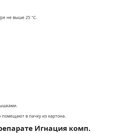
ре не выше 25 °С.
рышками.
 помещают в пачку из картона.
репарате Игнация комп.