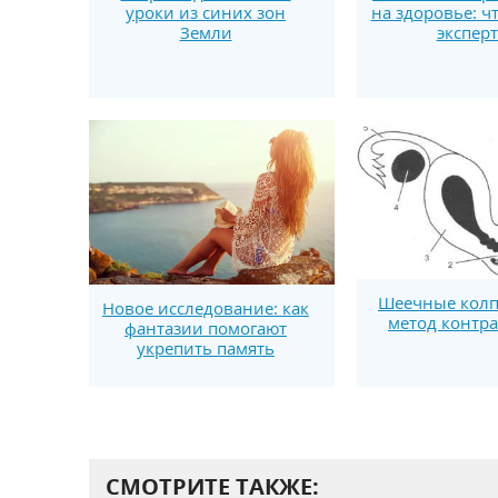
уроки из синих зон
на здоровье: ч
Земли
экспер
Шеечные колп
Новое исследование: как
метод контр
фантазии помогают
укрепить память
СМОТРИТЕ ТАКЖЕ: