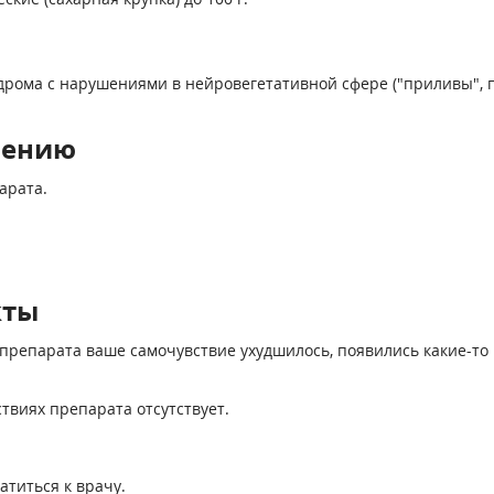
ома с нарушениями в нейровегетативной сфере ("приливы", по
нению
арата.
кты
препарата ваше самочувствие ухудшилось, появились какие-то 
виях препарата отсутствует.
титься к врачу.