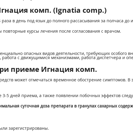
нация комп. (Ignatia comp.)
4 раза в день под язык до полного рассасывания за полчаса до 
ы повторные курсы лечения после согласования с врачом.
енциально опасных видов деятельности, требующих особого в
работа с движущимися механизмами, работа диспетчера и опера
ри приеме Игнация комп.
едств может отмечаться временное обострение симптомов. В э
 3-5 дней приема, а также появлении побочных эффектов следу
мальная суточная доза препарата в гранулах сахарных содерж
ыли зарегистрированы.