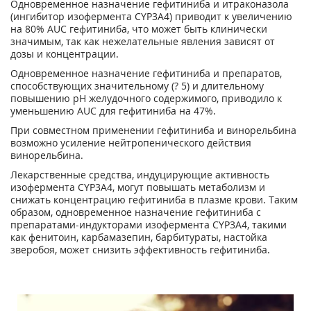
Одновременное назначение гефитиниба и итраконазола
(ингибитор изофермента CYP3A4) приводит к увеличению
на 80% AUC гефитиниба, что может быть клинически
значимым, так как нежелательные явления зависят от
дозы и концентрации.
Одновременное назначение гефитиниба и препаратов,
способствующих значительному (? 5) и длительному
повышению pH желудочного содержимого, приводило к
уменьшению AUC для гефитиниба на 47%.
При совместном применении гефитиниба и винорельбина
возможно усиление нейтропенического действия
винорельбина.
Лекарственные средства, индуцирующие активность
изофермента CYP3A4, могут повышать метаболизм и
снижать концентрацию гефитиниба в плазме крови. Таким
образом, одновременное назначение гефитиниба с
препаратами-индукторами изофермента CYP3A4, такими
как фенитоин, карбамазепин, барбитураты, настойка
зверобоя, может снизить эффективность гефитиниба.