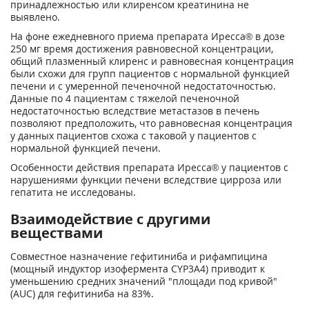
принадлежностью или клиренсом креатинина не
выявлено.
На фоне ежедневного приема препарата Иресса® в дозе
250 мг время достижения равновесной концентрации,
общий плазменный клиренс и равновесная концентрация
были схожи для групп пациентов с нормальной функцией
печени и с умеренной печеночной недостаточностью.
Данные по 4 пациентам с тяжелой печеночной
недостаточностью вследствие метастазов в печень
позволяют предположить, что равновесная концентрация
у данных пациентов схожа с таковой у пациентов с
нормальной функцией печени.
Особенности действия препарата Иресса® у пациентов с
нарушениями функции печени вследствие цирроза или
гепатита не исследованы.
Взаимодействие с другими
веществами
Совместное назначение гефитиниба и рифампицина
(мощный индуктор изофермента CYP3A4) приводит к
уменьшению средних значений "площади под кривой"
(AUC) для гефитиниба на 83%.