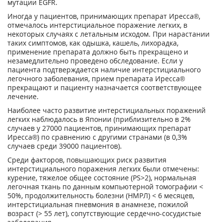
мутации EGFR.
Иногда у пациентов, принимающих препарат Иресса®,
отмечалось интерстициальное поражение легких, в
некоторых случаях с летальным исходом. При нарастании
таких симптомов, как одышка, кашель, лихорадка,
применение препарата должно быть прекращено и
незамедлительно проведено обследование. Если у
пациента подтверждается наличие интерстициального
легочного заболевания, прием препарата Иресса®
прекращают и пациенту назначается соответствующее
лечение.
Наиболее часто развитие интерстициальных поражений
легких наблюдалось в Японии (приблизительно в 2%
случаев у 27000 пациентов, принимающих препарат
Иресса®) по сравнению с другими странами (в 0,3%
случаев среди 39000 пациентов).
Среди факторов, повышающих риск развития
интерстициального поражения легких были отмечены:
курение, тяжелое общее состояние (PS>2), нормальная
легочная ткань по данным компьютерной томографии <
50%, продолжительность болезни (НМРЛ) < 6 месяцев,
интерстициальная пневмония в анамнезе, пожилой
возраст (> 55 лет), сопутствующие сердечно-сосудистые