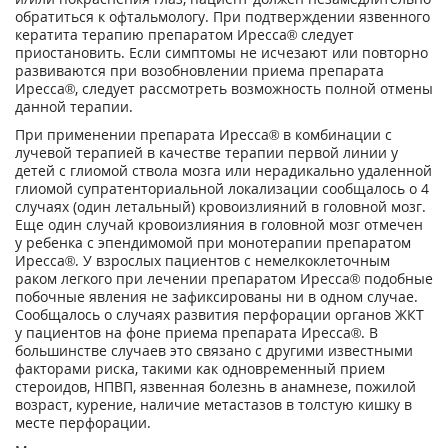
обратиться к офтальмологу. При подтверждении язвенного
кератита терапию препаратом Иресса® следует
приостановить. Если симптомы не исчезают или повторно
развиваются при возобновлении приема препарата
Иресса®, следует рассмотреть возможность полной отмены
данной терапии.
При применении препарата Иресса® в комбинации с
лучевой терапией в качестве терапии первой линии у
детей с глиомой ствола мозга или нерадикально удаленной
глиомой супратенториальной локализации сообщалось о 4
случаях (один летальный) кровоизлияний в головной мозг.
Еще один случай кровоизлияния в головной мозг отмечен
у ребенка с эпендимомой при монотерапии препаратом
Иресса®. У взрослых пациентов с немелкоклеточным
раком легкого при лечении препаратом Иресса® подобные
побочные явления не зафиксированы ни в одном случае.
Сообщалось о случаях развития перфорации органов ЖКТ
у пациентов на фоне приема препарата Иресса®. В
большинстве случаев это связано с другими известными
факторами риска, такими как одновременный прием
стероидов, НПВП, язвенная болезнь в анамнезе, пожилой
возраст, курение, наличие метастазов в толстую кишку в
месте перфорации.