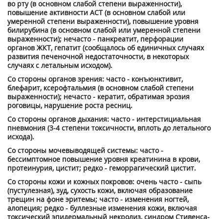
во рту (в основном слабой степени выраженности),
повышение активности ACT (в основном слабой или
умеренной степени выраженности), повышение уровня
билирубина (в основном слабой или умеренной степени
выраженности); нечасто - панкреатит, перфорации
органов ЖКТ, гепатит (сообщалось об единичных случаях
развития печеночной недостаточности, в некоторых
случаях с летальным исходом).
Со стороны органов зрения: часто - конъюнктивит,
блефарит, ксерофтальмия (в основном слабой степени
выраженности); нечасто - кератит, обратимая эрозия
роговицы, нарушение роста ресниц.
Со стороны органов дыхания: часто - интерстициальная
пневмония (3-4 степени токсичности, вплоть до летального
исхода).
Со стороны мочевыводящей системы: часто -
бессимптомное повышение уровня креатинина в крови,
протеинурия, цистит; редко - геморрагический цистит.
Со стороны кожи и кожных покровов: очень часто - сыпь
(пустулезная), зуд, сухость кожи, включая образование
трещин на фоне эритемы; часто - изменения ногтей,
алопеция; редко - буллезные изменения кожи, включая
токсический эпидермальный некролиз, синдром Стивенса-