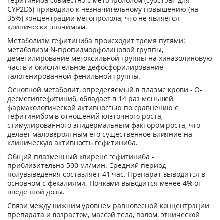
гефитиниба совместно с метопрололом (субстрат для
CYP2D6) приводило к незначительному повышению (на
35%) концентрации метопролола, что не является
клинически значимым.
Метаболизм гефитиниба происходит тремя путями:
метаболизм N-пропилморфолиновой группы,
деметилирование метоксильной группы на хиназолиновую
часть и окислительное дефосфорилирование
галогенированной фенильной группы.
Основной метаболит, определяемый в плазме крови - О-
десметилгефитиниб, обладает в 14 раз меньшей
фармакологической активностью по сравнению с
гефитинибом в отношений клеточного роста,
стимулированного эпидермальным фактором роста, что
делает маловероятным его существенное влияние на
клиническую активность гефитиниба.
Общий плазменный клиренс гефитиниба -
приблизительно 500 мл/мин. Средний период
полувыведения составляет 41 час. Препарат выводится в
основном с фекалиями. Почками выводится менее 4% от
введенной дозы.
Связи между нижним уровнем равновесной концентрации
препарата и возрастом, массой тела, полом, этнической