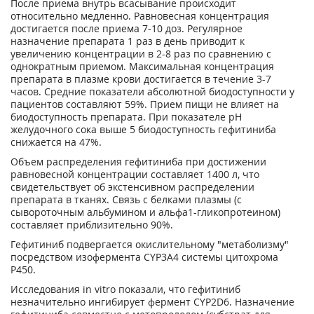
После приема внутрь всасывание происходит
относительно медленно. Равновесная концентрация
достигается после приема 7-10 доз. Регулярное
назначение препарата 1 раз в день приводит к
увеличению концентрации в 2-8 раз по сравнению с
однократным приемом. Максимальная концентрация
препарата в плазме крови достигается в течение 3-7
часов. Средние показатели абсолютной биодоступности у
пациентов составляют 59%. Прием пищи не влияет на
биодоступность препарата. При показателе pH
желудочного сока выше 5 биодоступность гефитиниба
снижается на 47%.
Объем распределения гефитиниба при достижении
равновесной концентрации составляет 1400 л, что
свидетельствует об экстенсивном распределении
препарата в тканях. Связь с белками плазмы (с
сывороточным альбумином и альфа1-гликопротеином)
составляет приблизительно 90%.
Гефитиниб подвергается окислительному "метаболизму"
посредством изофермента CYP3A4 системы цитохрома
Р450.
Исследования in vitro показали, что гефитиниб
незначительно ингибирует фермент CYP2D6. Назначение