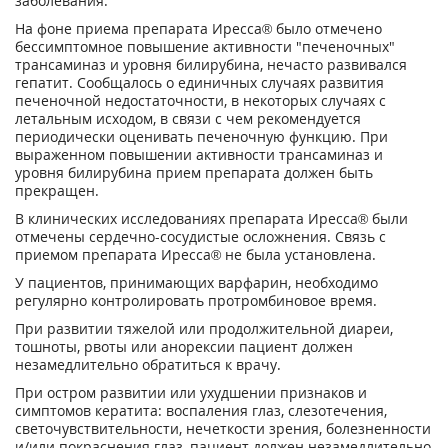
заболевания.
На фоне приема препарата Иресса® было отмечено
бессимптомное повышение активности "печеночных"
трансаминаз и уровня билирубина, нечасто развивался
гепатит. Сообщалось о единичных случаях развития
печеночной недостаточности, в некоторых случаях с
летальным исходом, в связи с чем рекомендуется
периодически оценивать печеночную функцию. При
выраженном повышении активности трансаминаз и
уровня билирубина прием препарата должен быть
прекращен.
В клинических исследованиях препарата Иресса® были
отмечены сердечно-сосудистые осложнения. Связь с
приемом препарата Иресса® не была установлена.
У пациентов, принимающих варфарин, необходимо
регулярно контролировать протромбиновое время.
При развитии тяжелой или продолжительной диареи,
тошноты, рвоты или анорексии пациент должен
незамедлительно обратиться к врачу.
При остром развитии или ухудшении признаков и
симптомов кератита: воспаления глаз, слезотечения,
светочувствительности, нечеткости зрения, болезненности
и/или покраснения глаз, пациент должен незамедлительно