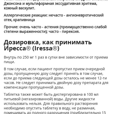
Джонсона и мультиформная экссудативная эритема,
кожный васкулит.
Аллергические реакции: нечасто - ангионевротический
отек, крапивница
Прочие: очень часто - астения (преимущественно слабой
степени выраженности); часто - пирексия.
Дозировка, как принимать
Иресса® (Iressa®)
Внутрь по 250 мг 1 раз в сутки вне зависимости от приема
пищи.
В том случае, если пациент пропустил прием очередной
дозы, пропущенную дозу следует принять в том случае,
если до приема следующей дозы осталось не менее 12-ти
часов. Не следует принимать двойную дозу препарата для
компенсации пропущенной дозы.
Таблетка также может быть диспергирована в 100 мл
питьевой (негазированной) воды. Другие жидкости
использовать нельзя. Для правильного растворения
необходимо опустить таблетку в воду, не разминая,
помешивать до полного разрушения (приблизительно 15