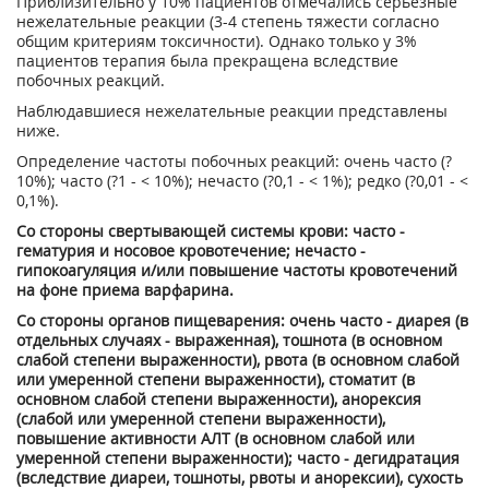
Приблизительно у 10% пациентов отмечались серьезные
нежелательные реакции (3-4 степень тяжести согласно
общим критериям токсичности). Однако только у 3%
пациентов терапия была прекращена вследствие
побочных реакций.
Наблюдавшиеся нежелательные реакции представлены
ниже.
Определение частоты побочных реакций: очень часто (?
10%); часто (?1 - < 10%); нечасто (?0,1 - < 1%); редко (?0,01 - <
0,1%).
Со стороны свертывающей системы крови: часто -
гематурия и носовое кровотечение; нечасто -
гипокоагуляция и/или повышение частоты кровотечений
на фоне приема варфарина.
Со стороны органов пищеварения: очень часто - диарея (в
отдельных случаях - выраженная), тошнота (в основном
слабой степени выраженности), рвота (в основном слабой
или умеренной степени выраженности), стоматит (в
основном слабой степени выраженности), анорексия
(слабой или умеренной степени выраженности),
повышение активности АЛТ (в основном слабой или
умеренной степени выраженности); часто - дегидратация
(вследствие диареи, тошноты, рвоты и анорексии), сухость