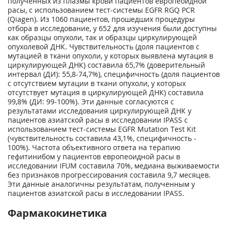
полученных из плазмы крови пациентов европеоидной
расы, с использованием тест-системы EGFR RGQ PCR
(Qiagen). Из 1060 пациентов, прошедших процедуры
отбора в исследование, у 652 для изучения были доступны
как образцы опухоли, так и образцы циркулирующей
опухолевой ДНК. Чувствительность (доля пациентов с
мутацией в ткани опухоли, у которых выявлена мутация в
циркулирующей ДНК) составила 65,7% (доверительный
интервал (ДИ): 55,8-74,7%), специфичность (доля пациентов
с отсутствием мутации в ткани опухоли, у которых
отсутствует мутация в циркулирующей ДНК) составила
99,8% (ДИ: 99-100%). Эти данные согласуются с
результатами исследования циркулирующей ДНК у
пациентов азиатской расы в исследовании IPASS с
использованием тест-системы EGFR Mutation Test Kit
(чувствительность составила 43,1%, специфичность -
100%). Частота объективного ответа на терапию
гефитинибом у пациентов европеоидной расы в
исследовании IFUM составила 70%, медиана выживаемости
без признаков прогрессирования составила 9,7 месяцев.
Эти данные аналогичны результатам, полученным у
пациентов азиатской расы в исследовании IPASS.
Фармакокинетика