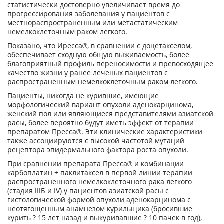
статистически достоверно увеличивает время до
прогрессирования заболевания у пациентов с
местнораспространенным или метастатическим
немелкоклеточным раком легкого.
Показано, что Иресса®, в сравнении с доцетакселом,
обеспечивает сходную общую выживаемость, более
благоприятный профиль переносимости и превосходящее
качество жизни у ранее леченых пациентов с
распространенным немелкоклеточным раком легкого.
Пациенты, никогда не курившие, имеющие
морфологический вариант опухоли аденокарцинома,
женский пол или являющиеся представителями азиатской
расы, более вероятно будут иметь эффект от терапии
препаратом Пресса®. Эти клинические характеристики
также ассоциируются с высокой частотой мутаций
рецептора эпидермального фактора роста опухоли.
При сравнении препарата Пресса® и комбинации
карбоплатин + паклитаксел в первой линии терапии
распространенного немелкоклеточного рака легкого
(стадия IIIБ и IV) у пациентов азиатской расы с
гистологической формой опухоли аденокарцинома с
неотягощенным анамнезом курильщика (бросившие
курить ? 15 лет назад и выкуривавшие ? 10 пачек в год),