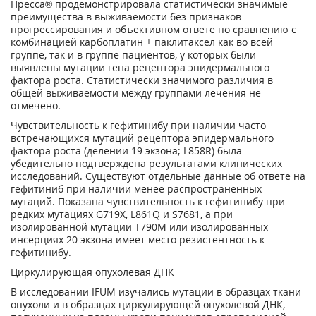
Пресса® продемонстрировала статистически значимые
преимущества в выживаемости без признаков
прогрессирования и объективном ответе по сравнению с
комбинацией карбоплатин + паклитаксел как во всей
группе, так и в группе пациентов, у которых были
выявлены мутации гена рецептора эпидермального
фактора роста. Статистически значимого различия в
общей выживаемости между группами лечения не
отмечено.
Чувствительность к гефитинибу при наличии часто
встречающихся мутаций рецептора эпидермального
фактора роста (делении 19 экзона; L858R) была
убедительно подтверждена результатами клинических
исследований. Существуют отдельные данные об ответе на
гефитиниб при наличии менее распространенных
мутаций. Показана чувствительность к гефитинибу при
редких мутациях G719X, L861Q и S7681, а при
изолированной мутации Т790М или изолированных
инсерциях 20 экзона имеет место резистентность к
гефитинибу.
Циркулирующая опухолевая ДНК
В исследовании IFUM изучались мутации в образцах ткани
опухоли и в образцах циркулирующей опухолевой ДНК,