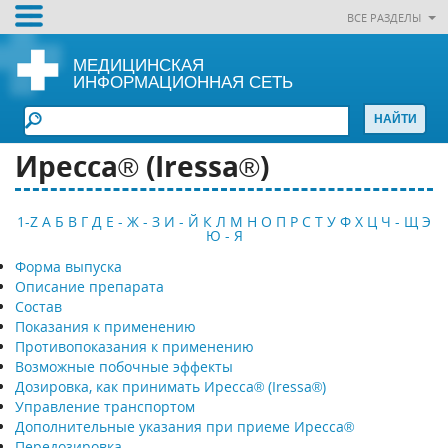
ВСЕ РАЗДЕЛЫ
МЕДИЦИНСКАЯ
ИНФОРМАЦИОННАЯ СЕТЬ
Иресса® (Iressa®)
1-Z
А
Б
В
Г
Д
Е - Ж - З
И - Й
К
Л
М
Н
О
П
Р
С
Т
У
Ф
Х
Ц
Ч - Щ
Э
Ю - Я
Форма выпуска
Описание препарата
Состав
Показания к применению
Противопоказания к применению
Возможные побочные эффекты
Дозировка, как принимать Иресса® (Iressa®)
Управление транспортом
Дополнительные указания при приеме Иресса®
Передозировка