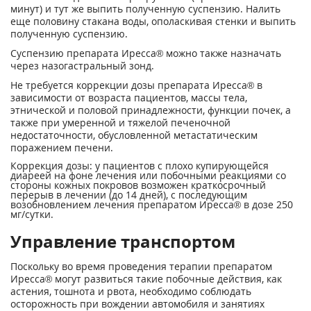
минут) и тут же выпить полученную суспензию. Налить
еще половину стакана воды, ополаскивая стенки и выпить
полученную суспензию.
Суспензию препарата Иресса® можно также назначать
через назогастральный зонд.
Не требуется коррекции дозы препарата Иресса® в
зависимости от возраста пациентов, массы тела,
этнической и половой принадлежности, функции почек, а
также при умеренной и тяжелой печеночной
недостаточности, обусловленной метастатическим
поражением печени.
Коррекция дозы: у пациентов с плохо купирующейся
диареей на фоне лечения или побочными реакциями со
стороны кожных покровов возможен краткосрочный
перерыв в лечении (до 14 дней), с последующим
возобновлением лечения препаратом Иресса® в дозе 250
мг/сутки.
Управление транспортом
Поскольку во время проведения терапии препаратом
Иресса® могут развиться такие побочные действия, как
астения, тошнота и рвота, необходимо соблюдать
осторожность при вождении автомобиля и занятиях