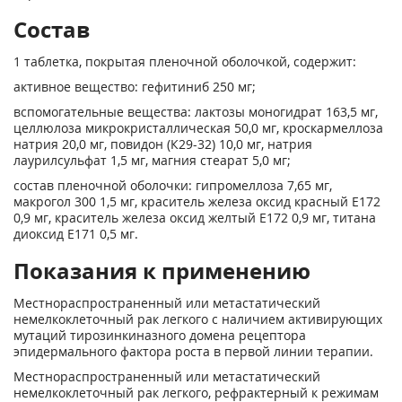
Состав
1 таблетка, покрытая пленочной оболочкой, содержит:
активное вещество: гефитиниб 250 мг;
вспомогательные вещества: лактозы моногидрат 163,5 мг,
целлюлоза микрокристаллическая 50,0 мг, кроскармеллоза
натрия 20,0 мг, повидон (К29-32) 10,0 мг, натрия
лаурилсульфат 1,5 мг, магния стеарат 5,0 мг;
состав пленочной оболочки: гипромеллоза 7,65 мг,
макрогол 300 1,5 мг, краситель железа оксид красный Е172
0,9 мг, краситель железа оксид желтый Е172 0,9 мг, титана
диоксид Е171 0,5 мг.
Показания к применению
Местнораспространенный или метастатический
немелкоклеточный рак легкого с наличием активирующих
мутаций тирозинкиназного домена рецептора
эпидермального фактора роста в первой линии терапии.
Местнораспространенный или метастатический
немелкоклеточный рак легкого, рефрактерный к режимам