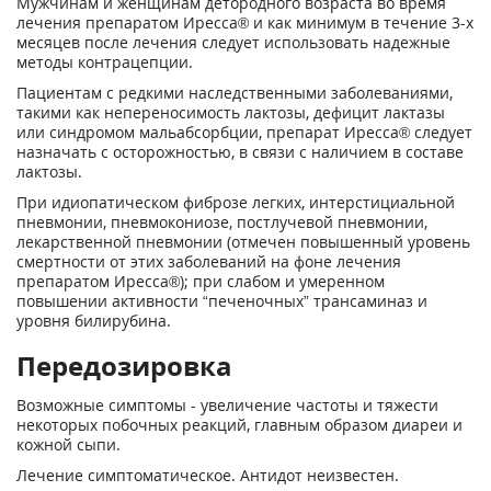
Мужчинам и женщинам детородного возраста во время
лечения препаратом Иресса® и как минимум в течение 3-х
месяцев после лечения следует использовать надежные
методы контрацепции.
Пациентам с редкими наследственными заболеваниями,
такими как непереносимость лактозы, дефицит лактазы
или синдромом мальабсорбции, препарат Иресса® следует
назначать с осторожностью, в связи с наличием в составе
лактозы.
При идиопатическом фиброзе легких, интерстициальной
пневмонии, пневмокониозе, постлучевой пневмонии,
лекарственной пневмонии (отмечен повышенный уровень
смертности от этих заболеваний на фоне лечения
препаратом Иресса®); при слабом и умеренном
повышении активности “печеночных” трансаминаз и
уровня билирубина.
Передозировка
Возможные симптомы - увеличение частоты и тяжести
некоторых побочных реакций, главным образом диареи и
кожной сыпи.
Лечение симптоматическое. Антидот неизвестен.