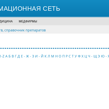
МАЦИОННАЯ СЕТЬ
ЕДИЦИНА
МЕДФИРМЫ
тв, справочник препаратов
1-Z
А
Б
В
Г
Д
Е - Ж - З
И - Й
К
Л
М
Н
О
П
Р
С
Т
У
Ф
Х
Ц
Ч - Щ
Э
Ю - 