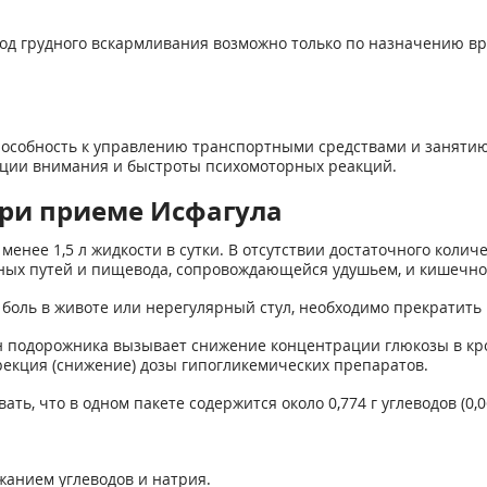
д грудного вскармливания возможно только по назначению вр
пособность к управлению транспортными средствами и заняти
ции внимания и быстроты психомоторных реакций.
ри приеме Исфагула
менее 1,5 л жидкости в сутки. В отсутствии достаточного кол
ьных путей и пищевода, сопровождающейся удушьем, и кишечно
боль в животе или нерегулярный стул, необходимо прекратить
 подорожника вызывает снижение концентрации глюкозы в кров
екция (снижение) дозы гипогликемических препаратов.
, что в одном пакете содержится около 0,774 г углеводов (0,06
анием углеводов и натрия.