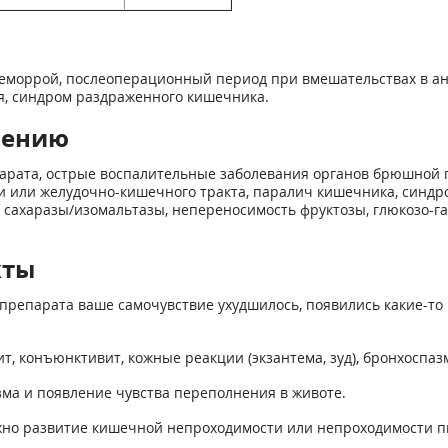
еморрой, послеоперационный период при вмешательствах в ано
я, синдром раздраженного кишечника.
нению
арата, острые воспалительные заболевания органов брюшной п
 или желудочно-кишечного тракта, паралич кишечника, синдром
т сахаразы/изомальтазы, непереносимость фруктозы, глюкозо-
кты
препарата ваше самочувствие ухудшилось, появились какие-то 
, конъюнктивит, кожные реакции (экзантема, зуд), бронхоспаз
ма и появление чувства переполнения в животе.
ожно развитие кишечной непроходимости или непроходимости п