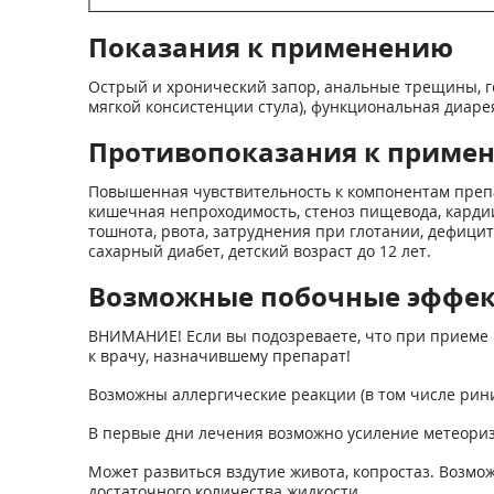
Показания к применению
Острый и хронический запор, анальные трещины, г
мягкой консистенции стула), функциональная диаре
Противопоказания к приме
Повышенная чувствительность к компонентам преп
кишечная непроходимость, стеноз пищевода, кардии
тошнота, рвота, затруднения при глотании, дефици
сахарный диабет, детский возраст до 12 лет.
Возможные побочные эффе
ВНИМАНИЕ! Если вы подозреваете, что при приеме 
к врачу, назначившему препарат!
Возможны аллергические реакции (в том числе ринит
В первые дни лечения возможно усиление метеориз
Может развиться вздутие живота, копростаз. Возм
достаточного количества жидкости.