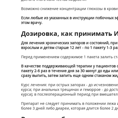
Возможно снижение концентрации глюкозы в крови
Если любые из указанных в инструкции побочных эф
этом врачу.
Дозировка, как принимать Ис
Для лечения хронических запоров и состояний, при
взрослым и детям старше 12 лет - по 1 пакету 1-3 ра
Перед применением содержимое 1 пакета залить ста
В качестве поддерживающей терапии у пациентов с
пакету 2-6 раз в течение дня за 30 минут до еды и
сразу выпить, затем запить еще одним стаканом жи
Курс лечения: при острых запорах - до исчезновени
курса; при анальных трещинах и геморрое - до дос
курса); в послеоперационный период при вмешательс
Препарат не следует принимать в положении лежа и
более 3 дней либо диареи, которая длится более 2