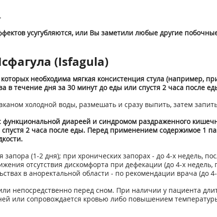
.
фектов усугубляются, или Вы заметили любые другие побочные
фагула (Isfagula)
 которых необходима мягкая консистенция стула (например, пр
за в течение дня за 30 минут до еды или спустя 2 часа после ед
каном холодной воды, размешать и сразу выпить, затем запит
 функциональной диареей и синдромом раздраженного кишечника
ли спустя 2 часа после еды. Перед применением содержимое 1 п
дкости.
я запора (1-2 дня); при хронических запорах - до 4-х недель, 
тижения отсутствия дискомфорта при дефекации (до 4-х недель
твах в аноректальной области - по рекомендации врача (до 4-
ли непосредственно перед сном. При наличии у пациента длит
 дней или сопровождается кровью либо повышением температуры