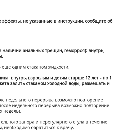
 эффекты, не указанные в инструкции, сообщите об
и наличии анальных трещин, геморроя): внутрь,
ы.
ь еще одним стаканом жидкости.
: внутрь, взрослым и детям старше 12 лет - по 1
акета залить стаканом холодной воды, размешать и
после недельного перерыва возможно повторение
, после недельного перерыва возможно повторение
х недель).
ельного запора и нерегулярного стула в течение
, необходимо обратиться к врачу.