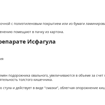
овочной с полиэтиленовым покрытием или из бумаги ламиниров
именению помещают в пачку из картона.
репарате Исфагула
ия
емян подорожника овального, увеличиваются в объеме за сче
ятельность толстого кишечника.
стула и действует в виде "смазки", облегчая опорожнение ки