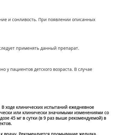
ние и сонливость. При появлении описанных
 следует применять данный препарат.
о у пациентов детского возраста. В случае
 В ходе клинических испытаний ежедневное
стически или клинически значимыми изменениями со
зе 45 мг в сутки (в 9 раз выше рекомендуемой) в
ктов.
к врачу. Рекомендуется промывание желудка,