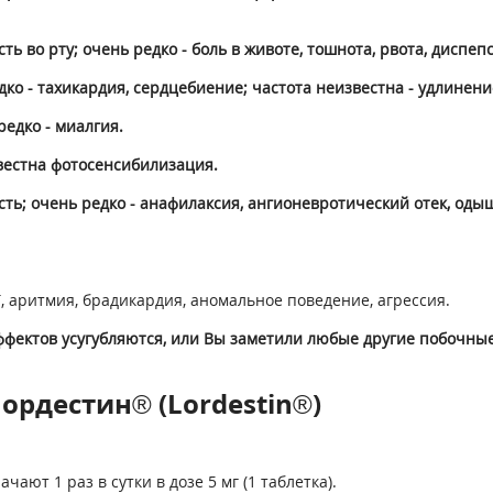
ь во рту; очень редко - боль в животе, тошнота, рвота, диспепс
ко - тахикардия, сердцебиение; частота неизвестна - удлинени
едко - миалгия.
вестна фотосенсибилизация.
; очень редко - анафилаксия, ангионевротический отек, одышка
, аритмия, брадикардия, аномальное поведение, агрессия.
фектов усугубляются, или Вы заметили любые другие побочные
ордестин® (Lordestin®)
ают 1 раз в сутки в дозе 5 мг (1 таблетка).