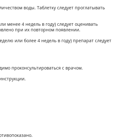
личеством воды. Таблетку следует проглатывать
и менее 4 недель в году) следует оценивать
овлено при их повторном появлении.
делю или более 4 недель в году) препарат следует
димо проконсультироваться с врачом.
 инструкции.
отивопоказано.