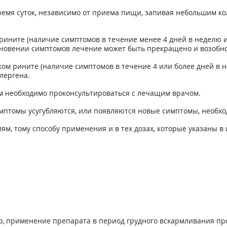
емя суток, независимо от приема пищи, запивая небольшим ко
ните (наличие симптомов в течение менее 4 дней в неделю ил
зновении симптомов лечение может быть прекращено и возобн
м рините (наличие симптомов в течение 4 или более дней в не
лергена.
м необходимо проконсультироваться с лечащим врачом.
имптомы усугубляются, или появляются новые симптомы, необхо
м, тому способу применения и в тех дозах, которые указаны в
о, применение препарата в период грудного вскармливания пр