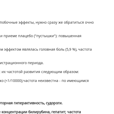
побочные эффекты, нужно сразу же обратиться очно
ри приеме плацебо ("пустышки"): повышенная
 эффектом являлась головная боль (5,9 %), частота
истрационного периода.
 их частотой развития следующим образом:
 редко (<1/10000);частота неизвестна - по имеющимся
оторная гиперактивность, судороги.
концентрации билирубина, гепатит; частота