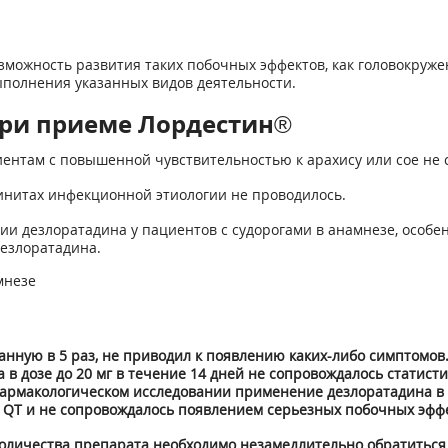
можность развития таких побочных эффектов, как головокруже
ыполнения указанных видов деятельности.
ри приеме Лордестин®
иентам с повышенной чувствительностью к арахису или сое не
инитах инфекционной этиологии не проводилось.
 дезлоратадина у пациентов с судорогами в анамнезе, особенн
дезлоратадина.
мнезе
ую в 5 раз, не приводил к появлению каких-либо симптомов.
 в дозе до 20 мг в течение 14 дней не сопровождалось стати
армакологическом исследовании применение дезлоратадина в до
 QT и не сопровождалось появлением серьезных побочных эффе
оличества препарата необходимо незамедлительно обратиться 