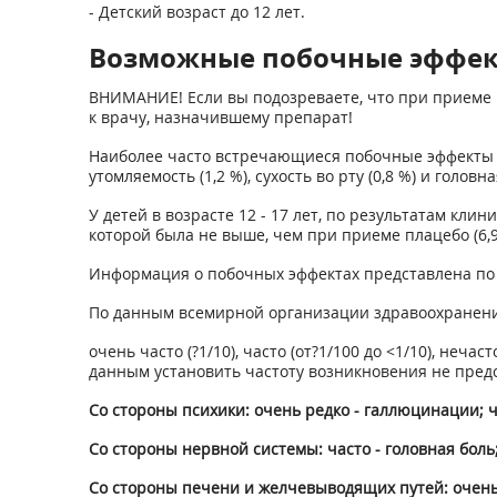
- Детский возраст до 12 лет.
Возможные побочные эффе
ВНИМАНИЕ! Если вы подозреваете, что при приеме 
к врачу, назначившему препарат!
Наиболее часто встречающиеся побочные эффекты (>
утомляемость (1,2 %), сухость во рту (0,8 %) и головная
У детей в возрасте 12 - 17 лет, по результатам кл
которой была не выше, чем при приеме плацебо (6,9
Информация о побочных эффектах представлена по
По данным всемирной организации здравоохранения
очень часто (?1/10), часто (от?1/100 до <1/10), нечас
данным установить частоту возникновения не пред
Со стороны психики: очень редко - галлюцинации; ч
Со стороны нервной системы: часто - головная боль
Со стороны печени и желчевыводящих путей: очень