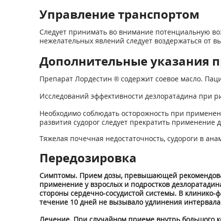
Управление транспортом
Следует принимать во внимание потенциальную воз
нежелательных явлений следует воздержаться от в
Дополнительные указания п
Препарат Лордестин ® содержит соевое масло. Пац
Исследований эффективности дезлоратадина при р
Необходимо соблюдать осторожность при применении
развития судорог следует прекратить применение 
Тяжелая почечная недостаточность, судороги в ана
Передозировка
Симптомы. Прием дозы, превышающей рекомендованн
применение у взрослых и подростков дезлоратадина
стороны сердечно-сосудистой системы. В клинико-ф
течение 10 дней не вызывало удлинения интервала
Лечение. При случайном приеме внутрь большого к