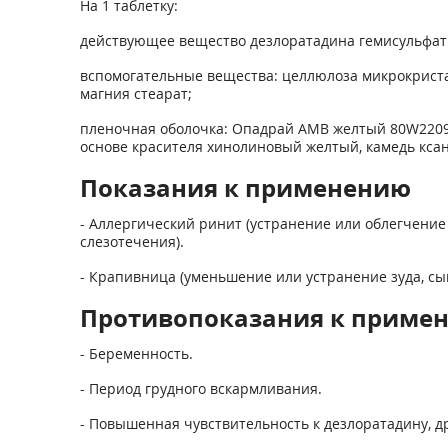
На 1 таблетку:
действующее вещество дезлоратадина гемисульфат 5
вспомогательные вещества: целлюлоза микрокриста
магния стеарат;
пленочная оболочка: Опадрай АМВ желтый 80W22099
основе красителя хинолиновый желтый, камедь ксан
Показания к применению
- Аллергический ринит (устранение или облегчение ч
слезотечения).
- Крапивница (уменьшение или устранение зуда, сы
Противопоказания к приме
- Беременность.
- Период грудного вскармливания.
- Повышенная чувствительность к дезлоратадину, д