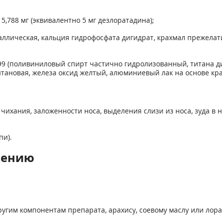
,788 мг (эквивалентно 5 мг дезлоратадина);
ллическая, кальция гидрофосфата дигидрат, крахмал прежела
 (поливиниловый спирт частично гидролизованный, титана ди
тановая, железа оксид желтый, алюминиевый лак на основе кр
ихания, заложенности носа, выделения слизи из носа, зуда в нос
пи).
нению
ругим компонентам препарата, арахису, соевому маслу или лора