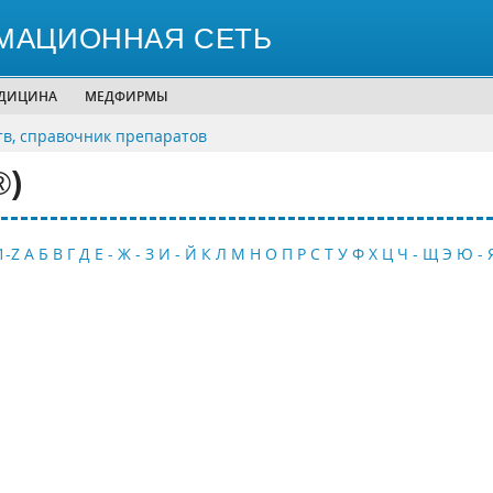
МАЦИОННАЯ СЕТЬ
ЕДИЦИНА
МЕДФИРМЫ
тв, справочник препаратов
®)
1-Z
А
Б
В
Г
Д
Е - Ж - З
И - Й
К
Л
М
Н
О
П
Р
С
Т
У
Ф
Х
Ц
Ч - Щ
Э
Ю - 