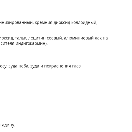
тинизированный, кремния диоксид коллоидный,
оксид, тальк, лецитин соевый, алюминиевый лак на
асителя индигокармин).
у, зуда неба, зуда и покраснения глаз,
тадину.