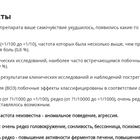
кты
препарата ваше самочувствие ухудшилось, появились какие-то 
1/100 до <1/10), частота которых была несколько выше, чем п
 боль (0,6 %).
инических исследований, наиболее часто встречающимся побочным
 %).
 результатам клинических исследований и наблюдений пострег
 (ВОЗ) побочные эффекты классифицированы в соответствии с
то (от ?1/1000 до <1/100), редко (от ?1/10000 до <1/1000), очень
ставлялось возможным.
астота неизвестна - аномальное поведение, агрессия.
; очень редко головокружение, сонливость, бессонница, психом
 редко - повышение активности ферментов печени, повышение 