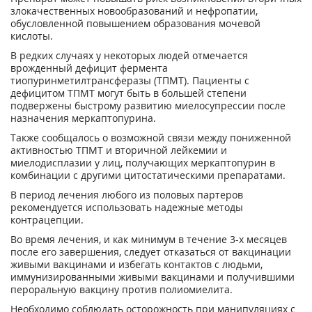
злокачественных новообразований и нефропатии,
обусловленной повышением образования мочевой
кислоты.
В редких случаях у некоторых людей отмечается
врожденный дефицит фермента
тиопуринметилтрансферазы (ТПМТ). Пациенты с
дефицитом ТПМТ могут быть в большей степени
подвержены быстрому развитию миелосупрессии после
назначения меркаптопурина.
Также сообщалось о возможной связи между пониженной
активностью ТПМТ и вторичной лейкемии и
миелодисплазии у лиц, получающих меркаптопурин в
комбинации с другими цитостатическими препаратами.
В период лечения любого из половых партеров
рекомендуется использовать надежные методы
контрацепции.
Во время лечения, и как минимум в течение 3-х месяцев
после его завершения, следует отказаться от вакцинации
живыми вакцинами и избегать контактов с людьми,
иммунизированными живыми вакцинами и получившими
пероральную вакцину против полиомиелита.
Необходимо соблюдать осторожность при манипуляциях с