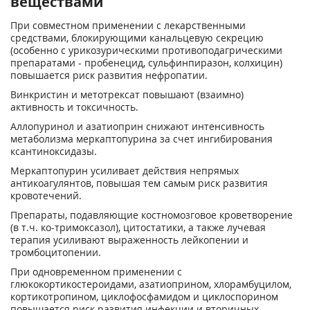
веществами
При совместном применении с лекарственными
средствами, блокирующими канальцевую секрецию
(особенно с урикозурическими противоподагрическими
препаратами - пробенецид, сульфинпиразон, колхицин)
повышается риск развития нефропатии.
Винкристин и метотрексат повышают (взаимно)
активность и токсичность.
Аллопуринол и азатиоприн снижают интенсивность
метаболизма меркаптопурина за счет ингибирования
ксантиноксидазы.
Меркаптопурин усиливает действия непрямых
антикоагулянтов, повышая тем самым риск развития
кровотечений.
Препараты, подавляющие костномозговое кроветворение
(в т.ч. ко-тримоксазол), цитостатики, а также лучевая
терапия усиливают выраженность лейкопении и
тромбоцитопении.
При одновременном применении с
глюкокортикостероидами, азатиоприном, хлорамбуцилом,
кортикотропином, циклофосфамидом и циклоспорином
повышается риск развития инфекции и вторичных