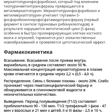
меркаптопуринфосфорибозил, который под влиянием
тиопуринметилтрансферазы превращается в
метилмеркаптопурин. Меркаптопуринфосфорибозил и
метилмеркаптопурин угнетают глутамин-5-
фосфорибозилпирофосфатамидотрансферазу (первый
фермент в синтезе пуриновых рибонуклеотидов); в
результате нарушается митотический цикл (S-фаза),
особенно в быстро пролиферирующих клетках костного
мозга и опухолей, тормозится рост злокачественных
новообразований и проявляется цитотоксический эффект.
Фармакокинетика
Всасывание. Всасывание после приема внутрь
вариабельно, в среднем составляет около 50 %.
Максимальная концентрация меркаптопурина в плазме
крови отмечается в среднем через 2,2 ч (0,5 - 4,0 ч).
Распределение. Связь с белками плазмы - около 20%. Слабо
проникает через гематоэнцефалический барьер и
обнаруживается в спинномозговой жидкости в
незначительных количествах.
Выведение. Период полувыведения (Т1/2) составляет
приблизительно 90 - 130 мин. Т1/2 трехфазный: I фаза - 47
мин у взрослых и 21 мин у детей, II и III фазы - 2,5 и 10 ч,