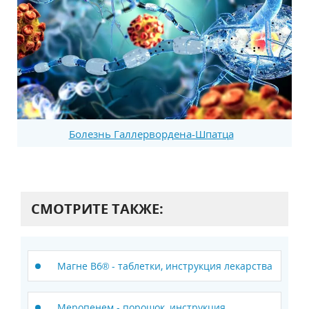
Болезнь Галлервордена-Шпатца
СМОТРИТЕ ТАКЖЕ:
Магне B6® - таблетки, инструкция лекарства
Меропенем - порошок, инструкция