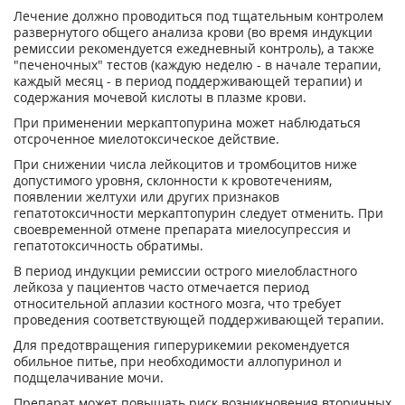
Лечение должно проводиться под тщательным контролем
развернутого общего анализа крови (во время индукции
ремиссии рекомендуется ежедневный контроль), а также
"печеночных" тестов (каждую неделю - в начале терапии,
каждый месяц - в период поддерживающей терапии) и
содержания мочевой кислоты в плазме крови.
При применении меркаптопурина может наблюдаться
отсроченное миелотоксическое действие.
При снижении числа лейкоцитов и тромбоцитов ниже
допустимого уровня, склонности к кровотечениям,
появлении желтухи или других признаков
гепатотоксичности меркаптопурин следует отменить. При
своевременной отмене препарата миелосупрессия и
гепатотоксичность обратимы.
В период индукции ремиссии острого миелобластного
лейкоза у пациентов часто отмечается период
относительной аплазии костного мозга, что требует
проведения соответствующей поддерживающей терапии.
Для предотвращения гиперурикемии рекомендуется
обильное питье, при необходимости аллопуринол и
подщелачивание мочи.
Препарат может повышать риск возникновения вторичных