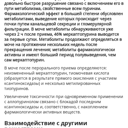
довольно быстрое разрушение связано с включением его в
пути метаболизма, свойственные всем пуринам.
Фармакологический эффект в большей степени обусловлен
метаболитами, выведение которых происходит через
почки путем канальцевой секреции и гломерулярной
фильтрации. В моче метаболиты обнаруживаются уже
через 2 ч после приема, 46% меркаптопурина выводится
за первые сутки. Метаболиты продолжают определяться в
моче на протяжении нескольких недель после
прекращения лечения; метаболиты фармакологически
активны и имеют больший период полувыведения, чем
сам меркаптопурин.
В моче после перорального приема определяются:
неизмененный меркаптопурин, тиомочевая кислота
(образуется в результате прямого окисления с участием
ксантиноксидазы) и несколько метилированных
тиопуринов.
Увеличение токсичности при одновременном применении
с аллопуринолом связано с блокадой последним
ксантиноксидазы и, соответственно, с накоплением
фармакологически активных веществ.
Взаимодействие с другими