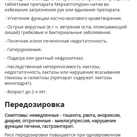
таблетками препарата Меркаптопурин-натив во
избежание загрязнения рук или вдыхания препарата.
- Угнетение функции костно-мозгового кроветворения.
- Острые вирусные (в т.ч. ветряная оспа, опоясывающий
лишай) грибковые и бактериальные заболевания.
- Почечная и/или печеночная недостаточность.
- Гиперурикемия.
- Подагра или уратный нефролитиаз.
- Наследственная непереносимость лактозы,
недостаточность лактазы или нарушение всасывания
глюкозы и галактозы (препарат содержит лактозы
моногидрат).
- Возраст до 2-х лет.
Передозировка
Симптомы: немедленные - тошнота, рвота, анорексия,
диарея; отсроченные - миелосупрессия, нарушение
функции печени, гастроэнтерит.
Риск передозировки повышается при одновременном