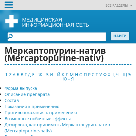
ВСЕ РАЗДЕЛЫ
МЕДИЦИНСКАЯ
ИНФОРМАЦИОННАЯ СЕТЬ
Меркаптопурин-натив
(Mercaptopurine-nativ)
1-Z
А
Б
В
Г
Д
Е - Ж - З
И - Й
К
Л
М
Н
О
П
Р
С
Т
У
Ф
Х
Ц
Ч - Щ
Э
Ю - Я
Форма выпуска
Описание препарата
Состав
Показания к применению
Противопоказания к применению
Возможные побочные эффекты
Дозировка, как принимать Меркаптопурин-натив
(Mercaptopurine-nativ)