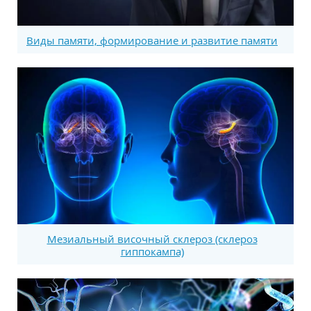
Виды памяти, формирование и развитие памяти
Мезиальный височный склероз (склероз
гиппокампа)