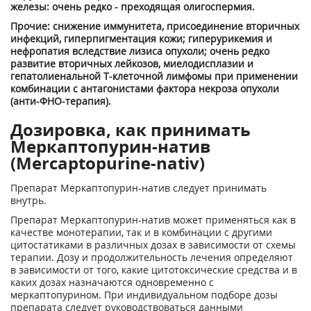
железы: очень редко - преходящая олигоспермия.
Прочие: снижение иммунитета, присоединение вторичных
инфекций, гиперпигментация кожи; гиперурикемия и
нефропатия вследствие лизиса опухоли; очень редко
развитие вторичных лейкозов, миелодисплазии и
гепатолиенальной Т-клеточной лимфомы при применении
комбинации с антагонистами фактора некроза опухоли
(анти-ФНО-терапия).
Дозировка, как принимать
Меркаптопурин-натив
(Mercaptopurine-nativ)
Препарат Меркаптопурин-натив следует принимать
внутрь.
Препарат Меркаптопурин-натив может применяться как в
качестве монотерапии, так и в комбинации с другими
цитостатиками в различных дозах в зависимости от схемы
терапии. Дозу и продолжительность лечения определяют
в зависимости от того, какие цитотоксические средства и в
каких дозах назначаются одновременно с
меркаптопурином. При индивидуальном подборе дозы
препарата следует руководствоваться данными