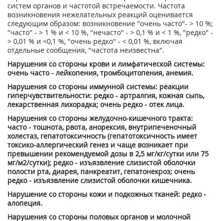
систем органов и частотой встречаемости. Частота
возникновения нежелательных реакций оценивается
следующим образом: возникновение "очень часто"- > 10 %;
"часто" - > 1 % и < 10 %, "нечасто" - > 0,1 % и < 1 %, "редко" -
> 0,01 % и <0,1 %, "очень редко" - < 0,01 %, включая
отдельные сообщения, "частота неизвестна".
Нарушения со стороны крови и лимфатической системы:
очень часто - лейкопения, тромбоцитопения, анемия.
Нарушения со стороны иммунной системы: реакции
гиперчувствительности: редко - артралгия, кожная сыпь,
лекарственная лихорадка; очень редко - отек лица.
Нарушения со стороны желудочно-кишечного тракта:
часто - тошнота, рвота, анорексия, внутрипеченочный
холестаз, гепатотоксичность (гепатотоксичность имеет
токсико-аллергический генез и чаще возникает при
превышении рекомендуемой дозы в 2,5 мг/кг/сутки или 75
мг/м
2
/сутки); редко - изъязвление слизистой оболочки
полости рта, диарея, панкреатит, гепатонекроз; очень
редко - изъязвление слизистой оболочки кишечника.
Нарушение со стороны кожи и подкожных тканей: редко -
алопеция.
Нарушения со стороны половых органов и молочной