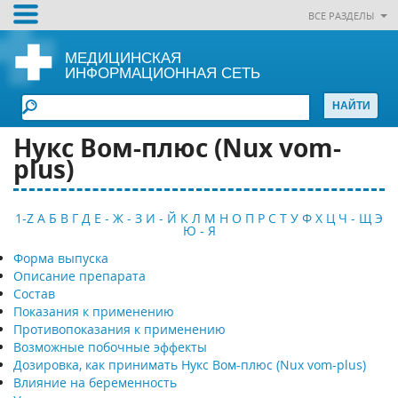
ВСЕ РАЗДЕЛЫ
МЕДИЦИНСКАЯ
ИНФОРМАЦИОННАЯ СЕТЬ
Нукс Вом-плюс (Nux vom-
plus)
1-Z
А
Б
В
Г
Д
Е - Ж - З
И - Й
К
Л
М
Н
О
П
Р
С
Т
У
Ф
Х
Ц
Ч - Щ
Э
Ю - Я
Форма выпуска
Описание препарата
Состав
Показания к применению
Противопоказания к применению
Возможные побочные эффекты
Дозировка, как принимать Нукс Вом-плюс (Nux vom-plus)
Влияние на беременность