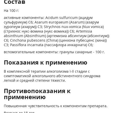
Состав
На 100 г:
активные компоненты: Acidum sulfuricum (ацидум
сульфурикум) С6; Asarum europaeum (Asarum) (азарум
эуропеум (азарум)) С3; Strychnos nux-vomica (Nux vomica)
(стрихнос нукс-вомика (нукс-вомика)) С6; Artemisia
absinthium (Absinthium) (артемизиа абсинтиум (абсинтиум))
С6; Cinchona pubescens (China) (цинхона пубесценс (хина))
С3; Passiflora incarnata (пассифлора инкарната) С6;
вспомогательные компоненты: гранулы сахарные - 100 г.
Показания к применению
В комплексной терапии алкоголизма I-II стадии с
симптоматикой алкогольного абстинентного синдрома
легкой и средней степени тяжести.
Противопоказания к
применению
Повышенная чувствительность к компонентам препарата.
Возраст до 18 лет.