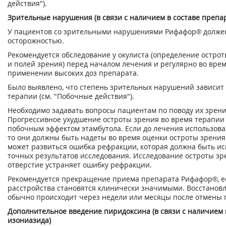
действия").
Зрительные нарушения (в связи с наличием в составе препар
У пациентов со зрительными нарушениями Рифафор® долже
осторожностью.
Рекомендуется обследование у окулиста (определение острот
и полей зрения) перед началом лечения и регулярно во вре
применении высоких доз препарата.
Было выявлено, что степень зрительных нарушений зависит 
терапии (см. "Побочные действия").
Необходимо задавать вопросы пациентам по поводу их зрени
Прогрессивное ухудшение остроты зрения во время терапии
побочным эффектом этамбутола. Если до лечения использов
то они должны быть надеты во время оценки остроты зрения.
может развиться ошибка рефракции, которая должна быть и
точных результатов исследования. Исследование остроты зр
отверстие устраняет ошибку рефракции.
Рекомендуется прекращение приема препарата Рифафор®, е
расстройства становятся клинически значимыми. Восстанов
обычно происходит через недели или месяцы после отмены 
Дополнительное введение пиридоксина (в связи с наличием 
изониазида)