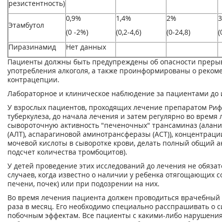
резистентность)
0,9%
1,4%
2%
3
Этамбутол
(0 -2%)
(0,2-4,6)
(0-24,8)
(
Пиразинамид
Нет данных
Пациенты должны быть предупреждены об опасности преры
употребления алкоголя, а также проинформированы о реком
контрацепции.
Лабораторное и клиническое наблюдение за пациентами до 
У взрослых пациентов, проходящих лечение препаратом Риф
туберкулеза, до начала лечения и затем регулярно во время
сывороточную активность "печеночных" трансаминаз (алан
(АЛТ), аспарагиновой аминотрансферазы (ACT)), концентраци
мочевой кислоты в сыворотке крови, делать полный общий а
подсчет количества тромбоцитов).
У детей проведение этих исследований до лечения не обяза
случаев, когда известно о наличии у ребенка отягощающих 
печени, почек) или при подозрении на них.
Во время лечения пациента должен проводиться врачебный 
раза в месяц. Его необходимо специально расспрашивать о с
побочным эффектам. Все пациенты с какими-либо нарушени