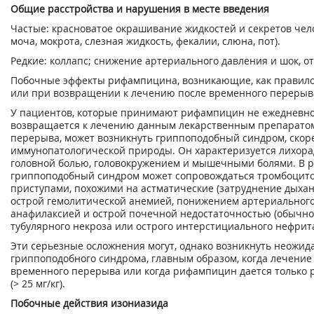
Общие расстройства и нарушения в месте введения
Частые: красноватое окрашивание жидкостей и секретов чело
моча, мокрота, слезная жидкость, фекалии, слюна, пот).
Редкие: коллапс; снижение артериального давления и шок, от
Побочные эффекты рифампицина, возникающие, как правило
или при возвращении к лечению после временного перерыв
У пациентов, которые принимают рифампицин не ежедневно, а
возвращается к лечению данным лекарственным препаратом
перерыва, может возникнуть гриппоподобный синдром, скоре
иммунопатологической природы. Он характеризуется лихорад
головной болью, головокружением и мышечными болями. В ре
гриппоподобный синдром может сопровождаться тромбоцито
приступами, похожими на астматические (затруднение дыхан
острой гемолитической анемией, понижением артериального
анафилаксией и острой почечной недостаточностью (обычно 
тубулярного некроза или острого интерстициального нефрита
Эти серьезные осложнения могут, однако возникнуть неожид
гриппоподобного синдрома, главным образом, когда лечение
временного перерыва или когда рифампицин дается только р
(> 25 мг/кг).
Побочные действия изониазида