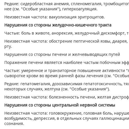
Редкие: сидеробластная анемия, спленомегалия, тромбоцито
нее (см. "Особые указания"), гиперкоагуляция.
Неизвестная частота: вакуолизация эритроцитов.
Нарушения со стороны желудочно-кишечного тракта
Частые: боль в животе, анорексия, желудочный дискомфорт, т
Неизвестная частота: обострение пептической язвы, диарея,
рту.
Нарушения со стороны печени и желчевыводящих путей
Поражение печени является наиболее частым побочным эфф
Частые: умеренное и транзиторное повышение активности "
сыворотке крови во время ранней фазы лечения (см. "Особые
Редкие: гепатомегалия, дозозависимая гепатотоксичность, тя
некоторых случаях, желтуха (см. "Особые указания").
Неизвестная частота: болезненность печени, желтая дистро
Нарушения со стороны центральной нервной системы
Неизвестная частота: головокружение, головная боль, нару
возбудимость, депрессия, в отдельных случаях галлюцинации,
сознания.