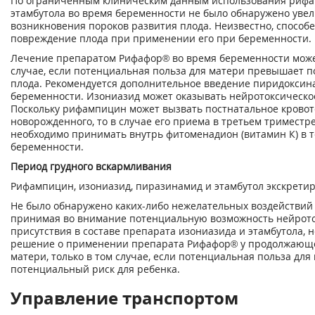
По ограниченным клиническим данным использования рифа
этамбутола во время беременности не было обнаружено уве
возникновения пороков развития плода. Неизвестно, способ
повреждение плода при применении его при беременности.
Лечение препаратом Рифафор® во время беременности може
случае, если потенциальная польза для матери превышает 
плода. Рекомендуется дополнительное введение пиридоксин
беременности. Изониазид может оказывать нейротоксическое
Поскольку рифампицин может вызвать постнатальное кровот
новорожденного, то в случае его приема в третьем тримест
необходимо принимать внутрь фитоменадион (витамин К) в 
беременности.
Период грудного вскармливания
Рифампицин, изониазид, пиразинамид и этамбутол экскретир
Не было обнаружено каких-либо нежелательных воздействий н
принимая во внимание потенциальную возможность нейроток
присутствия в составе препарата изониазида и этамбутола,
решение о применении препарата Рифафор® у продолжающ
матери, только в том случае, если потенциальная польза дл
потенциальный риск для ребенка.
Управление транспортом