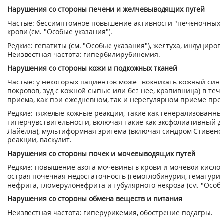
Нарушения со стороны печени и желчевыводящих путей
Частые: бессимптомное повышение активности "печеночных
крови (см. "Особые указания").
Редкие: гепатиты (см. "Особые указания"), желтуха, индуцир
Неизвестная частота: гипербилирубинемия.
Нарушения со стороны кожи и подкожных тканей
Частые: у некоторых пациентов может возникать кожный си
покровов, зуд с кожной сыпью или без нее, крапивница) в те
приема, как при ежедневном, так и нерегулярном приеме пр
Редкие: тяжелые кожные реакции, такие как генерализованн
гиперчувствительности, включая такие как эксфолиативный 
Лайелла), мультиформная эритема (включая синдром Стивен
реакции, васкулит.
Нарушения со стороны почек и мочевыводящих путей
Редкие: повышение азота мочевины в крови и мочевой кисло
острая почечная недостаточность (гемоглобинурия, гематури
нефрита, гломерулонефрита и тубулярного некроза (см. "Особ
Нарушения со стороны обмена веществ и питания
Неизвестная частота: гиперурикемия, обострение подагры.