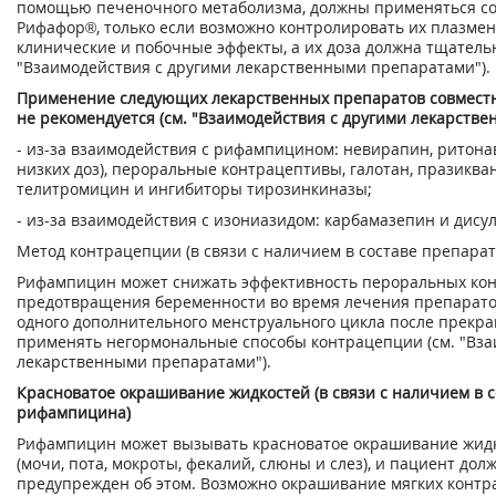
помощью печеночного метаболизма, должны применяться со
Рифафор®, только если возможно контролировать их плазме
клинические и побочные эффекты, а их доза должна тщательн
"Взаимодействия с другими лекарственными препаратами").
Применение следующих лекарственных препаратов совмест
не рекомендуется (см. "Взаимодействия с другими лекарств
- из-за взаимодействия с рифампицином: невирапин, ритон
низких доз), пероральные контрацептивы, галотан, празикван
телитромицин и ингибиторы тирозинкиназы;
- из-за взаимодействия с изониазидом: карбамазепин и дису
Метод контрацепции (в связи с наличием в составе препара
Рифампицин может снижать эффективность пероральных кон
предотвращения беременности во время лечения препарато
одного дополнительного менструального цикла после прекр
применять негормональные способы контрацепции (см. "Вза
лекарственными препаратами").
Красноватое окрашивание жидкостей (в связи с наличием в 
рифампицина)
Рифампицин может вызывать красноватое окрашивание жидк
(мочи, пота, мокроты, фекалий, слюны и слез), и пациент дол
предупрежден об этом. Возможно окрашивание мягких контра