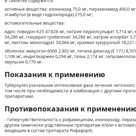
В таблетке содержится:
активные вещества: изониазид 75,0 мг, пиразинамид 400,0 мг
этамбутол (в виде гидрохлорида) 275,0 мг;
вспомогательные вещества:
ядро: повидон-К25 47,828 мг, натрия лаурилсульфат 5,714 мг,
34,286 мг, глицерил трибегенат 34,286 мг, натрия аскорбат 5,7
мг, лактозы моногидрат 54,664 мг, крахмал кукурузный 18,221 
оболочка: макрогол-6000 2,902 мг, титана диоксид (Е 171) 8,70
1,106 мг, индигокармин 0,294 мг, тальк 2,174 мг, гипромеллоз
эмульсия 0,170 мг.
Показания к применению
Туберкулез (начальная интенсивная фаза лечения легочного 
том числе при необходимости в комбинации с другими прот
препаратами.
Противопоказания к применени
- Гиперчувствительность к рифамицинам, изониазиду, пираз
другим химически родственным препаратам и/или к вспомо
входящим в состав препарата Рифафор®;