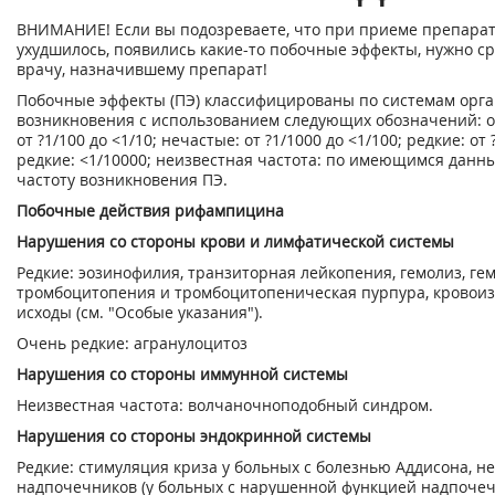
ВНИМАНИЕ! Если вы подозреваете, что при приеме препарат
ухудшилось, появились какие-то побочные эффекты, нужно ср
врачу, назначившему препарат!
Побочные эффекты (ПЭ) классифицированы по системам орга
возникновения с использованием следующих обозначений: оч
от ?1/100 до <1/10; нечастые: от ?1/1000 до <1/100; редкие: от
редкие: <1/10000; неизвестная частота: по имеющимся дан
частоту возникновения ПЭ.
Побочные действия рифампицина
Нарушения со стороны крови и лимфатической системы
Редкие: эозинофилия, транзиторная лейкопения, гемолиз, ге
тромбоцитопения и тромбоцитопеническая пурпура, кровоиз
исходы (см. "Особые указания").
Очень редкие: агранулоцитоз
Нарушения со стороны иммунной системы
Неизвестная частота: волчаночноподобный синдром.
Нарушения со стороны эндокринной системы
Редкие: стимуляция криза у больных с болезнью Аддисона, н
надпочечников (у больных с нарушенной функцией надпочеч