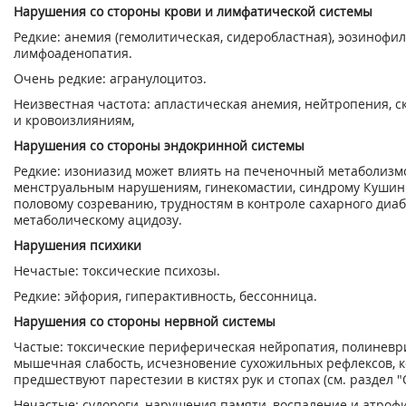
Нарушения со стороны крови и лимфатической системы
Редкие: анемия (гемолитическая, сидеробластная), эозинофи
лимфоаденопатия.
Очень редкие: агранулоцитоз.
Неизвестная частота: апластическая анемия, нейтропения, с
и кровоизлияниям,
Нарушения со стороны эндокринной системы
Редкие: изониазид может влиять на печеночный метаболизмо
менструальным нарушениям, гинекомастии, синдрому Кушин
половому созреванию, трудностям в контроле сахарного диаб
метаболическому ацидозу.
Нарушения психики
Нечастые: токсические психозы.
Редкие: эйфория, гиперактивность, бессонница.
Нарушения со стороны нервной системы
Частые: токсические периферическая нейропатия, полиневр
мышечная слабость, исчезновение сухожильных рефлексов, 
предшествуют парестезии в кистях рук и стопах (см. раздел 
Нечастые: судороги, нарушения памяти, воспаление и атрофи