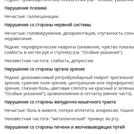
Нарушения психики
Нечастые: галлюцинации.
Нарушения со стороны нервной системы
Нечастые: головокружение, дезориентация, спутанность созна
недомогание.
Редкие: периферические невриты (онемение, чувство покалы
слабость в кистях рук и ступнях) (см. "Особые указания").
Неизвестная частота: слабость, депрессия.
Нарушения со стороны органа зрения
Редкие: дозозависимый ретробульбарный неврит зрительног
зрения, сужение поля зрения, центральная или периферичес
зрение, глазная боль, цветовая слепота на красный и зеленый
"Особые указания"), кровоизлияния в сетчатку (менее часто).
Нарушения со стороны желудочно-кишечного тракта
Нечастые: боль в животе, потеря аппетита, анорексия, тошнот
Неизвестная частота: "металлический" привкус во рту.
Нарушения со стороны печени и желчевыводящих путей