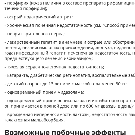
- порфирия (из-за наличия в составе препарата рифампици
течения порфирии);
- острый подагрический артрит;
- хроническая почечная недостаточность (см. "Способ примен
- неврит зрительного нерва;
- лекарственный гепатит в анамнезе и острые или обострен
печени, независимо от их происхождения, желтуха, недавно
года) инфекционный гепатит, печеночная недостаточность,
предшествующего лечения изониазидом;
- тяжелая сердечно-легочная недостаточность;
- катаракта, диабетическая ретинопатия, воспалительные заб
- детский возраст до 13 лет или с массой тела менее 30 кг;
- одновременный прием мидазолама;
- одновременный прием вориконазола и ингибиторов протеаз
он принимается в полной дозе или по 600 мг дважды в день);
- врожденная непереносимость лактозы, недостаточность лак
галактозная мальабсорбция.
Возможные побочные эффекты