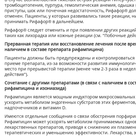
тромбоцитопения, пурпура, гемолитическая анемия, одышка
приступы, шок или почечная недостаточность, Рифафор® до
отменен. Пациенты, у которых развивались такие реакции, н
принимать Рифафор® в дальнейшем.
Рифафор® следует отменить и при появлении других реакций
таких как лихорадка или кожные реакции (см. "Побочные дейс
Прерванная терапия или восстановление лечения после врем
наличием в составе препарата рифампицина)
Пациенты должны быть предупреждены и контролироваться 
приеме препарата, из-за возможности развития иммунологи
место при прерывистой терапии (менее чем 2-3 раза в недел
действия").
Сочетание с другими препаратами (в связи с наличием в сос
рифампицина и изониазида)
Рифампицин является мощным индуктором микросомальных 
ускорить метаболизм эндогенных субстратов этих ферментов
надпочечников и витамин D.
Имеются отдельные сообщения о связи обострения порфири
Рифампицин может ускорять метаболизм принимаемых одно
лекарственных препаратов, приводя к снижению их плазме
терапевтических и уменьшению эффективности. Лекарства,