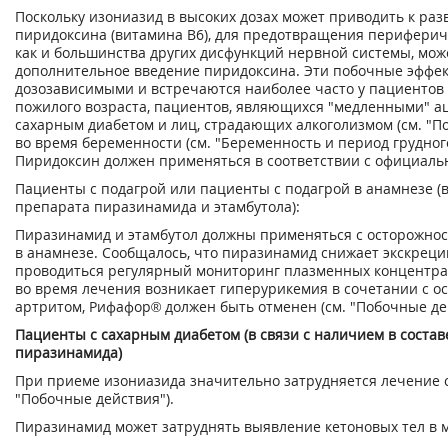
Поскольку изониазид в высоких дозах может приводить к ра
пиридоксина (витамина В
6
), для предотвращения периферич
как и большинства других дисфункций нервной системы, мо
дополнительное введение пиридоксина. Эти побочные эффе
дозозависимыми и встречаются наиболее часто у пациентов
пожилого возраста, пациентов, являющихся "медленными" ац
сахарным диабетом и лиц, страдающих алкоголизмом (см. "По
во время беременности (см. "Беременность и период грудног
Пиридоксин должен применяться в соответствии с официал
Пациенты с подагрой или пациенты с подагрой в анамнезе (в
препарата пиразинамида и этамбутола):
Пиразинамид и этамбутол должны применяться с осторожнос
в анамнезе. Сообщалось, что пиразинамид снижает экскреци
проводиться регулярный мониторинг плазменных концентра
во время лечения возникает гиперурикемия в сочетании с 
артритом, Рифафор® должен быть отменен (см. "Побочные де
Пациенты с сахарным диабетом (в связи с наличием в соста
пиразинамида)
При приеме изониазида значительно затрудняется лечение с
"Побочные действия").
Пиразинамид может затруднять выявление кетоновых тел в 