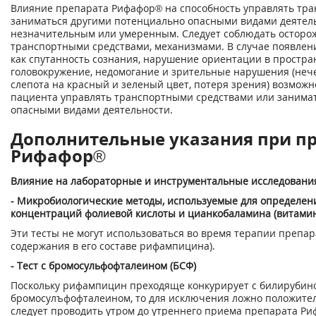
Влияние препарата Рифафор® на способность управлять тр
заниматься другими потенциально опасными видами деятель
незначительным или умеренным. Следует соблюдать осторо
транспортными средствами, механизмами. В случае появлени
как спутанность сознания, нарушение ориентации в простра
головокружение, недомогание и зрительные нарушения (нече
слепота на красный и зеленый цвет, потеря зрения) возмож
пациента управлять транспортными средствами или занима
опасными видами деятельности.
Дополнительные указания при п
Рифафор®
Влияние на лабораторные и инструментальные исследовани
- Микробиологические методы, используемые для определе
концентраций фолиевой кислоты и цианкобаламина (витами
Эти тесты не могут использоваться во время терапии препа
содержания в его составе рифампицина).
- Тест с бромосульфофталеином (БСФ)
Поскольку рифампицин преходяще конкурирует с билирубин
бромосулъфофталеином, то для исключения ложно положител
следует проводить утром до утреннего приема препарата Ри