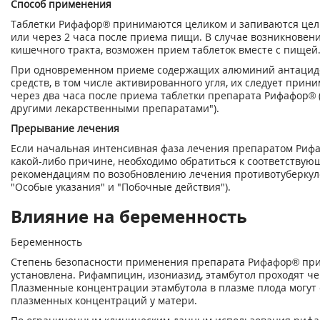
Способ применения
Таблетки Рифафор® принимаются целиком и запиваются целы
или через 2 часа после приема пищи. В случае возникновен
кишечного тракта, возможен прием таблеток вместе с пищей
При одновременном приеме содержащих алюминий антацид
средств, в том числе активированного угля, их следует прини
через два часа после приема таблетки препарата Рифафор® (
другими лекарственными препаратами").
Прерывание лечения
Если начальная интенсивная фаза лечения препаратом Риф
какой-либо причине, необходимо обратиться к соответств
рекомендациям по возобновлению лечения противотуберкул
"Особые указания" и "Побочные действия").
Влияние на беременность
Беременность
Степень безопасности применения препарата Рифафор® при
установлена. Рифампицин, изониазид, этамбутол проходят ч
Плазменные концентрации этамбутола в плазме плода могут с
плазменных концентраций у матери.