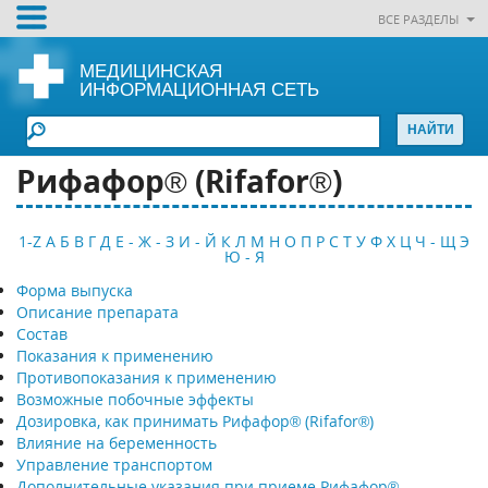
ВСЕ РАЗДЕЛЫ
МЕДИЦИНСКАЯ
ИНФОРМАЦИОННАЯ СЕТЬ
Рифафор® (Rifafor®)
1-Z
А
Б
В
Г
Д
Е - Ж - З
И - Й
К
Л
М
Н
О
П
Р
С
Т
У
Ф
Х
Ц
Ч - Щ
Э
Ю - Я
Форма выпуска
Описание препарата
Состав
Показания к применению
Противопоказания к применению
Возможные побочные эффекты
Дозировка, как принимать Рифафор® (Rifafor®)
Влияние на беременность
Управление транспортом
Дополнительные указания при приеме Рифафор®