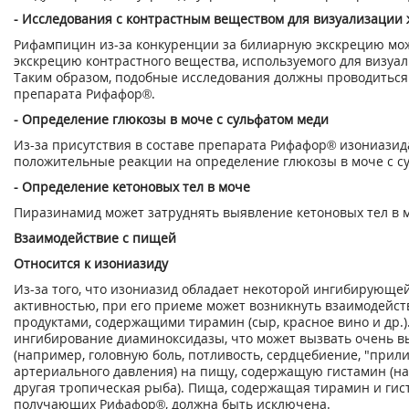
- Исследования с контрастным веществом для визуализации
Рифампицин из-за конкуренции за билиарную экскрецию мо
экскрецию контрастного вещества, используемого для визуа
Таким образом, подобные исследования должны проводиться
препарата Рифафор®.
- Определение глюкозы в моче с сульфатом меди
Из-за присутствия в составе препарата Рифафор® изониазид
положительные реакции на определение глюкозы в моче с с
- Определение кетоновых тел в моче
Пиразинамид может затруднять выявление кетоновых тел в 
Взаимодействие с пищей
Относится к изониазиду
Из-за того, что изониазид обладает некоторой ингибирующе
активностью, при его приеме может возникнуть взаимодейс
продуктами, содержащими тирамин (сыр, красное вино и др.)
ингибирование диаминоксидазы, что может вызвать очень 
(например, головную боль, потливость, сердцебиение, "при
артериального давления) на пищу, содержащую гистамин (на
другая тропическая рыба). Пища, содержащая тирамин и гис
получающих Рифафор®, должна быть исключена.