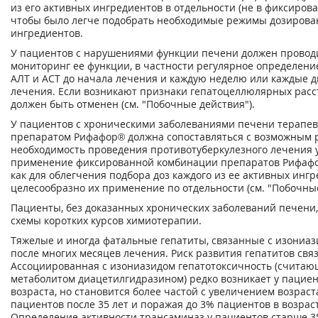
из его активных ингредиентов в отдельности (не в фиксирова
чтобы было легче подобрать необходимые режимы дозирован
ингредиентов.
У пациентов с нарушениями функции печени должен провод
мониторинг ее функции, в частности регулярное определени
АЛТ и ACT до начала лечения и каждую неделю или каждые д
лечения. Если возникают признаки гепатоцеллюлярных расс
должен быть отменен (см. "Побочные действия").
У пациентов с хроническими заболеваниями печени терапев
препаратом Рифафор® должна сопоставляться с возможным р
необходимость проведения противотуберкулезного лечения у
применение фиксированной комбинации препаратов Рифафор
как для облегчения подбора доз каждого из ее активных инг
целесообразно их применение по отдельности (см. "Побочные
Пациенты, без доказанных хронических заболеваний печени
схемы коротких курсов химиотерапии.
Тяжелые и иногда фатальные гепатиты, связанные с изониаз
после многих месяцев лечения. Риск развития гепатитов связ
Ассоциированная с изониазидом гепатотоксичность (считающ
метаболитом диацетилгидразином) редко возникает у пациен
возраста, но становится более частой с увеличением возраст
пациентов после 35 лет и поражая до 3% пациентов в возраст
Определение активности трансаминаз у пациентов старше 35