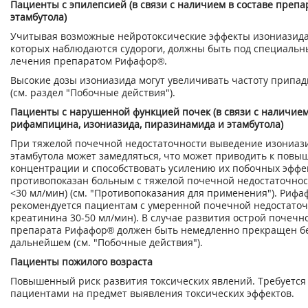
Пациенты с эпилепсией (в связи с наличием в составе препа
этамбутола)
Учитывая возможные нейротоксические эффекты изониазида 
которых наблюдаются судороги, должны быть под специаль
лечения препаратом Рифафор®.
Высокие дозы изониазида могут увеличивать частоту припад
(см. раздел "Побочные действия").
Пациенты с нарушенной функцией почек (в связи с наличием
рифампицина, изониазида, пиразинамида и этамбутола)
При тяжелой почечной недостаточности выведение изониаз
этамбутола может замедляться, что может приводить к пов
концентрации и способствовать усилению их побочных эффе
противопоказан больным с тяжелой почечной недостаточнос
<30 мл/мин) (см. "Противопоказания для применения"). Рифа
рекомендуется пациентам с умеренной почечной недостаточ
креатинина 30-50 мл/мин). В случае развития острой почеч
препарата Рифафор® должен быть немедленно прекращен бе
дальнейшем (см. "Побочные действия").
Пациенты пожилого возраста
Повышенный риск развития токсических явлений. Требуется
пациентами на предмет выявления токсических эффектов.