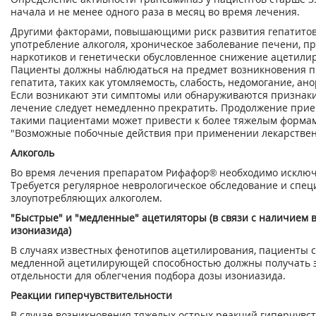
начала и не менее одного раза в месяц во время лечения.
Другими факторами, повышающими риск развития гепатитов
употребление алкоголя, хроническое заболевание печени, 
наркотиков и генетически обусловленное снижение ацетил
Пациенты должны наблюдаться на предмет возникновения 
гепатита, таких как утомляемость, слабость, недомогание, ано
Если возникают эти симптомы или обнаруживаются признак
лечение следует немедленно прекратить. Продолжение при
такими пациентами может привести к более тяжелым формам
"Возможные побочные действия при применении лекарствен
Алкоголь
Во время лечения препаратом Рифафор® необходимо исключ
Требуется регулярное неврологическое обследование и спец
злоупотребляющих алкоголем.
"Быстрые" и "медленные" ацетиляторы (в связи с наличием 
изониазида)
В случаях известных фенотипов ацетилирования, пациенты с
медленной ацетилирующей способностью должны получать э
отдельности для облегчения подбора дозы изониазида.
Реакции гиперчувствительности
В случае возникновения тяжелых острых реакций гиперчувств