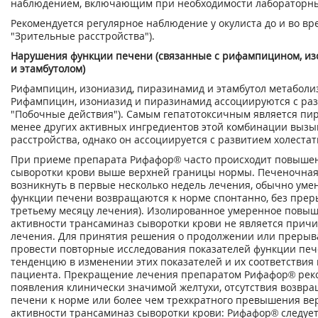
наблюдением, включающим при необходимости лабораторны
Рекомендуется регулярное наблюдение у окулиста до и во вр
"Зрительные расстройства").
Нарушения функции печени (связанные с рифампицином, и
и этамбутолом)
Рифампицин, изониазид, пиразинамид и этамбутол метаболи
Рифампицин, изониазид и пиразинамид ассоциируются с разв
"Побочные действия"). Самым гепатотоксичным является п
менее других активных ингредиентов этой комбинации выз
расстройства, однако он ассоциируется с развитием холестат
При приеме препарата Рифафор® часто происходит повышен
сыворотки крови выше верхней границы нормы. Печеночная
возникнуть в первые несколько недель лечения, обычно уме
функции печени возвращаются к норме спонтанно, без прер
третьему месяцу лечения). Изолированное умеренное повы
активности трансаминаз сыворотки крови не является прич
лечения. Для принятия решения о продолжении или прерыв
провести повторные исследования показателей функции печ
тенденцию в изменении этих показателей и их соответствия
пациента. Прекращение лечения препаратом Рифафор® реко
появления клинически значимой желтухи, отсутствия возвр
печени к норме или более чем трехкратного превышения в
активности трансаминаз сыворотки крови: Рифафор® следуе