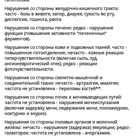
Нарушения со стороны желудочно-кишечного тракта:
часто - боль в животе, запор, диарея, сухость во рту,
диспепсия, тошнота, рвота
Нарушения со стороны печени: редко - нарушение
функции (повышение активности "печеночных"
ферментов).
Нарушения со стороны кожи и подкожных тканей: часто -
повышенное потоотделение; нечасто - кожные реакции
гиперчувствительности (включая сыпь, зуд,
ангионевротический отек); редко - реакции
фоточувствительности.
Нарушения со стороны скелетно-мышечной и
соединительной ткани: нечасто - артралгия, миалгия;
частота не установлена - переломы костей**.
Нарушения со стороны почек и мочевыводящих путей:
частота не установлена - нарушения мочеиспускания
(включая задержку мочи, недержание мочи, поллакиурию,
ноктурию и энурез).
Нарушения со стороны половых органов и молочной
железы: нечасто - нарушение (задержка) эякуляции; редко -
галакторея; частота не установлена - аноргазмия,