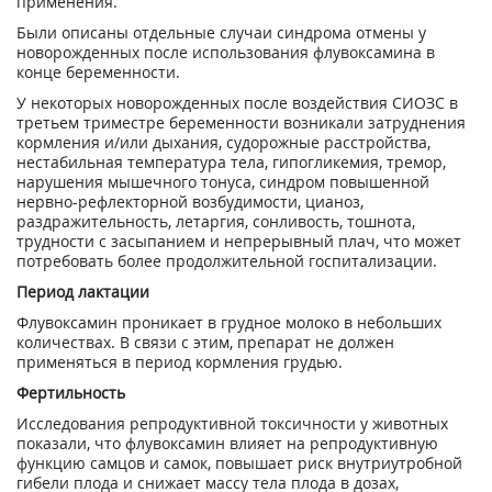
применения.
Были описаны отдельные случаи синдрома отмены у
новорожденных после использования флувоксамина в
конце беременности.
У некоторых новорожденных после воздействия СИОЗС в
третьем триместре беременности возникали затруднения
кормления и/или дыхания, судорожные расстройства,
нестабильная температура тела, гипогликемия, тремор,
нарушения мышечного тонуса, синдром повышенной
нервно-рефлекторной возбудимости, цианоз,
раздражительность, летаргия, сонливость, тошнота,
трудности с засыпанием и непрерывный плач, что может
потребовать более продолжительной госпитализации.
Период лактации
Флувоксамин проникает в грудное молоко в небольших
количествах. В связи с этим, препарат не должен
применяться в период кормления грудью.
Фертильность
Исследования репродуктивной токсичности у животных
показали, что флувоксамин влияет на репродуктивную
функцию самцов и самок, повышает риск внутриутробной
гибели плода и снижает массу тела плода в дозах,