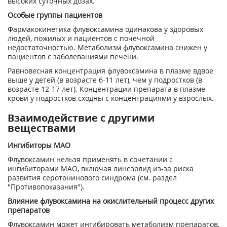
высоких суточных дозах.
Особые группы пациентов
Фармакокинетика флувоксамина одинакова у здоровых
людей, пожилых и пациентов с почечной
недостаточностью. Метаболизм флувоксамина снижен у
пациентов с заболеваниями печени.
Равновесная концентрация флувоксамина в плазме вдвое
выше у детей (в возрасте 6-11 лет), чем у подростков (в
возрасте 12-17 лет). Концентрации препарата в плазме
крови у подростков сходны с концентрациями у взрослых.
Взаимодействие с другими
веществами
Ингибиторы МАО
Флувоксамин нельзя применять в сочетании с
ингибиторами МАО, включая линезолид из-за риска
развития серотонинового синдрома (см. раздел
"Противопоказания").
Влияние флувоксамина на окислительный процесс других
препаратов
Флувоксамин может ингибировать метаболизм препаратов,