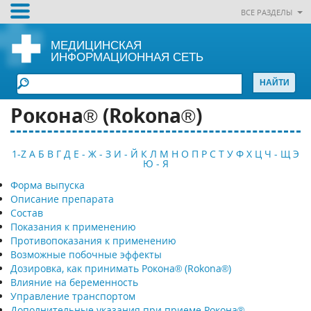
ВСЕ РАЗДЕЛЫ
МЕДИЦИНСКАЯ
ИНФОРМАЦИОННАЯ СЕТЬ
Рокона® (Rokona®)
1-Z
А
Б
В
Г
Д
Е - Ж - З
И - Й
К
Л
М
Н
О
П
Р
С
Т
У
Ф
Х
Ц
Ч - Щ
Э
Ю - Я
Форма выпуска
Описание препарата
Состав
Показания к применению
Противопоказания к применению
Возможные побочные эффекты
Дозировка, как принимать Рокона® (Rokona®)
Влияние на беременность
Управление транспортом
Дополнительные указания при приеме Рокона®