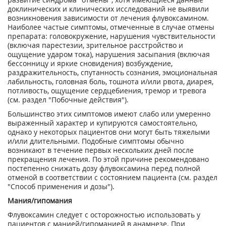
доклинических и клинических исследований не выявили
возникновения зависимости от лечения флувоксамином.
Наиболее частые симптомы, отмеченные в случае отмены
препарата: головокружение, нарушения чувствительности
(включая парестезии, зрительное расстройство и
ощущение ударом тока), нарушения засыпания (включая
бессонницу и яркие сновидения) возбуждение,
раздражительность, спутанность сознания, эмоциональная
лабильность, головная боль, тошнота и/или рвота, диарея,
потливость, ощущение сердцебиения, тремор и тревога
(см. раздел "Побочные действия").
Большинство этих симптомов имеют слабо или умеренно
выраженный характер и купируются самостоятельно,
однако у некоторых пациентов они могут быть тяжелыми
и/или длительными. Подобные симптомы обычно
возникают в течение первых нескольких дней после
прекращения лечения. По этой причине рекомендовано
постепенно снижать дозу флувоксамина перед полной
отменой в соответствии с состоянием пациента (см. раздел
"Способ применения и дозы").
Мания/гипомания
Флувоксамин следует с осторожностью использовать у
пациентов с манией/гипоманией в анамнезе. При