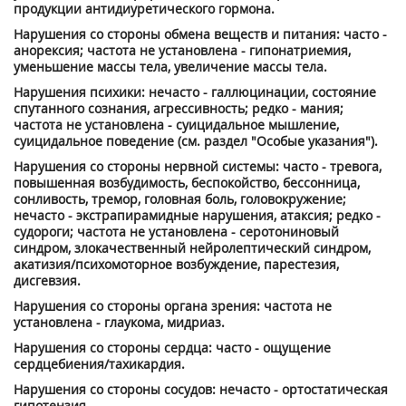
продукции антидиуретического гормона.
Нарушения со стороны обмена веществ и питания: часто -
анорексия; частота не установлена - гипонатриемия,
уменьшение массы тела, увеличение массы тела.
Нарушения психики: нечасто - галлюцинации, состояние
спутанного сознания, агрессивность; редко - мания;
частота не установлена - суицидальное мышление,
суицидальное поведение (см. раздел "Особые указания").
Нарушения со стороны нервной системы: часто - тревога,
повышенная возбудимость, беспокойство, бессонница,
сонливость, тремор, головная боль, головокружение;
нечасто - экстрапирамидные нарушения, атаксия; редко -
судороги; частота не установлена - серотониновый
синдром, злокачественный нейролептический синдром,
акатизия/психомоторное возбуждение, парестезия,
дисгевзия.
Нарушения со стороны органа зрения: частота не
установлена - глаукома, мидриаз.
Нарушения со стороны сердца: часто - ощущение
сердцебиения/тахикардия.
Нарушения со стороны сосудов: нечасто - ортостатическая
гипотензия.