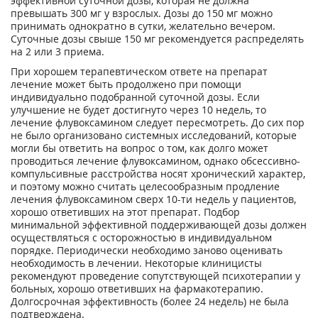
эффективной суточной дозы, которая не должна
превышать 300 мг у взрослых. Дозы до 150 мг можно
принимать однократно в сутки, желательно вечером.
Суточные дозы свыше 150 мг рекомендуется распределять
на 2 или 3 приема.
При хорошем терапевтическом ответе на препарат
лечение может быть продолжено при помощи
индивидуально подобранной суточной дозы. Если
улучшение не будет достигнуто через 10 недель, то
лечение флувоксамином следует пересмотреть. До сих пор
не было организовано системных исследований, которые
могли бы ответить на вопрос о том, как долго может
проводиться лечение флувоксамином, однако обсессивно-
компульсивные расстройства носят хронический характер,
и поэтому можно считать целесообразным продление
лечения флувоксамином сверх 10-ти недель у пациентов,
хорошо ответивших на этот препарат. Подбор
минимальной эффективной поддерживающей дозы должен
осуществляться с осторожностью в индивидуальном
порядке. Периодически необходимо заново оценивать
необходимость в лечении. Некоторые клиницисты
рекомендуют проведение сопутствующей психотерапии у
больных, хорошо ответивших на фармакотерапию.
Долгосрочная эффективность (более 24 недель) не была
подтверждена.