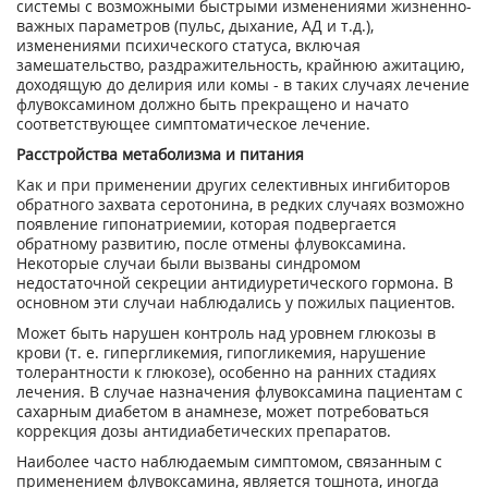
системы с возможными быстрыми изменениями жизненно-
важных параметров (пульс, дыхание, АД и т.д.),
изменениями психического статуса, включая
замешательство, раздражительность, крайнюю ажитацию,
доходящую до делирия или комы - в таких случаях лечение
флувоксамином должно быть прекращено и начато
соответствующее симптоматическое лечение.
Расстройства метаболизма и питания
Как и при применении других селективных ингибиторов
обратного захвата серотонина, в редких случаях возможно
появление гипонатриемии, которая подвергается
обратному развитию, после отмены флувоксамина.
Некоторые случаи были вызваны синдромом
недостаточной секреции антидиуретического гормона. В
основном эти случаи наблюдались у пожилых пациентов.
Может быть нарушен контроль над уровнем глюкозы в
крови (т. е. гипергликемия, гипогликемия, нарушение
толерантности к глюкозе), особенно на ранних стадиях
лечения. В случае назначения флувоксамина пациентам с
сахарным диабетом в анамнезе, может потребоваться
коррекция дозы антидиабетических препаратов.
Наиболее часто наблюдаемым симптомом, связанным с
применением флувоксамина, является тошнота, иногда