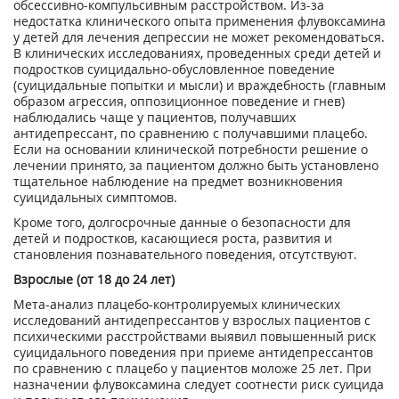
обсессивно-компульсивным расстройством. Из-за
недостатка клинического опыта применения флувоксамина
у детей для лечения депрессии не может рекомендоваться.
В клинических исследованиях, проведенных среди детей и
подростков суицидально-обусловленное поведение
(суицидальные попытки и мысли) и враждебность (главным
образом агрессия, оппозиционное поведение и гнев)
наблюдались чаще у пациентов, получавших
антидепрессант, по сравнению с получавшими плацебо.
Если на основании клинической потребности решение о
лечении принято, за пациентом должно быть установлено
тщательное наблюдение на предмет возникновения
суицидальных симптомов.
Кроме того, долгосрочные данные о безопасности для
детей и подростков, касающиеся роста, развития и
становления познавательного поведения, отсутствуют.
Взрослые (от 18 до 24 лет)
Мета-анализ плацебо-контролируемых клинических
исследований антидепрессантов у взрослых пациентов с
психическими расстройствами выявил повышенный риск
суицидального поведения при приеме антидепрессантов
по сравнению с плацебо у пациентов моложе 25 лет. При
назначении флувоксамина следует соотнести риск суицида