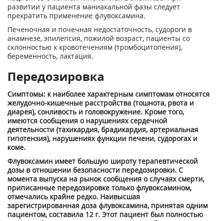
развитии у пациента маниакальной фазы следует
прекратить применение флувоксамина.
Печеночная и почечная недостаточность, судороги в
анамнезе, эпилепсия, пожилой возраст, пациенты со
склонностью к кровотечениям (тромбоцитопения),
беременность, лактация.
Передозировка
Симптомы: к наиболее характерным симптомам относятся
желудочно-кишечные расстройства (тошнота, рвота и
диарея), сонливость и головокружение. Кроме того,
имеются сообщения о нарушениях сердечной
деятельности (тахикардия, брадикардия, артериальная
гипотензия), нарушениях функции печени, судорогах и
коме.
Флувоксамин имеет большую широту терапевтической
дозы в отношении безопасности передозировки. С
момента выпуска на рынок сообщения о случаях смерти,
приписанные передозировке только флувоксамином,
отмечались крайне редко. Наивысшая
зарегистрированная доза флувоксамина, принятая одним
пациентом, составила 12 г. Этот пациент был полностью