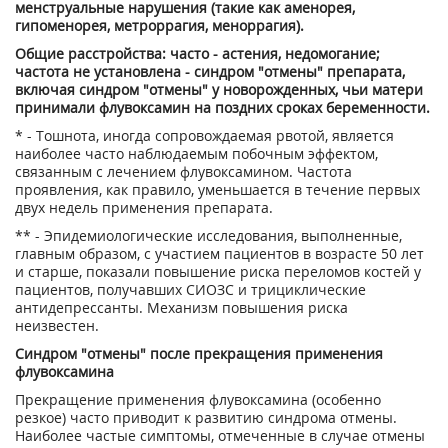
менструальные нарушения (такие как аменорея,
гипоменорея, метроррагия, меноррагия).
Общие расстройства: часто - астения, недомогание;
частота не установлена - синдром "отмены" препарата,
включая синдром "отмены" у новорожденных, чьи матери
принимали флувоксамин на поздних сроках беременности.
* - Тошнота, иногда сопровождаемая рвотой, является
наиболее часто наблюдаемым побочным эффектом,
связанным с лечением флувоксамином. Частота
проявления, как правило, уменьшается в течение первых
двух недель применения препарата.
** - Эпидемиологические исследования, выполненные,
главным образом, с участием пациентов в возрасте 50 лет
и старше, показали повышение риска переломов костей у
пациентов, получавших СИОЗС и трициклические
антидепрессанты. Механизм повышения риска
неизвестен.
Синдром "отмены" после прекращения применения
флувоксамина
Прекращение применения флувоксамина (особенно
резкое) часто приводит к развитию синдрома отмены.
Наиболее частые симптомы, отмеченные в случае отмены