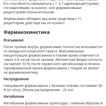
Его способность связываться с ?- и ?-адренорецепторами,
гистаминовыми, м-холино- или дофаминовыми
рецепторами незначительная.
Флувоксамин обладает высоким сродством к ?
1
-
рецепторам, действуя как их агонист.
Фармакокинетика
Всасывание
После приёма внутрь флувоксамин полностью всасывается
из желудочно-кишечного тракта. Максимальные
концентрации флувоксамина в плазме крови отмечаются
через 3-8 часов после приема. Абсолютная биодоступность
составляет 53 % после первичного метаболизма в печени.
Одновременный прием флувоксамина с пищей не влияет
на фармакокинетику.
Распределение
Связывание флувоксамина с белками плазмы составляет 80
% (in vitro). Объем распределения - 25 л/кг.
Метаболизм
Метаболизм флувоксамина происходит, главным образом, в