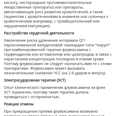
кислоту, нестероидные противовоспалительные
лекарственные препараты) или препараты,
увеличивающие риск развития кровотечений, а также
пациентам с кровотечениями в анамнезе или склонных к
кровотечениям (например, с тромбоцитопенией или
нарушением коагуляции).
Расстройства сердечной деятельности
Увеличение риска удлинения интервала QT/
пароксизмальной желудочковой тахикардии типа "пируэт"
при комбинированной терапии флувоксамина с
терфенадином или астемизолом или цизапридом, в связи с
нарастанием концентрации последних в плазме крови.
Поэтому флувоксамин не следует назначать вместе с этими
препаратами. Флувоксамин может вызывать
незначительное снижение ЧСС (на 2-6 ударов в минуту).
Электросудорожная терапия (ЭСТ)
Опыт клинического применения флувоксамина на фоне
ЭСТ ограничен, поэтому такая терапия должна
проводиться с осторожностью.
Реакции отмены
При прекращении приема флувоксамина возможно
развитие синдрома "отмены", хотя имеющиеся данные