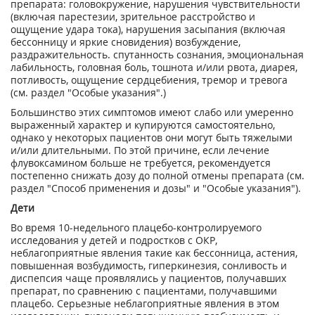
препарата: головокружение, нарушения чувствительности
(включая парестезии, зрительное расстройство и
ощущение удара тока), нарушения засыпания (включая
бессонницу и яркие сновидения) возбуждение,
раздражительность. спутанность сознания, эмоциональная
лабильность, головная боль, тошнота и/или рвота, диарея,
потливость, ощущение сердцебиения, тремор и тревога
(см. раздел "Особые указания".)
Большинство этих симптомов имеют слабо или умеренно
выраженный характер и купируются самостоятельно,
однако у некоторых пациентов они могут быть тяжелыми
и/или длительными. По этой причине, если лечение
флувоксамином больше не требуется, рекомендуется
постепенно снижать дозу до полной отмены препарата (см.
раздел "Способ применения и дозы" и "Особые указания").
Дети
Во время 10-недельного плацебо-контролируемого
исследования у детей и подростков с ОКР,
неблагоприятные явления такие как бессонница, астения,
повышенная возбудимость, гиперкинезия, сонливость и
диспепсия чаще проявлялись у пациентов, получавших
препарат, по сравнению с пациентами, получавшими
плацебо. Серьезные неблагоприятные явления в этом