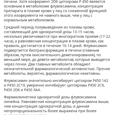
печени. Хотя изофермент 2D6 цитохрома Р 450 является
основным в метаболизме флувоксамина, концентрация
препарата в плазме крови у лиц со сниженной функцией
этого изофермента не намного выше, чем у лиц с
нормальным метаболизмом.
Средний период полувыведения из плазмы крови,
составляющий для однократной дозы 13-15 часов,
несколько увеличивается при многократном приёме (17-22
часа), а равновесная концентрация в плазме крови, как
правило, достигается в течение 10-14 дней. Флувоксамин
подвергается биотрансформации в печени (главным
образом, путем окислительного деметилирования), по
меньшей мере, до девяти метаболитов, которые выводятся
через почки. Два главных метаболита обладают
незначительной фармакологической активностью. Прочие
метаболиты, вероятно, фармакологически неактивны.
Флувоксамин значительно ингибирует цитохром Р450 1А2
и Р450 2С19, умеренно ингибирует цитохромы Р450 2С9,
Р450 2D6 и Р450 ЗА4.
Фармакокинетика однократной дозы флувоксамина
линейна. Равновесная концентрация флувоксамина выше,
чем концентрация однократной дозы, и данная
непропорциональность более выражена при более