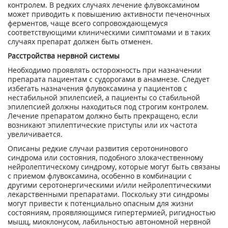
контролем. В редких случаях лечение флувоксамином
может приводить к повышению активности печеночных
ферментов, чаще всего сопровождающемуся
соответствующими клиническими симптомами и в таких
случаях препарат должен быть отменен.
Расстройства нервной системы
Необходимо проявлять осторожность при назначении
препарата пациентам с судорогами в анамнезе. Следует
избегать назначения флувоксамина у пациентов с
нестабильной эпилепсией, а пациенты со стабильной
эпилепсией должны находиться под строгим контролем.
Лечение препаратом должно быть прекращено, если
возникают эпилептические приступы или их частота
увеличивается.
Описаны редкие случаи развития серотонинового
синдрома или состояния, подобного злокачественному
нейролептическому синдрому, которые могут быть связаны
с приемом флувоксамина, особенно в комбинации с
другими серотонергическими и/или нейролептическими
лекарственными препаратами. Поскольку эти синдромы
могут привести к потенциально опасным для жизни
состояниям, проявляющимся гипертермией, ригидностью
мышц, миоклонусом, лабильностью автономной нервной