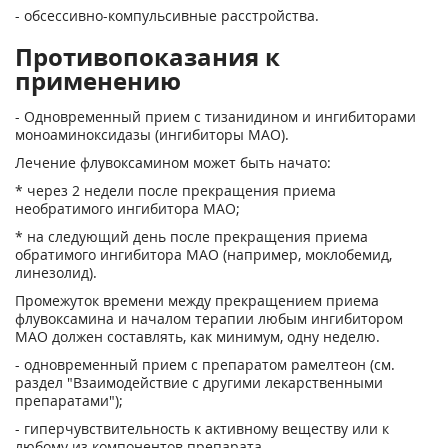
- обсессивно-компульсивные расстройства.
Противопоказания к
применению
- Одновременный прием с тизанидином и ингибиторами
моноаминоксидазы (ингибиторы МАО).
Лечение флувоксамином может быть начато:
* через 2 недели после прекращения приема
необратимого ингибитора МАО;
* на следующий день после прекращения приема
обратимого ингибитора МАО (например, моклобемид,
линезолид).
Промежуток времени между прекращением приема
флувоксамина и началом терапии любым ингибитором
МАО должен составлять, как минимум, одну неделю.
- одновременный прием с препаратом рамелтеон (см.
раздел "Взаимодействие с другими лекарственными
препаратами");
- гиперчувствительность к активному веществу или к
любому из компонентов препарата.