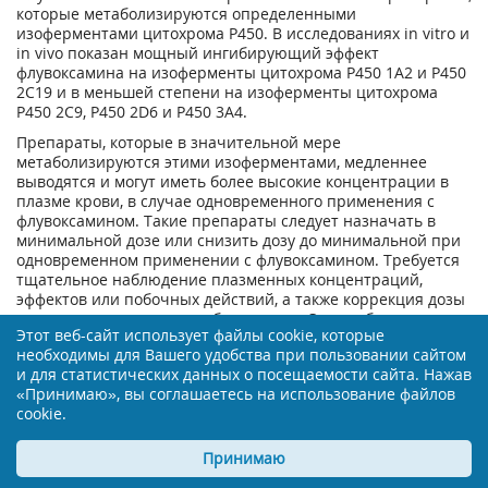
которые метаболизируются определенными
изоферментами цитохрома Р450. В исследованиях in vitro и
in vivo показан мощный ингибирующий эффект
флувоксамина на изоферменты цитохрома Р450 1А2 и Р450
2С19 и в меньшей степени на изоферменты цитохрома
Р450 2С9, Р450 2D6 и Р450 3А4.
Препараты, которые в значительной мере
метаболизируются этими изоферментами, медленнее
выводятся и могут иметь более высокие концентрации в
плазме крови, в случае одновременного применения с
флувоксамином. Такие препараты следует назначать в
минимальной дозе или снизить дозу до минимальной при
одновременном применении с флувоксамином. Требуется
тщательное наблюдение плазменных концентраций,
эффектов или побочных действий, а также коррекция дозы
этих препаратов, при необходимости. Это особенно
Этот веб-сайт использует файлы cookie, которые
значимо для препаратов, которые имеют узкий
необходимы для Вашего удобства при пользовании сайтом
терапевтический диапазон.
и для статистических данных о посещаемости сайта. Нажав
Рамелтеон
«Принимаю», вы соглашаетесь на использование файлов
cookie.
При приеме флувоксамина два раза в день по 100 мг в
течение 3 дней перед одновременным применением
рамелтеона в дозе 16 мг, значение AUC (площадь под
Принимаю
кривой "концентрация-время") для рамелтеона