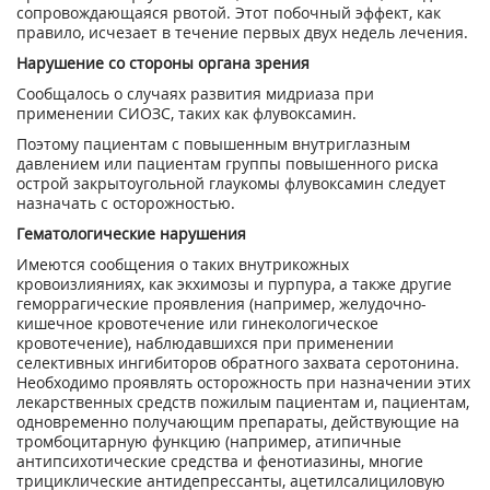
сопровождающаяся рвотой. Этот побочный эффект, как
правило, исчезает в течение первых двух недель лечения.
Нарушение со стороны органа зрения
Сообщалось о случаях развития мидриаза при
применении СИОЗС, таких как флувоксамин.
Поэтому пациентам с повышенным внутриглазным
давлением или пациентам группы повышенного риска
острой закрытоугольной глаукомы флувоксамин следует
назначать с осторожностью.
Гематологические нарушения
Имеются сообщения о таких внутрикожных
кровоизлияниях, как экхимозы и пурпура, а также другие
геморрагические проявления (например, желудочно-
кишечное кровотечение или гинекологическое
кровотечение), наблюдавшихся при применении
селективных ингибиторов обратного захвата серотонина.
Необходимо проявлять осторожность при назначении этих
лекарственных средств пожилым пациентам и, пациентам,
одновременно получающим препараты, действующие на
тромбоцитарную функцию (например, атипичные
антипсихотические средства и фенотиазины, многие
трициклические антидепрессанты, ацетилсалициловую