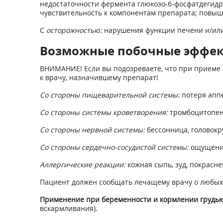
недостаточности фермента глюкозо-6-фосфатдегидро
чувствительность к компонентам препарата; повыше
С
осторожностью:
нарушения функции печени и/или
Возможные побочные эффе
ВНИМАНИЕ! Если вы подозреваете, что при приеме 
к врачу, назначившему препарат!
Со стороны пищеварительной системы:
потеря аппе
Со стороны системы кроветворения:
тромбоцитопени
Со стороны нервной системы:
бессонница, головок
Со стороны сердечно-сосудистой системы:
ощущение
Аллергические реакции:
кожная сыпь, зуд, покрасн
Пациент должен сообщать лечащему врачу о любых
Применение при беременности и кормлении грудь
вскармливания).