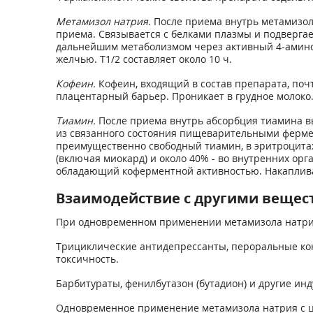
Метамизол натрия.
После приема внутрь метамизол 
приема. Связывается с белками плазмы и подверга
дальнейшим метаболизмом через активный 4-аминоа
желчью. T1/2 составляет около 10 ч.
Кофеин.
Кофеин, входящий в состав препарата, поч
плацентарный барьер. Проникает в грудное молоко.
Тиамин.
После приема внутрь абсорбция тиамина в
из связанного состояния пищеварительными фермен
преимущественно свободный тиамин, в эритроцитах
(включая миокард) и около 40% - во внутренних о
обладающий коферментной активностью. Накапливает
Взаимодействие с другими вещес
При одновременном применении метамизола натрия
Трициклические антидепрессанты, пероральные ко
токсичность.
Барбитураты, фенилбутазон (бутадион) и другие и
Одновременное применение метамизола натрия с ц