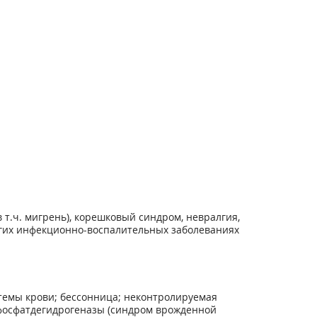
т.ч. мигрень), корешковый синдром, невралгия,
угих инфекционно-воспалительных заболеваниях
темы крови; бессонница; неконтролируемая
фосфатдегидрогеназы (синдром врожденной