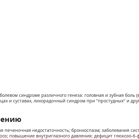
левом синдроме различного генеза: головная и зубная боль (в 
шцах и суставах, лихорадочный синдром при "простудных" и др
нению
ая печеночная недостаточность; бронхоспазм; заболевания сис
роз; повышение внутриглазного давления; дефицит глюкозо-6-