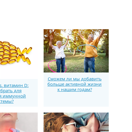
Сможем ли мы добавить
больше активной жизни
s. витамин D:
к нашим годам?
брать для
я иммунной
стемы?