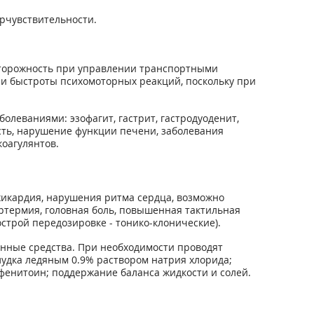
рчувствительности.
торожность при управлении транспортными
и быстроты психомоторных реакций, поскольку при
еваниями: эзофагит, гастрит, гастродуоденит,
сть, нарушение функции печени, заболевания
оагулянтов.
ахикардия, нарушения ритма сердца, возможно
ертермия, головная боль, повышенная тактильная
строй передозировке - тонико-клонические).
енные средства. При необходимости проводят
удка ледяным 0.9% раствором натрия хлорида;
фенитоин; поддержание баланса жидкости и солей.