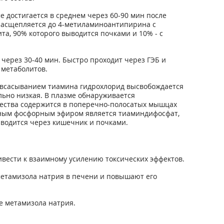
 достигается в среднем через 60-90 мин после
 расщепляется до 4-метиламиноантипирина с
, 90% которого выводится почками и 10% - с
через 30-40 мин. Быстро проходит через ГЭБ и
 метаболитов.
д всасыванием тиамина гидрохлорид высвобождается
ьно низкая. В плазме обнаруживается
чества содержится в поперечно-полосатых мышцах
ивным фосфорным эфиром является тиаминдифосфат,
ыводится через кишечник и почками.
ести к взаимному усилению токсических эффектов.
етамизола натрия в печени и повышают его
е метамизола натрия.