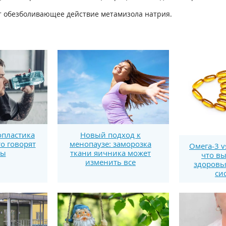
т обезболивающее действие метамизола натрия.
пластика
Новый подход к
то говорят
менопаузе: заморозка
Омега-3 v
ты
ткани яичника может
что вы
изменить все
здоровь
си