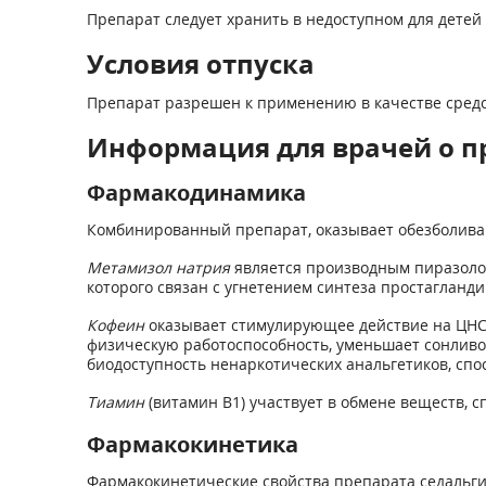
Препарат следует хранить в недоступном для детей 
Условия отпуска
Препарат разрешен к применению в качестве средс
Информация для врачей о п
Фармакодинамика
Комбинированный препарат, оказывает обезболив
Метамизол натрия
является производным пиразол
которого связан с угнетением синтеза простагланд
Кофеин
оказывает стимулирующее действие на ЦНС,
физическую работоспособность, уменьшает сонливо
биодоступность ненаркотических анальгетиков, спо
Тиамин
(витамин В1) участвует в обмене веществ,
Фармакокинетика
Фармакокинетические свойства препарата седальгин