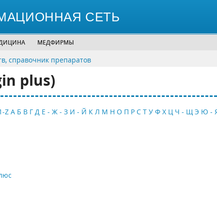
МАЦИОННАЯ СЕТЬ
ЕДИЦИНА
МЕДФИРМЫ
тв, справочник препаратов
in plus)
1-Z
А
Б
В
Г
Д
Е - Ж - З
И - Й
К
Л
М
Н
О
П
Р
С
Т
У
Ф
Х
Ц
Ч - Щ
Э
Ю - 
люс