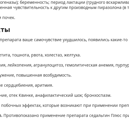
геназы); беременность; период лактации (грудного вскармлива
нная чувствительность к другим производным пиразолона (в т.
 почек.
кты
препарата ваше самочувствие ухудшилось, появились какие-то 
тита, тошнота, рвота, холестаз, желтуха.
я, лейкопения, агранулоцитоз, гемолитическая анемия, пурпур
ружение, повышенная возбудимость.
 сердцебиения, аритмия.
ение, отек Квинке, анафилактический шок; бронхоспазм.
 побочных эффектах, которые возникают при применении преп
ю.
Противопоказано применение препарата седальгин Плюс при 