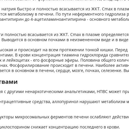
натрия быстро и полностью всасывается из ЖКТ. Cmax в плазме
ется метаболизму в печени. По пути неферментного гидролиза
нтипирин до 4-ацетиламиноантипирина - основного метаболита
ти полностью всасывается из ЖКТ. Cmax в плазме определяется 
 Выводится в основном почками в неизмененном виде и в виде
ысокая и происходит на всем протяжении тонкой кишки. Пере
тами. В крови концентрация тиамина гидрохлорида сравнител
 и лейкоцитах - его фосфорные эфиры. Половина общего коли
рганах. Фосфорилирование происходит в печени. Наиболее акт
ся в основном в печени, сердце, мозге, почках, селезенке. В
твами
 с другими ненаркотическими анальгетиками, НПВС может прив
нтрацептивные средства, аллопуринол нарушают метаболизм м
ндукторы микросомальных ферментов печени ослабляют действи
иклоспорином снижает концентрацию последнего в крови.