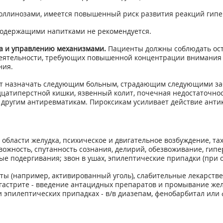
поллинозами, имеется повышенный риск развития реакций гипе
одержащими напитками не рекомендуется.
та и управлению механизмами.
Пациенты должны соблюдать ос
 деятельности, требующих повышенной концентрации внимания 
ния.
т назначать следующим больным, страдающим следующими забол
дцатиперстной кишки, язвенный колит, почечная недостаточно
 другим антиревматикам. Пироксикам усиливает действие антик
в области желудка, психическое и двигательное возбуждение, т
вожность, спутанность сознания, делирий, обезвоживание, гип
е подергивания; звон в ушах, эпилептические припадки (при о
ты (например, активированный уголь), слабительные лекарств
астрите - введение антацидных препаратов и промывание жел
 эпилептических припадках - в/в диазепам, фенобарбитал или 