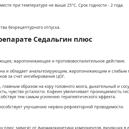
месте при температуре не выше 25°С. Срок годности - 2 года.
тва безрецептурного отпуска.
репарате Седальгин плюс
ающее, жаропонижающее и противовоспалительное действие.
она и обладает анальгезирующим, жаропонижающим и слабым 
инов за счет ингибирования ЦОГ.
 главным образом на кору головного мозга, дыхательный и со
сть, чувство усталости. Кофеин увеличивает проницаемость ги
собствуя тем самым усилению терапевтического эффекта.
 способствует улучшению нервно-рефлекторной проводимости.
 плюс зависят от фармакокинетики компонентов, входящих в ег