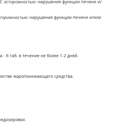
 С
осторожностью:
нарушения функции печени и/
торожностью:
нарушения функции печени и/или
 - 6 таб. в течение не более 1-2 дней.
ачестве жаропонижающего средства.
редозировки.