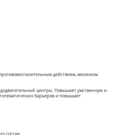
противовоспалительным действием, механизм
судодвигательный центры. Повышает умственную и
стогематических барьеров и повышает
о состав.