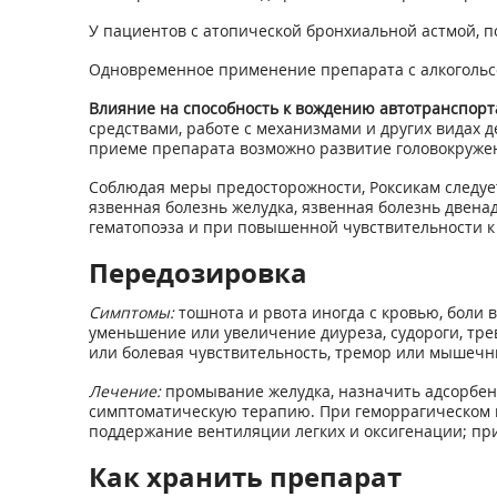
У пациентов с атопической бронхиальной астмой, 
Одновременное применение препарата с алкогольс
Влияние на способность к вождению автотранспор
средствами, работе с механизмами и других видах
приеме препарата возможно развитие головокруже
Соблюдая меры предосторожности, Роксикам следуе
язвенная болезнь желудка, язвенная болезнь двена
гематопоэза и при повышенной чувствительности к
Передозировка
Симптомы:
тошнота и рвота иногда с кровью, боли 
уменьшение или увеличение диуреза, судороги, тре
или болевая чувствительность, тремор или мышечны
Лечение:
промывание желудка, назначить адсорбен
симптоматическую терапию. При геморрагическом г
поддержание вентиляции легких и оксигенации; при
Как хранить препарат