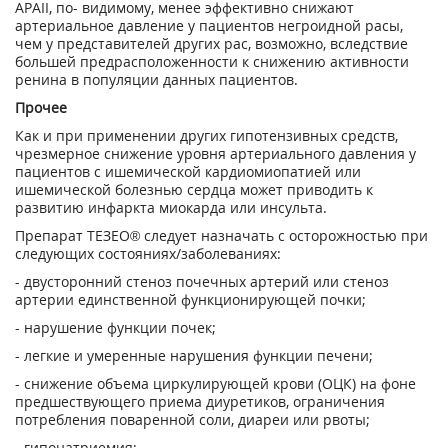
АРАII, по- видимому, менее эффективно снижают
артериальное давление у пациентов негроидной расы,
чем у представителей других рас, возможно, вследствие
большей предрасположенности к снижению активности
ренина в популяции данных пациентов.
Прочее
Как и при применении других гипотензивных средств,
чрезмерное снижение уровня артериального давления у
пациентов с ишемической кардиомиопатией или
ишемической болезнью сердца может приводить к
развитию инфаркта миокарда или инсульта.
Препарат ТЕЗЕО® следует назначать с осторожностью при
следующих состояниях/заболеваниях:
- двусторонний стеноз почечных артерий или стеноз
артерии единственной функционирующей почки;
- нарушение функции почек;
- легкие и умеренные нарушения функции печени;
- снижение объема циркулирующей крови (ОЦК) на фоне
предшествующего приема диуретиков, ограничения
потребления поваренной соли, диареи или рвоты;
- гипонатриемия;