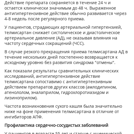
Действие препарата сохраняется в течение 24 ч и
остается клинически значимым до 48 ч. Выраженное
антигипертензивное действие обычно развивается через
4-8 недель после регулярного приема.
У пациентов, страдающих артериальной гипертензией,
телмисартан снижает систолическое и диастолическое
артериальное давление (АД), не оказывая влияния на
частоту сердечных сокращений (ЧСС).
В случае резкого прекращения приема телмисартана АД в
течение нескольких дней постепенно возвращается к
исходному уровню без развития синдрома "отмены".
Как показали результаты сравнительных клинических
исследований, антигипертензивное действие
телмисартана сопоставимо с антигипертензивным
действием препаратов других классов (амлодипином,
атенололом, эналаприлом, гидрохлоротиазидом и
лизиноприлом).
Частота возникновения сухого кашля была значительно
ниже на фоне применения телмисартана в отличие от
ингибиторов АПФ.
Профилактика сердечно-сосудистых заболеваний
У пациентов в возрасте 55 лет и старше с ишемической