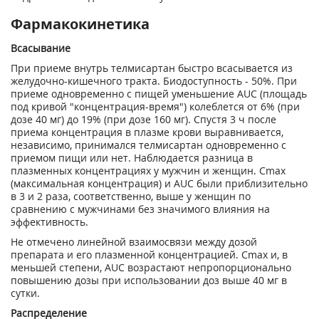
Фармакокинетика
Всасывание
При приеме внутрь телмисартан быстро всасывается из
желудочно-кишечного тракта. Биодоступность - 50%. При
приеме одновременно с пищей уменьшение AUC (площадь
под кривой "концентрация-время") колеблется от 6% (при
дозе 40 мг) до 19% (при дозе 160 мг). Спустя 3 ч после
приема концентрация в плазме крови выравнивается,
независимо, принимался телмисартан одновременно с
приемом пищи или нет. Наблюдается разница в
плазменных концентрациях у мужчин и женщин. С
max
(максимальная концентрация) и AUC были приблизительно
в 3 и 2 раза, соответственно, выше у женщин по
сравнению с мужчинами без значимого влияния на
эффективность.
Не отмечено линейной взаимосвязи между дозой
препарата и его плазменной концентрацией. С
m
ах
и, в
меньшей степени, AUC возрастают непропорционально
повышению дозы при использовании доз выше 40 мг в
сутки.
Распределение