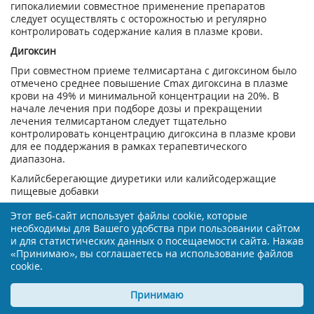
гипокалиемии совместное применение препаратов
следует осуществлять с осторожностью и регулярно
контролировать содержание калия в плазме крови.
Дигоксин
При совместном приеме телмисартана с дигоксином было
отмечено среднее повышение С
max
дигоксина в плазме
крови на 49% и минимальной концентрации на 20%. В
начале лечения при подборе дозы и прекращении
лечения телмисартаном следует тщательно
контролировать концентрацию дигоксина в плазме крови
для ее поддержания в рамках терапевтического
диапазона.
Калийсберегающие диуретики или калийсодержащие
пищевые добавки
Антагонисты рецепторов ангиотензина II, такие как
Этот веб-сайт использует файлы cookie, которые
телмисартан, снижают вызываемую диуретиком потерю
необходимы для Вашего удобства при пользовании сайтом
калия. Калийсберегающие диуретики, например,
и для статистических данных о посещаемости сайта. Нажав
спиронолактон, эплеренон, триамтерен или амилорид,
«Принимаю», вы соглашаетесь на использование файлов
калийсодержащие пищевые добавки или заменители соли
cookie.
могут привести к значимому повышению содержания
калия в плазме крови. Если сопутствующее применение
Принимаю
показано, поскольку имеется документально
подтвержденная гипокалиемия, их следует применять с