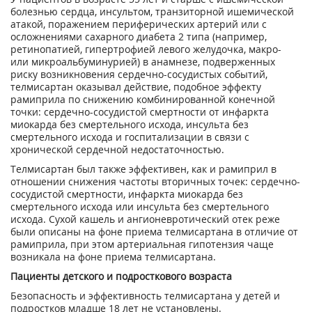
болезнью сердца, инсультом, транзиторной ишемической
атакой, поражением периферических артерий или с
осложнениями сахарного диабета 2 типа (например,
ретинопатией, гипертрофией левого желудочка, макро-
или микроальбуминурией) в анамнезе, подверженных
риску возникновения сердечно-сосудистых событий,
телмисартан оказывал действие, подобное эффекту
рамиприла по снижению комбинированной конечной
точки: сердечно-сосудистой смертности от инфаркта
миокарда без смертельного исхода, инсульта без
смертельного исхода и госпитализации в связи с
хронической сердечной недостаточностью.
Телмисартан был также эффективен, как и рамиприл в
отношении снижения частоты вторичных точек: сердечно-
сосудистой смертности, инфаркта миокарда без
смертельного исхода или инсульта без смертельного
исхода. Сухой кашель и ангионевротический отек реже
были описаны на фоне приема телмисартана в отличие от
рамиприла, при этом артериальная гипотензия чаще
возникала на фоне приема телмисартана.
Пациенты детского и подросткового возраста
Безопасность и эффективность телмисартана у детей и
подростков младше 18 лет не установлены.