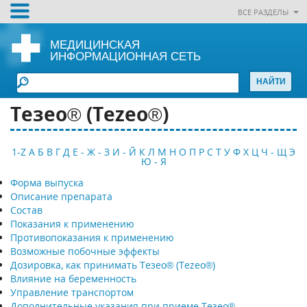
ВСЕ РАЗДЕЛЫ
МЕДИЦИНСКАЯ
ИНФОРМАЦИОННАЯ СЕТЬ
Тезео® (Tezeo®)
1-Z
А
Б
В
Г
Д
Е - Ж - З
И - Й
К
Л
М
Н
О
П
Р
С
Т
У
Ф
Х
Ц
Ч - Щ
Э
Ю - Я
Форма выпуска
Описание препарата
Состав
Показания к применению
Противопоказания к применению
Возможные побочные эффекты
Дозировка, как принимать Тезео® (Tezeo®)
Влияние на беременность
Управление транспортом
Дополнительные указания при приеме Тезео®