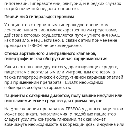
гипотензии, гиперазотемии, олигурии, и в редких случаях
острой почечной недостаточностью.
Первичный гиперальдостеронизм
У пациентов с первичным гиперальдостеронизмом
лечение гипотензивными лекарственными средствами,
действие которых осуществляется путем угнетения РААС,
как правило, неэффективно. В связи с этим применение
препарата ТЕЗЕО® не рекомендовано.
Стеноз аортального и митрального клапанов,
гипертрофическая обструктивная кардиомиопатия
Как и в отношении других сосудорасширяющих средств,
пациентам с аортальным или митральным стенозом, а
также гипертрофической обструктивной кардиомиопатией
при применении препарата ТЕЗЕО® необходимо
соблюдать особую осторожность.
Пациенты с сахарным диабетом, получавшие инсулин или
гипогликемические средства для приема внутрь
На фоне лечения препаратом ТЕЗЕО® у данных пациентов
может возникать гипогликемия. У подобных пациентов
следует усилить контроль гликемии, так как может
возникнуть необходимость в коррекции дозы инсулина или