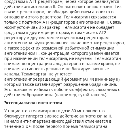
сродством к АТ
1
-рецепторам, через которое реализуется
действие ангиотензина II. Он вытесняет ангиотензин II из
связи с рецептором, не обладая действием агониста в
отношении этого рецептора. Телмисартан связывается
только с подтипом AT
1
-рецепторов ангиотензина II. Связь
носит устойчивый характер. Телмисартан не обладает
сродством к другим рецепторам, в том числе к АТ
2
-
рецептору и другим, менее изученным рецепторам
ангиотензина. Функциональное значение этих рецепторов,
а также эффект их возможной избыточной стимуляции
ангиотензином II, концентрация которого увеличивается
при назначении телмисартана, не изучены. Телмисартан
снижает концентрацию альдостерона в плазме крови, не
снижает активность ренина и не блокирует ионные
каналы. Телмисартан не угнетает
ангиотензинпревращающий фермент (АПФ) (кининазу II),
который также катализирует разрушение брадикинина.
Это позволяет избежать побочных эффектов, связанных с
действием брадикинина (например, сухой кашель).
Эссенциальная гипертензия
У пациентов телмисартан в дозе 80 мг полностью
блокирует гипертензивное действие ангиотензина II.
Начало антигипертензивного действия отмечается в
течение 3-х ч после первого приема телмисартана.