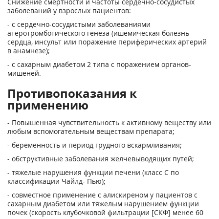
Снижение смертности и частоты сердечно-сосудистых
заболеваний у взрослых пациентов:
- с сердечно-сосудистыми заболеваниями
атеротромботического генеза (ишемическая болезнь
сердца, инсульт или поражение периферических артерий
в анамнезе);
- с сахарным диабетом 2 типа с поражением органов-
мишеней.
Противопоказания к
применению
- Повышенная чувствительность к активному веществу или
любым вспомогательным веществам препарата;
- беременность и период грудного вскармливания;
- обструктивные заболевания желчевыводящих путей;
- тяжелые нарушения функции печени (класс С по
классификации Чайлд- Пью);
- совместное применение с алискиреном у пациентов с
сахарным диабетом или тяжелым нарушением функции
почек (скорость клубочковой фильтрации [СКФ] менее 60