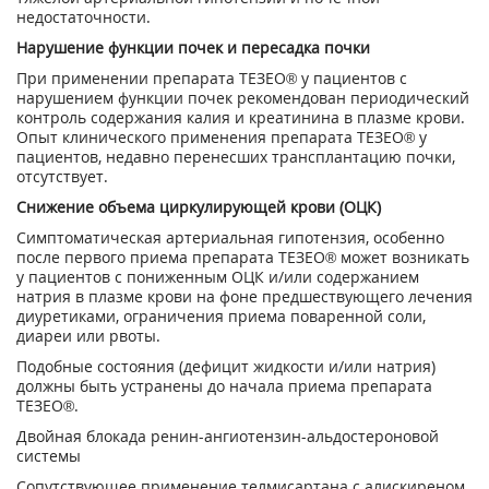
недостаточности.
Нарушение функции почек и пересадка почки
При применении препарата ТЕЗЕО® у пациентов с
нарушением функции почек рекомендован периодический
контроль содержания калия и креатинина в плазме крови.
Опыт клинического применения препарата ТЕЗЕО® у
пациентов, недавно перенесших трансплантацию почки,
отсутствует.
Снижение объема циркулирующей крови (ОЦК)
Симптоматическая артериальная гипотензия, особенно
после первого приема препарата ТЕЗЕО® может возникать
у пациентов с пониженным ОЦК и/или содержанием
натрия в плазме крови на фоне предшествующего лечения
диуретиками, ограничения приема поваренной соли,
диареи или рвоты.
Подобные состояния (дефицит жидкости и/или натрия)
должны быть устранены до начала приема препарата
ТЕЗЕО®.
Двойная блокада ренин-ангиотензин-альдостероновой
системы
Сопутствующее применение телмисартана с алискиреном