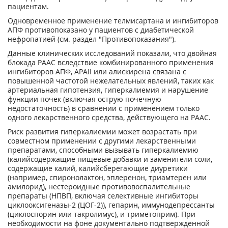
пациентам.
Одновременное применение телмисартана и ингибиторов
АПФ противопоказано у пациентов с диабетической
нефропатией (см. раздел "Противопоказания").
Данные клинических исследований показали, что двойная
блокада РААС вследствие комбинированного применения
ингибиторов АПФ, АРАII или алискирена связана с
повышенной частотой нежелательных явлений, таких как
артериальная гипотензия, гиперкалиемия и нарушение
функции почек (включая острую почечную
недостаточность) в сравнении с применением только
одного лекарственного средства, действующего на РААС.
Риск развития гиперкалиемии может возрастать при
совместном применении с другими лекарственными
препаратами, способными вызывать гиперкалиемию
(калийсодержащие пищевые добавки и заменители соли,
содержащие калий, калийсберегающие диуретики
(например, спиронолактон, эплеренон, триамтерен или
амилорид), нестероидные противовоспалительные
препараты (НПВП, включая селективные ингибиторы
циклооксигеназы-2 (ЦОГ-2)), гепарин, иммунодепрессанты
(циклоспорин или такролимус), и триметоприм). При
необходимости на фоне документально подтвержденной