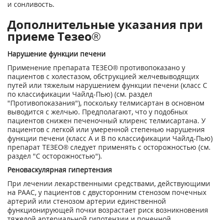
и сонливость.
Дополнительные указания при
приеме Тезео®
Нарушение функции печени
Применение препарата ТЕЗЕО® противопоказано у
пациентов с холестазом, обструкцией желчевыводящих
путей или тяжелым нарушением функции печени (класс С
по классификации Чайлд-Пью) (см. раздел
"Противопоказания"), поскольку телмисартан в основном
выводится с желчью. Предполагают, что у подобных
пациентов снижен печеночный клиренс телмисартана. У
пациентов с легкой или умеренной степенью нарушения
функции печени (класс А и В по классификации Чайлд-Пью)
препарат ТЕЗЕО® следует применять с осторожностью (см.
раздел "С осторожностью").
Реноваскулярная гипертензия
При лечении лекарственными средствами, действующими
на РААС, у пациентов с двусторонним стенозом почечных
артерий или стенозом артерии единственной
функционирующей почки возрастает риск возникновения
тяжелой артериальной гипотензии и почечной