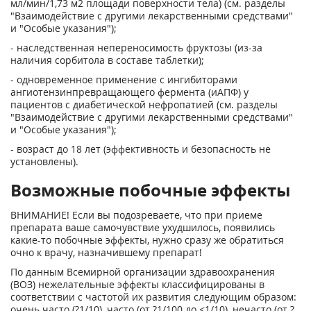
мл/мин/1,73 м
2
площади поверхности тела) (см. разделы
"Взаимодействие с другими лекарственными средствами"
и "Особые указания");
- наследственная непереносимость фруктозы (из-за
наличия сорбитола в составе таблетки);
- одновременное применение с ингибиторами
ангиотензинпревращающего фермента (иАПФ) у
пациентов с диабетической нефропатией (см. разделы
"Взаимодействие с другими лекарственными средствами"
и "Особые указания");
- возраст до 18 лет (эффективность и безопасность не
установлены).
Возможные побочные эффекты
ВНИМАНИЕ! Если вы подозреваете, что при приеме
препарата ваше самочувствие ухудшилось, появились
какие-то побочные эффекты, нужно сразу же обратиться
очно к врачу, назначившему препарат!
По данным Всемирной организации здравоохранения
(ВОЗ) нежелательные эффекты классифицированы в
соответствии с частотой их развития следующим образом:
очень часто (?1/10), часто (от ?1/100 до <1/10), нечасто (от ?