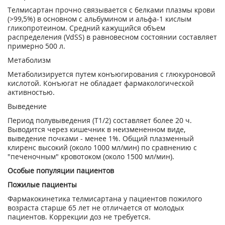
Телмисартан прочно связывается с белками плазмы крови
(>99,5%) в основном с альбумином и альфа-1 кислым
гликопротеином. Средний кажущийся объем
распределения (Vd
SS
) в равновесном состоянии составляет
примерно 500 л.
Метаболизм
Метаболизируется путем конъюгирования с глюкуроновой
кислотой. Конъюгат не обладает фармакологической
активностью.
Выведение
Период полувыведения (Т
1/2
) составляет более 20 ч.
Выводится через кишечник в неизмененном виде,
выведение почками - менее 1%. Общий плазменный
клиренс высокий (около 1000 мл/мин) по сравнению с
"печеночным" кровотоком (около 1500 мл/мин).
Особые популяции пациентов
Пожилые пациенты
Фармакокинетика телмисартана у пациентов пожилого
возраста старше 65 лет не отличается от молодых
пациентов. Коррекции доз не требуется.