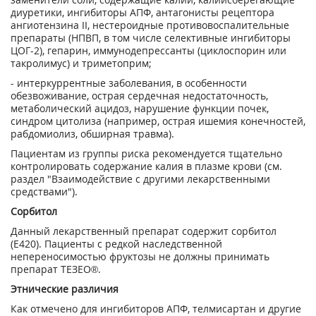
диуретики, ингибиторы АПФ, антагонисты рецептора
ангиотензина II, нестероидные противовоспалительные
препараты (НПВП, в том числе селективные ингибиторы
ЦОГ-2), гепарин, иммунодепрессанты (циклоспорин или
такролимус) и триметоприм;
- интеркуррентные заболевания, в особенности
обезвоживание, острая сердечная недостаточность,
метаболический ацидоз, нарушение функции почек,
синдром цитолиза (например, острая ишемия конечностей,
рабдомиолиз, обширная травма).
Пациентам из группы риска рекомендуется тщательно
контролировать содержание калия в плазме крови (см.
раздел "Взаимодействие с другими лекарственными
средствами").
Сорбитол
Данный лекарственный препарат содержит сорбитол
(Е420). Пациенты с редкой наследственной
непереносимостью фруктозы не должны принимать
препарат ТЕЗЕО®.
Этнические различия
Как отмечено для ингибиторов АПФ, телмисартан и другие