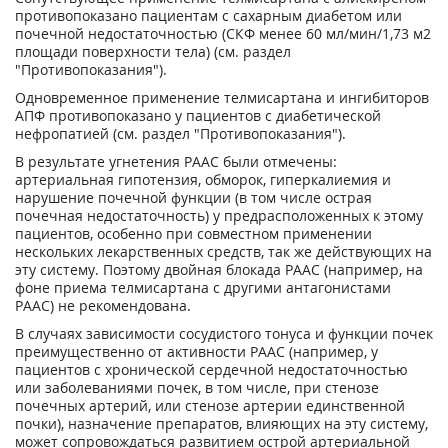
противопоказано пациентам с сахарным диабетом или
почечной недостаточностью (СКФ менее 60 мл/мин/1,73 м
2
площади поверхности тела) (см. раздел
"Противопоказания").
Одновременное применение телмисартана и ингибиторов
АПФ противопоказано у пациентов с диабетической
нефропатией (см. раздел "Противопоказания").
В результате угнетения РААС были отмечены:
артериальная гипотензия, обморок, гиперкалиемия и
нарушение почечной функции (в том числе острая
почечная недостаточность) у предрасположенных к этому
пациентов, особенно при совместном применении
нескольких лекарственных средств, так же действующих на
эту систему. Поэтому двойная блокада РААС (например, на
фоне приема телмисартана с другими антагонистами
РААС) не рекомендована.
В случаях зависимости сосудистого тонуса и функции почек
преимущественно от активности РААС (например, у
пациентов с хронической сердечной недостаточностью
или заболеваниями почек, в том числе, при стенозе
почечных артерий, или стенозе артерии единственной
почки), назначение препаратов, влияющих на эту систему,
может сопровождаться развитием острой артериальной