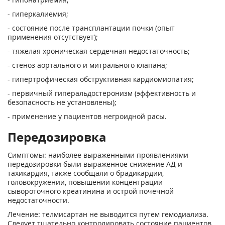
- гиперкалиемия;
- состояние после трансплантации почки (опыт
применения отсутствует);
- тяжелая хроническая сердечная недостаточность;
- стеноз аортального и митрального клапана;
- гипертрофическая обструктивная кардиомиопатия;
- первичный гиперальдостеронизм (эффективность и
безопасность не установлены);
- применение у пациентов негроидной расы.
Передозировка
Симптомы: наиболее выраженными проявлениями
передозировки были выраженное снижение АД и
тахикардия, также сообщали о брадикардии,
головокружении, повышении концентрации
сывороточного креатинина и острой почечной
недостаточности.
Лечение: телмисартан не выводится путем гемодиализа.
Следует тщательно контролировать состояние пациентов