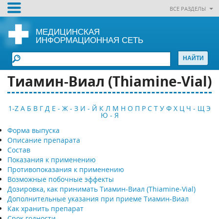
ВСЕ РАЗДЕЛЫ
МЕДИЦИНСКАЯ
ИНФОРМАЦИОННАЯ СЕТЬ
Тиамин-Виал (Thiamine-Vial)
1-Z
А
Б
В
Г
Д
Е - Ж - З
И - Й
К
Л
М
Н
О
П
Р
С
Т
У
Ф
Х
Ц
Ч - Щ
Э
Ю - Я
Форма выпуска
Описание препарата
Состав
Показания к применению
Противопоказания к применению
Возможные побочные эффекты
Дозировка, как принимать Тиамин-Виал (Thiamine-Vial)
Дополнительные указания при приеме Тиамин-Виал
Как хранить препарат
Срок годности