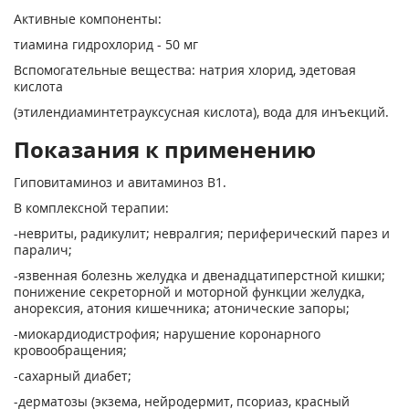
Активные компоненты:
тиамина гидрохлорид - 50 мг
Вспомогательные вещества: натрия хлорид, эдетовая
кислота
(этилендиаминтетрауксусная кислота), вода для инъекций.
Показания к применению
Гиповитаминоз и авитаминоз В1.
В комплексной терапии:
-невриты, радикулит; невралгия; периферический парез и
паралич;
-язвенная болезнь желудка и двенадцатиперстной кишки;
понижение секреторной и моторной функции желудка,
анорексия, атония кишечника; атонические запоры;
-миокардиодистрофия; нарушение коронарного
кровообращения;
-сахарный диабет;
-дерматозы (экзема, нейродермит, псориаз, красный