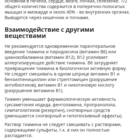
основном в печени, сердце, мозге, почках, селезенке. 1/2
общего количества содержится в поперечно-полосатых
мышцах и миокарде и около 40% - во внутренних органах.
Выводится через кишечник и почками.
Взаимодействие с другими
веществами
Не рекомендуется одновременное парентеральное
введение тиамина и пиридоксина (витамин В6) или
цианокобаламина (витамин В12). В12 усиливает
аллергизирующее действие тиамина. В6 затрудняет
превращение тиамина в биологически активную форму.
Не следует смешивать в одном шприце витамин В1 и
бензилпенициллин или стрептомицин (разрушение
антибиотиков), витамин В1 и никотиновую кислоту
(разрушение витамина В1).
Тиамин уменьшает фармакологическую активность
суксаметония иодида, фентоламина, пропранолола,
симпатолитиков (резерпин), снотворных средств
(уменьшается снотворный и гипотензивный эффекты).
Раствор тиамина не следует смешивать с растворами,
содержащими сульфиты, т.к. в них он полностью
распадается.