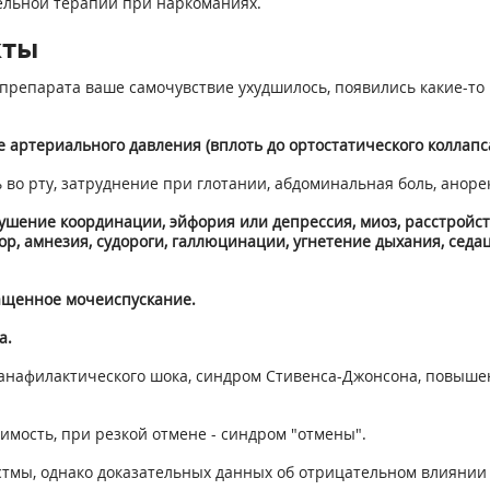
тельной терапии при наркоманиях.
кты
препарата ваше самочувствие ухудшилось, появились какие-то 
 артериального давления (вплоть до ор­тостатического коллапс
 во рту, затруднение при глотании, аб­доминальная боль, аноре
рушение координации, эйфория или депрес­сия, миоз, расстройс
р, амнезия, судороги, галлюцинации, угнетение дыхания, седа
ащенное мочеиспускание.
а.
о анафилактического шока, синдром Сти­венса-Джонсона, повыше
мость, при резкой отмене - синдром "от­мены".
тмы, однако доказательных данных об отрицательном влиянии 