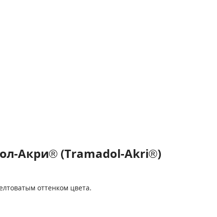
л-Акри® (Tramadol-Akri®)
желтоватым оттенком цвета.