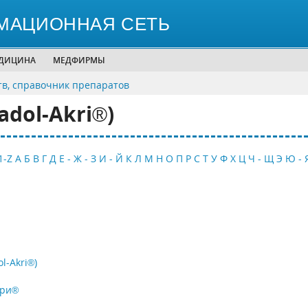
МАЦИОННАЯ СЕТЬ
ЕДИЦИНА
МЕДФИРМЫ
тв, справочник препаратов
dol-Akri®)
1-Z
А
Б
В
Г
Д
Е - Ж - З
И - Й
К
Л
М
Н
О
П
Р
С
Т
У
Ф
Х
Ц
Ч - Щ
Э
Ю - 
l-Akri®)
кри®