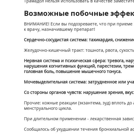
Трамадол нельзя использовать в качестве замести
Возможные побочные эффе
ВНИМАНИЕ! Если вы подозреваете, что при приеме 
к врачу, назначившему препарат!
Сердечно-сосудистая система: тахикардия, снижение
Желудочно-кишечный тракт: тошнота, рвота, сухость
Нервная система и психическая сфера: тревога, на
нарушения когнитивных функций, парестезии, тремо
головная боль, повышение мышечного тону­са.
Мочевыделительная система: затрудненное или уч
Со стороны органов чувств: нарушение зрения, вкус
Прочие: кожные реакции (экзантема, зуд) вплоть д
менструального цикла.
При длительном применении - лекарственная зависи
Сообщалось об ухудшении течения бронхиальной ас