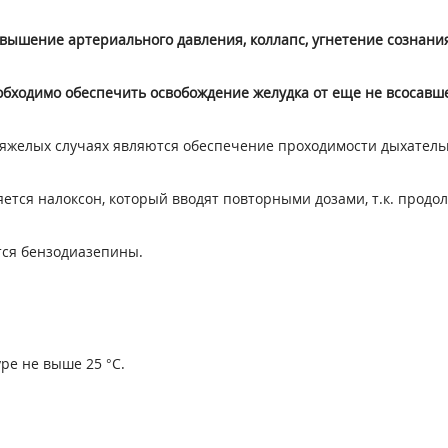
вышение артериального давления, кол­лапс, угнетение сознания
обходимо обеспечить освобождение желуд­ка от еще не всосавш
желых случаях являются обеспечение проходимости дыхательн
тся налоксон, который вводят повтор­ными дозами, т.к. продо
ся бензодиазепины.
ре не выше 25 °С.