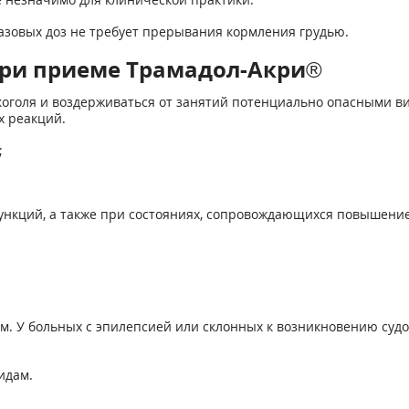
зовых доз не требует прерывания кормле­ния грудью.
ри приеме Трамадол-Акри®
коголя и воздерживаться от занятий потен­циально опасными 
 реакций.
;
ункций, а также при состояниях, сопро­вождающихся повышени
ам. У больных с эпилепсией или склон­ных к возникновению су
идам.