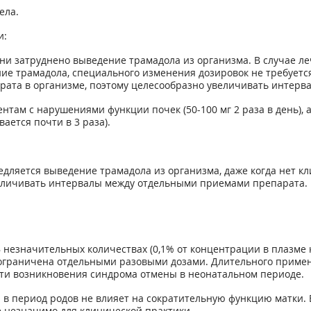
ела.
и:
и затруднено выведение трамадола из организма. В случае ле
ие трамадола, специального изменения дозировок не требу­етс
рата в организме, поэтому целесообразно увеличивать интерв
там с нарушениями функции почек (50-100 мг 2 раза в день), 
ется почти в 3 раза).
амедляется выведение трамадола из орга­низма, даже когда нет
величивать интервалы между отдельными приемами препа­рата. 
незначительных количествах (0,1% от концентрации в плазме кр
ограничена отдельными разовыми дозами. Длительного при­мен
сти возникновения синдрома отмены в неонатальном периоде.
 период родов не влияет на сократитель­ную функцию матки. 
 незначимо для клинической практики.