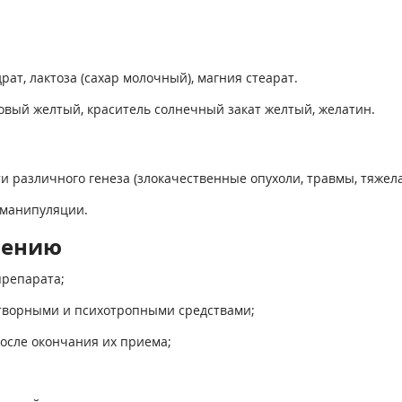
ат, лактоза (сахар молочный), магния стеарат.
овый желтый, краситель солнечный за­кат желтый, желатин.
и различного генеза (злокачественные опухоли, травмы, тяжел
 манипуляции.
нению
препарата;
отворными и психотропными средствами;
осле окончания их приема;