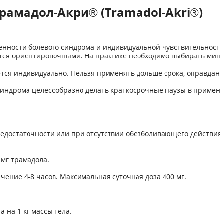
рамадол-Акри® (Tramadol-Akri®)
нности болевого синдрома и ин­дивидуальной чувствительности
ся ориентировочными. На практике необходимо выбирать мин
ся индивидуально. Нельзя применять дольше срока, оправданн
синдрома целесообразно делать краткосрочные паузы в примен
 недостаточности или при отсутствии обез­боливающего действ
 мг трамадола.
чение 4-8 часов. Максимальная суточная доза 400 мг.
 на 1 кг массы тела.