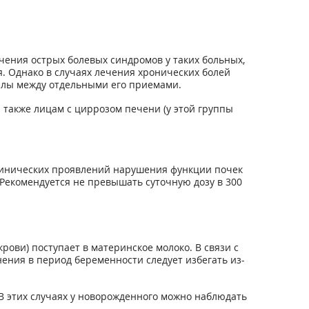
чения острых болевых синдромов у таких больных,
я. Однако в случаях лечения хронических болей
алы между отдель­ными его приемами.
а также лицам с циррозом печени (у этой группы
 клинических проявлений нарушения функции почек
Рекомендуется не превышать суточную дозу в 300
ови) поступает в материнское молоко. В связи с
ения в период беременности следует избегать из-
В этих случаях у новорожденного можно наблюдать