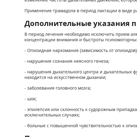
Применение трамадола в период лактации в виде ра
Дополнительные указания п
В период лечения необходимо исключить прием ал
концентрации внимания и быстроты психомоторных
- Опиоидная наркомания (зависимость от опиоидов)
- нарушения сознания неясного генеза;
- нарушения дыхательного центра и дыхательных ф
находится на ис­кусственном дыхании;
- заболевания головного мозга;
- шок;
- эпилепсия или склонность к судорожным припадк
исключитель­ных случаях;
- больные с повышенной чувствительностью к опио