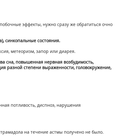
побочные эффекты, нужно сразу же обратиться очно
а), синкопальные состояния.
ксия, метеоризм, запор или диарея.
тва сна, повышенная нервная возбудимость,
ция разной степени выраженности, головокружение,
нная потливость, диспноэ, нарушения
трамадола на течение астмы получено не было.