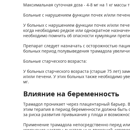
Максимальная су­точная доза - 4-8 мг на 1 кг массы т
Больные с нарушением функции почек и/или печен
У больных с нарушением функции почек и/или печен
когда необходимо редкое или однократное назначен
необходимо помнить об опасности куму­ляции препа
Препарат следует назначать с осторожностью пациен
больных период полувыведения трамадола увеличива
Больные старческого возраста:
У больных старческого возраста (старше 75 лет) з
и/или печени. У этих больных также необходимо у
мг.
Влияние на беременность
Трамадол проникает через плацентарный барьер. В 
этим терапия в пе­риод беременности должна быть 
за риска развития привыкания у плода и возможно
Применение трамадола непосредственно перед или в
изменение частоты дыхательных движений, которое