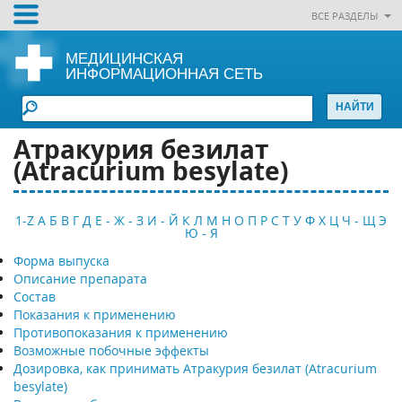
ВСЕ РАЗДЕЛЫ
МЕДИЦИНСКАЯ
ИНФОРМАЦИОННАЯ СЕТЬ
Атракурия безилат
(Atracurium besylate)
1-Z
А
Б
В
Г
Д
Е - Ж - З
И - Й
К
Л
М
Н
О
П
Р
С
Т
У
Ф
Х
Ц
Ч - Щ
Э
Ю - Я
Форма выпуска
Описание препарата
Состав
Показания к применению
Противопоказания к применению
Возможные побочные эффекты
Дозировка, как принимать Атракурия безилат (Atracurium
besylate)