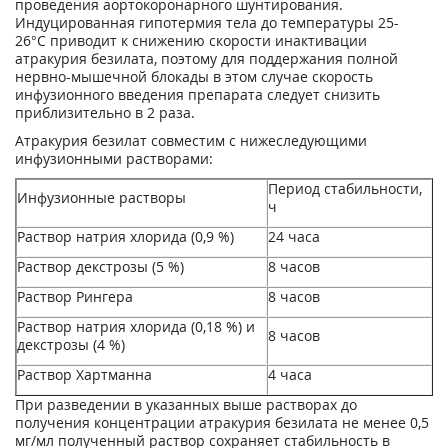
проведения аортокоронарного шунтирования.
Индуцированная гипотермия тела до температуры 25-
26°С приводит к снижению скорости инактивации
атракурия безилата, поэтому для поддержания полной
нервно-мышечной блокады в этом случае скорость
инфузионного введения препарата следует снизить
приблизительно в 2 раза.
Атракурия безилат совместим с нижеследующими
инфузионными растворами:
Период стабильности,
Инфузионные растворы
ч
Раствор натрия хлорида (0,9 %)
24 часа
Раствор декстрозы (5 %)
8 часов
Раствор Рингера
8 часов
Раствор натрия хлорида (0,18 %) и
8 часов
декстрозы (4 %)
Раствор Хартманна
4 часа
При разведении в указанных выше растворах до
получения концентрации атракурия безилата не менее 0,5
мг/мл полученный раствор сохраняет стабильность в