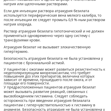
натрия или щелочными растворами.
Если для инъекции раствора атракурия безилата
используется периферическая вена мелкого калибра, то
после инъекции ее следует промыть 0,9 %-ным раствором
натрия хлорида.
Раствор атракурия безилата гипотонический и не должен
применяться одновременно через одну систему с
трансфузиями крови.
Атракурия безилат не вызывает злокачественную
гипертермию.
Безопасность атракурия безилата не была установлена у
пациентов с бронхиальной астмой.
У пациентов с ожогами может развиться резистентность к
недеполяризующим миорелаксантам, что требует
повышения доз этих препаратов, величина которых
зависит от времени, прошедшего после ожога, и от
площади его поверхности.
У предрасположенных пациентов атракурия безилат
может вызывать развитие реакций, связанных с
высвобождением гистамина. Следует соблюдать
осторожность при введении атракурия безиалата
пациентам с гиперчувствительностью к гистамину в
анамнезе. Безопасность атракурия не была установлена у