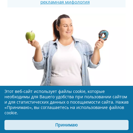
рекламная мифология
Этот веб-сайт использует файлы cookie, которые
необходимы для Вашего удобства при пользовании сайтом
Криогенная физиотерапия при целлюлите
и для статистических данных о посещаемости сайта. Нажав
(паникулите)
«Принимаю», вы соглашаетесь на использование файлов
cookie.
Принимаю