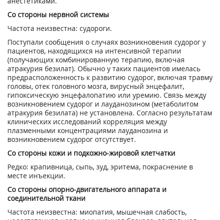
анестетиками.
Со стороны нервной системы
Частота неизвестна: судороги.
Поступали сообщения о случаях возникновения судорог у
пациентов, находящихся на интенсивной терапии
(получающих комбинированную терапию, включая
атракурия безилат). Обычно у таких пациентов имелась
предрасположенность к развитию судорог, включая травму
головы, отек головного мозга, вирусный энцефалит,
гипоксическую энцефалопатию или уремию. Связь между
возникновением судорог и лауданозином (метаболитом
атракурия безилата) не установлена. Согласно результатам
клинических исследований корреляция между
плазменными концентрациями лауданозина и
возникновением судорог отсутствует.
Со стороны кожи и подкожно-жировой клетчатки
Редко: крапивница, сыпь, зуд, эритема, покраснение в
месте инъекции.
Со стороны опорно-двигательного аппарата и
соединительной ткани
Частота неизвестна: миопатия, мышечная слабость,