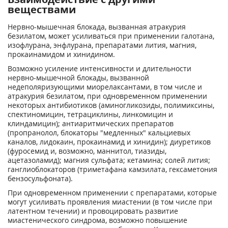
веществами
Нервно-мышечная блокада, вызванная атракурия
безилатом, может усиливаться при применении галотана,
изофлурана, энфлурана, препаратами лития, магния,
прокаинамидом и хинидином.
Возможно усиление интенсивности и длительности
нервно-мышечной блокады, вызванной
недеполяризующими миорелаксантами, в том числе и
атракурия безилатом, при одновременном применении
некоторых антибиотиков (аминогликозиды, полимиксины,
спектиномицин, тетрациклины, линкомицин и
клиндамицин); антиаритмических препаратов
(пропранолол, блокаторы "медленных" кальциевых
каналов, лидокаин, прокаинамид и хинидин); диуретиков
(фуросемид и, возможно, маннитол, тиазиды,
ацетазоламид); магния сульфата; кетамина; солей лития;
ганглиоблокаторов (триметафана камзилата, гексаметония
бензосульфоната).
При одновременном применении с препаратами, которые
могут усиливать проявления миастении (в том числе при
латентном течении) и провоцировать развитие
миастенического синдрома, возможно повышение