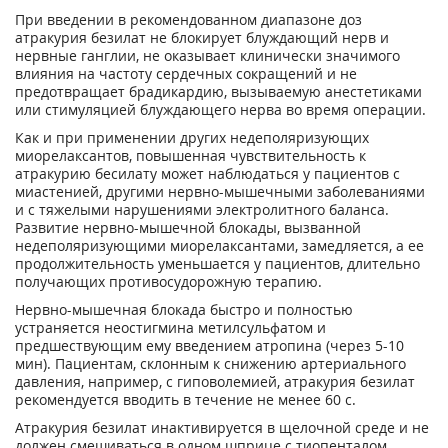
При введении в рекомендованном диапазоне доз
атракурия безилат не блокирует блуждающий нерв и
нервные ганглии, не оказывает клинически значимого
влияния на частоту сердечных сокращений и не
предотвращает брадикардию, вызываемую анестетиками
или стимуляцией блуждающего нерва во время операции.
Как и при применении других недеполяризующих
миорелаксантов, повышенная чувствительность к
атракурию бесилату может наблюдаться у пациентов с
миастенией, другими нервно-мышечными заболеваниями
и с тяжелыми нарушениями электролитного баланса.
Развитие нервно-мышечной блокады, вызванной
недеполяризующими миорелаксантами, замедляется, а ее
продолжительность уменьшается у пациентов, длительно
получающих противосудорожную терапию.
Нервно-мышечная блокада быстро и полностью
устраняется неостигмина метилсульфатом и
предшествующим ему введением атропина (через 5-10
мин). Пациентам, склонным к снижению артериального
давления, например, с гиповолемией, атракурия безилат
рекомендуется вводить в течение не менее 60 с.
Атракурия безилат инактивируется в щелочной среде и не
должен смешиваться в одном шприце с тиопенталом