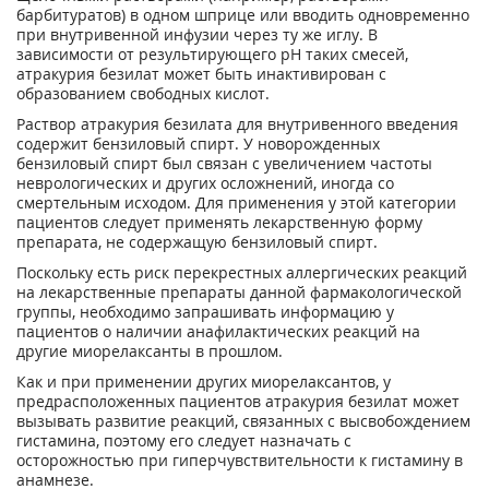
барбитуратов) в одном шприце или вводить одновременно
при внутривенной инфузии через ту же иглу. В
зависимости от результирующего pH таких смесей,
атракурия безилат может быть инактивирован с
образованием свободных кислот.
Раствор атракурия безилата для внутривенного введения
содержит бензиловый спирт. У новорожденных
бензиловый спирт был связан с увеличением частоты
неврологических и других осложнений, иногда со
смертельным исходом. Для применения у этой категории
пациентов следует применять лекарственную форму
препарата, не содержащую бензиловый спирт.
Поскольку есть риск перекрестных аллергических реакций
на лекарственные препараты данной фармакологической
группы, необходимо запрашивать информацию у
пациентов о наличии анафилактических реакций на
другие миорелаксанты в прошлом.
Как и при применении других миорелаксантов, у
предрасположенных пациентов атракурия безилат может
вызывать развитие реакций, связанных с высвобождением
гистамина, поэтому его следует назначать с
осторожностью при гиперчувствительности к гистамину в
анамнезе.