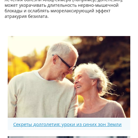
может укорачивать длительность нервно-мышечной
блокады и ослаблять миорелаксирующий эффект
атракурия безилата.
Секреты долголетия: уроки из синих зон Земли