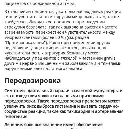
пациентов с бронхиальной астмой.
В отношении пациентов, у которых наблюдались реакции
гиперчувствительности к другим миорелаксантам, также
требуется соблюдать осторожность при введении
атракурия безиалата, так как выявлена высокая частота
встречаемости перекрестной чувствительности между
миорелаксантами (более 50 %) (см. раздел
"Противопоказания"). Как и при применении других
недеполяризующих миорелаксантов, повышенная
чувствительность к атракурия безиалату может
наблюдаться у пациентов с тяжелой миастенией gravis,
другими нервно-мышечными заболеваниями и тяжелыми
нарушениями электролитного баланса.
Передозировка
Симптомы: длительный паралич скелетной мускулатуры и
его последствия являются главными признаками
передозировки. Также передозировка препаратом может
увеличить риск выброса гистамина и вызвать сердечно-
сосудистые реакции, такие как тахикардия и артериальная
гипотензия.
Лечение: большое значение имеет обеспечение