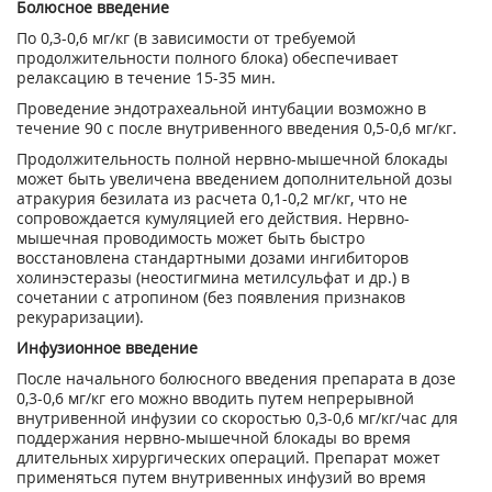
Болюсное введение
По 0,3-0,6 мг/кг (в зависимости от требуемой
продолжительности полного блока) обеспечивает
релаксацию в течение 15-35 мин.
Проведение эндотрахеальной интубации возможно в
течение 90 с после внутривенного введения 0,5-0,6 мг/кг.
Продолжительность полной нервно-мышечной блокады
может быть увеличена введением дополнительной дозы
атракурия безилата из расчета 0,1-0,2 мг/кг, что не
сопровождается кумуляцией его действия. Нервно-
мышечная проводимость может быть быстро
восстановлена стандартными дозами ингибиторов
холинэстеразы (неостигмина метилсульфат и др.) в
сочетании с атропином (без появления признаков
рекураризации).
Инфузионное введение
После начального болюсного введения препарата в дозе
0,3-0,6 мг/кг его можно вводить путем непрерывной
внутривенной инфузии со скоростью 0,3-0,6 мг/кг/час для
поддержания нервно-мышечной блокады во время
длительных хирургических операций. Препарат может
применяться путем внутривенных инфузий во время