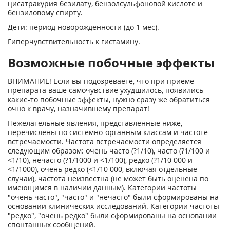
цисатракурия безилату, бензолсульфоновой кислоте и
бензиловому спирту.
Дети: период новорожденности (до 1 мес).
Гиперчувствительность к гистамину.
Возможные побочные эффекты
ВНИМАНИЕ! Если вы подозреваете, что при приеме
препарата ваше самочувствие ухудшилось, появились
какие-то побочные эффекты, нужно сразу же обратиться
очно к врачу, назначившему препарат!
Нежелательные явления, представленные ниже,
перечислены по системно-органным классам и частоте
встречаемости. Частота встречаемости определяется
следующим образом: очень часто (?1/10), часто (?1/100 и
<1/10), нечасто (?1/1000 и <1/100), редко (?1/10 000 и
<1/1000), очень редко (<1/10 000, включая отдельные
случаи), частота неизвестна (не может быть оценена по
имеющимся в наличии данным). Категории частоты
"очень часто", "часто" и "нечасто" были сформированы на
основании клинических исследований. Категории частоты
"редко", "очень редко" были сформированы на основании
спонтанных сообщений.