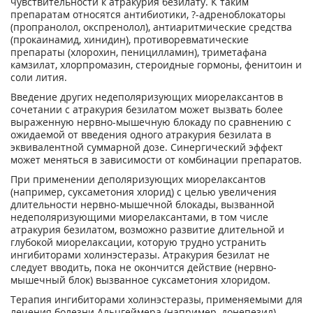
чувствительности к атракурия безилату. К таким
препаратам относятся антибиотики, ?-адреноблокаторы
(пропранолол, окспренолол), антиаритмические средства
(прокаинамид, хинидин), противоревматические
препараты (хлорохин, пеницилламин), триметафана
камзилат, хлорпромазин, стероидные гормоны, фенитоин и
соли лития.
Введение других недеполяризующих миорелаксантов в
сочетании с атракурия безилатом может вызвать более
выраженную нервно-мышечную блокаду по сравнению с
ожидаемой от введения одного атракурия безилата в
эквивалентной суммарной дозе. Синергический эффект
может меняться в зависимости от комбинации препаратов.
При применении деполяризующих миорелаксантов
(например, суксаметония хлорид) с целью увеличения
длительности нервно-мышечной блокады, вызванной
недеполяризующими миорелаксантами, в том числе
атракурия безилатом, возможно развитие длительной и
глубокой миорелаксации, которую трудно устранить
ингибиторами холинэстеразы. Атракурия безилат не
следует вводить, пока не окончится действие (нервно-
мышечный блок) вызванное суксаметония хлоридом.
Терапия ингибиторами холинэстеразы, применяемыми для
лечения болезни Альцгеймера (например, донепезил),