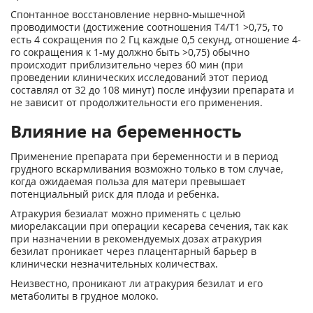
Спонтанное восстановление нервно-мышечной
проводимости (достижение соотношения Т
4
/Т
1
>0,75, то
есть 4 сокращения по 2 Гц каждые 0,5 секунд, отношение 4-
го сокращения к 1-му должно быть >0,75) обычно
происходит приблизительно через 60 мин (при
проведении клинических исследований этот период
составлял от 32 до 108 минут) после инфузии препарата и
не зависит от продолжительности его применения.
Влияние на беременность
Применение препарата при беременности и в период
грудного вскармливания возможно только в том случае,
когда ожидаемая польза для матери превышает
потенциальный риск для плода и ребенка.
Атракурия безиалат можно применять с целью
миорелаксации при операции кесарева сечения, так как
при назначении в рекомендуемых дозах атракурия
безилат проникает через плацентарный барьер в
клинически незначительных количествах.
Неизвестно, проникают ли атракурия безилат и его
метаболиты в грудное молоко.