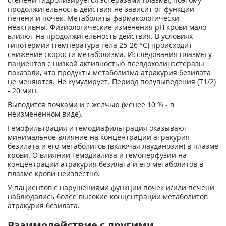
продолжительность действия не зависит от функции
печени и почек. Метаболиты фармакологически
неактивны. Физиологические изменения pH крови мало
влияют на продолжительность действия. В условиях
гипотермии (температура тела 25-26 °С) происходит
снижение скорости метаболизма. Исследования плазмы у
пациентов с низкой активностью псевдохолинэстеразы
показали, что продукты метаболизма атракурия безилата
не меняются. Не кумулирует. Период полувыведения (T
1/2
)
- 20 мин.
Выводится почками и с желчью (менее 10 % - в
неизмененном виде).
Гемофильтрация и гемодиафильтрация оказывают
минимальное влияние на концентрации атракурия
безилата и его метаболитов (включая лауданозин) в плазме
крови. О влиянии гемодиализа и гемоперфузии на
концентрации атракурия безилата и его метаболитов в
плазме крови неизвестно.
У пациентов с нарушениями функции почек и/или печени
наблюдались более высокие концентрации метаболитов
атракурия безилата.
Взаимодействие с другими