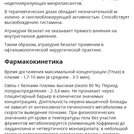
недеполяризующих миорелаксантов.
В терапевтических дозах обладает незначительной м-
холино- и ганглиоблокирующей активностью. Способствует
высвобождению гистамина.
Атракурия безилат не оказывает прямого влияния на
внутриглазное давление.
Таким образом, атракурия безилат применим в
офтальмологической хирургической практике.
Фармакокинетика
Время достижения максимальной концентрации (T
max
) в
плазме - 1,7-10 мин (в среднем - 3-5 мин).
Связь с белками плазмы высокая (около 80 %). Период
полураспределения - 2-3,4 мин. Не проникает через
плацентарный барьер в клинически значимых
концентрациях. Длительность нервно-мышечной блокады
не зависит от интенсивности печеночного метаболизма и
скорости выведения почками. При физиологических
значениях pH крови и температуры тела без участия
ферментов метаболизируется (элиминация Хоффмана) до
лауданозина и четвертичного моноакрилата; в небольшой
степени гидролизируется эстеразами плазмы, поэтому