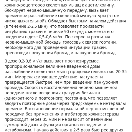
холино-рецепторов скелетных мышц к ацетилхолину,
блокирует нервно-мышечную передачу, вызывает
временное расслабление скелетной мускулатуры (в том
числе дыхательной). Обладает быстрым началом действия
(в течение 2-2,5 мин), что позволяет произвести
интубацию трахеи в первые 90 секунд с момента его
введения в дозе 0,5-0,6 мг/кг. По скорости развития
нервно-мышечной блокады голосовых связок гортани,
необходимого для проведения интубации трахеи,
превосходит векурония бромид и панкурония бромид.
В дозе 0,2-0,6 мг/кг вызывает прогнозируемое,
пропорциональное величине введенной дозы
расслабление скелетных мышц продолжительностью 20-35
мин. Миорелаксирующее действие наступает и
прекращается быстрее, чем при введении панкурония
бромида. Скорость восстановления нервно-мышечной
передачи после введения атракурия безилата
(однократного и повторного) постоянна, что позволяет
вводить повторные дозы через предсказуемые интервалы
времени. Восстановление нормальной нервно-мышечной
передачи без применения ингибиторов холинэстеразы
происходит через 35 мин и не зависит от величины
суммарной дозы и функции органов выведения и
метаболизма. Начало действия в 2-5 раза быстрее других