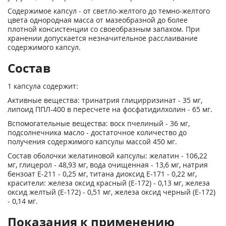
Содержимое капсул - от светло-желтого до темно-желтого
цвета однородная масса от мазеобразной до более
плотной консистенции со своеобразным запахом. При
хранении допускается незначительное расслаивание
содержимого капсул.
Состав
1 капсула содержит:
Активные вещества: тринатрия глицирризинат - 35 мг,
липоид ППЛ-400 в пересчете на фосфатидилхолин - 65 мг.
Вспомогательные вещества: воск пчелиный - 36 мг,
подсолнечника масло - достаточное количество до
получения содержимого капсулы массой 450 мг.
Состав оболочки желатиновой капсулы: желатин - 106,22
мг, глицерол - 48,93 мг, вода очищенная - 13,6 мг, натрия
бензоат Е-211 - 0,25 мг, титана диоксид Е-171 - 0,22 мг,
красители: железа оксид красный (Е-172) - 0,13 мг, железа
оксид желтый (Е-172) - 0,51 мг, железа оксид черный (Е-172)
- 0,14 мг.
Показания к применению