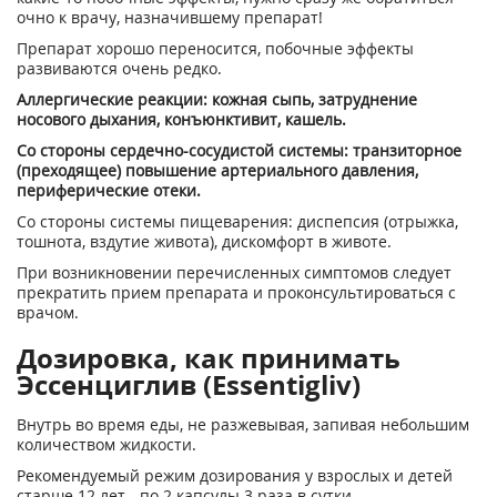
очно к врачу, назначившему препарат!
Препарат хорошо переносится, побочные эффекты
развиваются очень редко.
Аллергические реакции: кожная сыпь, затруднение
носового дыхания, конъюнктивит, кашель.
Со стороны сердечно-сосудистой системы: транзиторное
(преходящее) повышение артериального давления,
периферические отеки.
Со стороны системы пищеварения: диспепсия (отрыжка,
тошнота, вздутие живота), дискомфорт в животе.
При возникновении перечисленных симптомов следует
прекратить прием препарата и проконсультироваться с
врачом.
Дозировка, как принимать
Эссенциглив (Essentigliv)
Внутрь во время еды, не разжевывая, запивая небольшим
количеством жидкости.
Рекомендуемый режим дозирования у взрослых и детей
старше 12 лет - по 2 капсулы 3 раза в сутки.