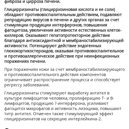
фиброза и цирроза печени.
Глицирризинаты (глицирризиновая кислота и ее соли)
обладают противовоспалительным действием, подавляют
репродукцию вирусов в печени и других органах за счет
стимуляции продукции интерферонов, повышения
фагоцитоза, увеличения активности естественных клеток-
киллеров. Оказывают гепатопротекторное действие
благодаря антиоксидантной и мембраностабилизирующей
активности. Потенцируют действие эндогенных
глюкокортикостероидов, оказывая противовоспалительное
и противоаллергическое действие при неинфекционных
поражениях печени.
При поражениях кожи за счет мембраностабилизирующего
и противовоспалительного действия компонентов
ограничивает распространение процесса и способствует
регрессу заболевания.
Глицирризинаты стимулируют выработку антител в
культуре лимфоцитов человека, пролиферацию Т- и В-
лимфоцитов, продукцию ?-интерферона, усиливают
фагоцитоз макрофагов и активность лизоцима, повышают
титр антител. Отмечен также стимулирующий эффект
глицирризинатов на секрецию интерлейкина-2.