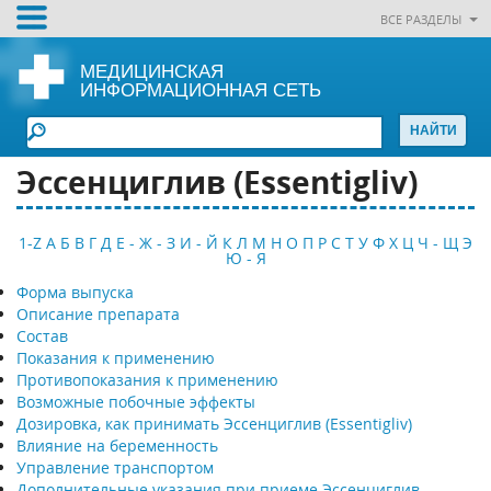
ВСЕ РАЗДЕЛЫ
МЕДИЦИНСКАЯ
ИНФОРМАЦИОННАЯ СЕТЬ
Эссенциглив (Essentigliv)
1-Z
А
Б
В
Г
Д
Е - Ж - З
И - Й
К
Л
М
Н
О
П
Р
С
Т
У
Ф
Х
Ц
Ч - Щ
Э
Ю - Я
Форма выпуска
Описание препарата
Состав
Показания к применению
Противопоказания к применению
Возможные побочные эффекты
Дозировка, как принимать Эссенциглив (Essentigliv)
Влияние на беременность
Управление транспортом
Дополнительные указания при приеме Эссенциглив