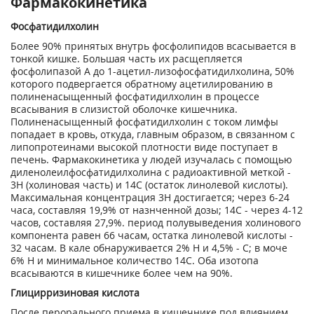
Фармакокинетика
Фосфатидилхолин
Более 90% принятых внутрь фосфолипидов всасывается в
тонкой кишке. Большая часть их расщепляется
фосфолипазой А до 1-ацетил-лизофосфатидилхолина, 50%
которого подвергается обратному ацетилированию в
полиненасыщенный фосфатидилхолин в процессе
всасывания в слизистой оболочке кишечника.
Полиненасыщенный фосфатидилхолин с током лимфы
попадает в кровь, откуда, главным образом, в связанном с
липопротеинами высокой плотности виде поступает в
печень. Фармакокинетика у людей изучалась с помощью
диленолеилфосфатидилхолина с радиоактивной меткой -
3
H (холиновая часть) и
14
С (остаток линолевой кислоты).
Максимальная концентрация
3
Н достигается; через 6-24
часа, составляя 19,9% от назнченной дозы;
14
С - через 4-12
часов, составляя 27,9%. период полувыведения холинового
компонента равен 66 часам, остатка линолевой кислоты -
32 часам. В кале обнаруживается 2% Н и 4,5% - С; в моче
6% Н и минимальное количество
14
С. Оба изотопа
всасываются в кишечнике более чем на 90%.
Глицирризиновая кислота
После перорального приема в кишечнике под влиянием