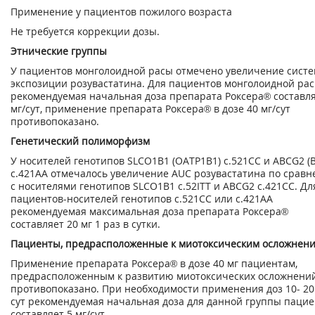
Применение у пациентов пожилого возраста
Не требуется коррекции дозы.
Этнические группы
У пациентов монголоидной расы отмечено увеличение сист
экспозиции розувастатина. Для пациентов монголоидной ра
рекомендуемая начальная доза препарата Роксера® составля
мг/сут, применение препарата Роксера® в дозе 40 мг/сут
противопоказано.
Генетический полиморфизм
У носителей генотипов SLCО1B1 (ОАТР1В1) с.521СС и ABCG2 (
с.421АА отмечалось увеличение AUC розувастатина по срав
с носителями генотипов SLCО1B1 с.52ITT и ABCG2 с.421СС. Дл
пациентов-носителей генотипов с.521СС или с.421АА
рекомендуемая максимальная доза препарата Роксера®
составляет 20 мг 1 раз в сутки.
Пациенты, предрасположенные к миотоксическим осложнен
Применение препарата Роксера® в дозе 40 мг пациентам,
предрасположенным к развитию миотоксических осложнений
противопоказано. При необходимости применения доз 10- 20
сут рекомендуемая начальная доза для данной группы паци
составляет 5 мг/сут.