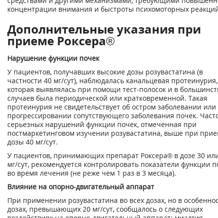
средствами и другими механизмами, требующими повышенн
концентрации внимания и быстроты психомоторных реакций
Дополнительные указания при
приеме Роксера®
Нарушение функции почек
У пациентов, получавших высокие дозы розувастатина (в
частности 40 мг/сут), наблюдалась канальцевая протеинурия,
которая выявлялась при помощи тест-полосок и в большинст
случаев была периодической или кратковременной. Такая
протеинурия не свидетельствует об остром заболевании или
прогрессировании сопутствующего заболевания почек. Част
серьезных нарушений функции почек, отмеченная при
постмаркетинговом изучении розувастатина, выше при при
дозы 40 мг/сут.
У пациентов, принимающих препарат Роксера® в дозе 30 или
мг/сут, рекомендуется контролировать показатели функции п
во время лечения (не реже чем 1 раз в 3 месяца).
Влияние на опорно-двигательный аппарат
При применении розувастатина во всех дозах, но в особенно
дозах, превышающих 20 мг/сут, сообщалось о следующих
воздействиях на опорно-двигательный аппарат: миалгия,