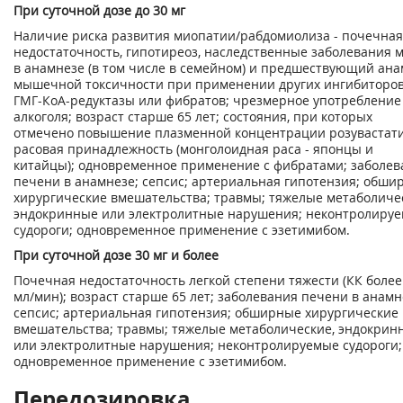
При суточной дозе до 30 мг
Наличие риска развития миопатии/рабдомиолиза - почечная
недостаточность, гипотиреоз, наследственные заболевания
в анамнезе (в том числе в семейном) и предшествующий ан
мышечной токсичности при применении других ингибиторо
ГМГ-КоА-редуктазы или фибратов; чрезмерное употребление
алкоголя; возраст старше 65 лет; состояния, при которых
отмечено повышение плазменной концентрации розувастати
расовая принадлежность (монголоидная раса - японцы и
китайцы); одновременное применение с фибратами; заболев
печени в анамнезе; сепсис; артериальная гипотензия; обши
хирургические вмешательства; травмы; тяжелые метаболиче
эндокринные или электролитные нарушения; неконтролиру
судороги; одновременное применение с эзетимибом.
При суточной дозе 30 мг и более
Почечная недостаточность легкой степени тяжести (КК более
мл/мин); возраст старше 65 лет; заболевания печени в анамн
сепсис; артериальная гипотензия; обширные хирургические
вмешательства; травмы; тяжелые метаболические, эндокрин
или электролитные нарушения; неконтролируемые судороги;
одновременное применение с эзетимибом.
Передозировка