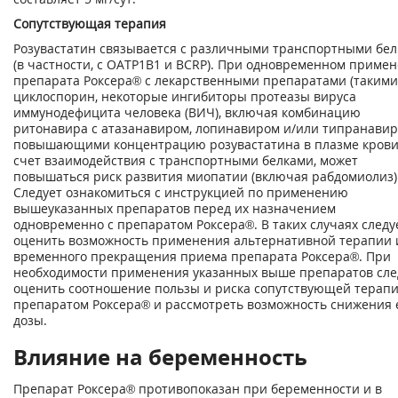
Сопутствующая терапия
Розувастатин связывается с различными транспортными бе
(в частности, с ОАТР1В1 и BCRP). При одновременном приме
препарата Роксера® с лекарственными препаратами (такими
циклоспорин, некоторые ингибиторы протеазы вируса
иммунодефицита человека (ВИЧ), включая комбинацию
ритонавира с атазанавиром, лопинавиром и/или типранавир
повышающими концентрацию розувастатина в плазме крови
счет взаимодействия с транспортными белками, может
повышаться риск развития миопатии (включая рабдомиолиз)
Следует ознакомиться с инструкцией по применению
вышеуказанных препаратов перед их назначением
одновременно с препаратом Роксера®. В таких случаях следу
оценить возможность применения альтернативной терапии 
временного прекращения приема препарата Роксера®. При
необходимости применения указанных выше препаратов сле
оценить соотношение пользы и риска сопутствующей терап
препаратом Роксера® и рассмотреть возможность снижения 
дозы.
Влияние на беременность
Препарат Роксера® противопоказан при беременности и в