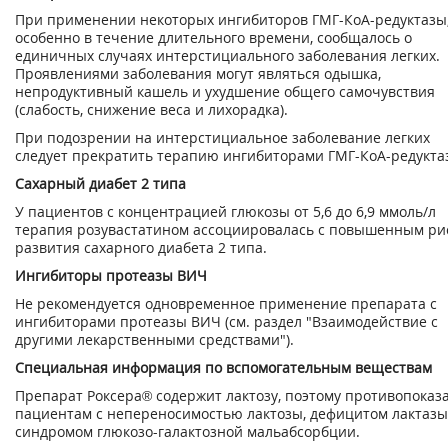
При применении некоторых ингибиторов ГМГ-КоА-редуктазы
особенно в течение длительного времени, сообщалось о
единичных случаях интерстициального заболевания легких.
Проявлениями заболевания могут являться одышка,
непродуктивный кашель и ухудшение общего самочувствия
(слабость, снижение веса и лихорадка).
При подозрении на интерстициальное заболевание легких
следует прекратить терапию ингибиторами ГМГ-КоА-редукта
Сахарный диабет 2 типа
У пациентов с концентрацией глюкозы от 5,6 до 6,9 ммоль/л
терапия розувастатином ассоциировалась с повышенным ри
развития сахарного диабета 2 типа.
Ингибиторы протеазы ВИЧ
Не рекомендуется одновременное применение препарата с
ингибиторами протеазы ВИЧ (см. раздел "Взаимодействие с
другими лекарственными средствами").
Специальная информация по вспомогательным веществам
Препарат Роксера® содержит лактозу, поэтому противопоказ
пациентам с непереносимостью лактозы, дефицитом лактазы
синдромом глюкозо-галактозной мальабсорбции.