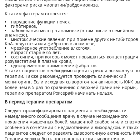
факторами риска миопатии/рабдомиолиза.
К таким факторам относятся:
нарушение функции почек,
гипотиреоз,
заболевания мышц в анамнезе (в том числе в семейном
анамнезе),
миотоксические явления при приеме других ингибиторов 
КоА-редуктазы или фибратов в анамнезе,
чрезмерное употребление алкоголя,
возраст старше 65 лет,
состояния, при которых может повышаться концентрация
розувастатина в плазме крови,
одновременное применение фибратов.
У таких пациентов необходимо оценить риск и возможную по
терапии. Также рекомендуется проводить клинический
мониторинг. Если исходная сывороточная активность КФК в
более чем в 5 раз по сравнению с верхней границей нормы,
терапию препаратом Роксера® начинать нельзя.
В период терапии препаратом
Следует проинформировать пациента о необходимости
немедленного сообщения врачу в случае неожиданного
появления мышечных болей, мышечной слабости или спазмо
особенно в сочетании с недомоганием и лихорадкой. У таких
пациентов следует определять сывороточную активность КФ
Терапия должна быть прекращена, если сывороточная