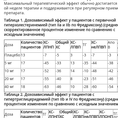
Максимальный терапевтический эффект обычно достигается 
ой неделе терапии и поддерживается при регулярном прием
препарата.
Таблица 1. Дозозависимый эффект у пациентов с первичной
гиперхолестеринемией (тип IIа и IIb по Фредриксону) (средне
скорректированное процентное изменение по сравнению с
исходным значением)
Количество
ХС-
Общий
ХС-
ХС-
Апо
Доза
ТГ
пациентов
ЛПНП
ХС
ЛПВП
неЛПВП
В
Плацебо
13
-7
-5
3
-3
-7
-3
5 мг
17
-45
-33
13
-35
-44
-38
10 мг
17
-52
-36
14
-10
-48
-42
20 мг
17
-55
-40
8
-23
-51
-46
40 мг
18
-63
-46
10
-28
-60
-54
Таблица 2. Дозозависимый эффект у пациентов с
гипертриглицеридемией (тип IIb и IV по Фредриксону) (средн
процентное изменение по сравнению с исходным значением
Количество
ХС-
Общий
ХС-
ХС-
ХС-
ТГ
Доза
ТГ
пациентов
ЛПНП
ХС
ЛПВП
неЛПВП
ЛПОНП
Л