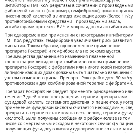
ингибиторы ГМГ-КоА-редуктазы в сочетании с производным
фиброевой кислоты (например, гемфиброзил), циклоспорином
никотиновой кислотой в липидснижающих дозах (более 1 г/сут
противогрибковыми средствами - производными азола,
ингибиторами протеазы ВИЧ и макролидными антибиотикам
При одновременном применении с некоторыми ингибитора
ГМГ-КоА-редуктазы гемфиброзил увеличивает риск развития
миопатии. Таким образом, одновременное применение
препарата Роксера® и гемфиброзила не рекомендуется.
Преимущества дальнейшего изменения плазменной
концентрации липидов при комбинированном применении
препарата Роксера® с фибратами или никотиновой кислотой
липидснижающих дозах должны быть тщательно взвешены с
учетом возможного риска. Препарат Роксера® в дозе 30 мг/су
противопоказан для комбинированной терапии с фибратами
Препарат Роксера® не следует применять одновременно или
течение 7 дней после прекращения терапии препаратами
фузидовой кислоты системного действия. У пациентов, у кот
применение фузидовой кислоты считается необходимым, сле
прекратить терапию статином на весь период терапии фузи
кислотой. Были получены сообщения о рабдомиолизе (в том
числе со смертельным исходом в некоторых случаях) у пацие
получающих фузидовую кислоту одновременно со статинами