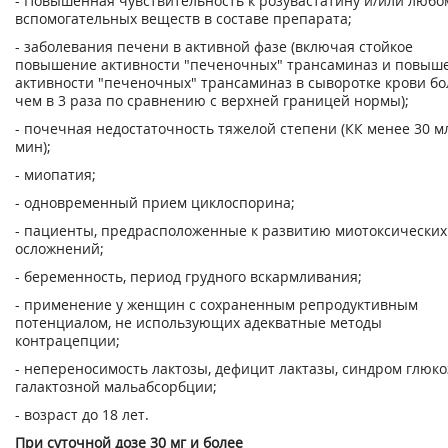
- Повышенная чувствительность к розувастатину и/или любо
вспомогательных веществ в составе препарата;
- заболевания печени в активной фазе (включая стойкое
повышение активности "печеночных" трансаминаз и повыш
активности "печеночных" трансаминаз в сыворотке крови бо
чем в 3 раза по сравнению с верхней границей нормы);
- почечная недостаточность тяжелой степени (КК менее 30 м
мин);
- миопатия;
- одновременный прием циклоспорина;
- пациенты, предрасположенные к развитию миотоксических
осложнений;
- беременность, период грудного вскармливания;
- применение у женщин с сохраненным репродуктивным
потенциалом, не использующих адекватные методы
контрацепции;
- непереносимость лактозы, дефицит лактазы, синдром глюко
галактозной мальабсорбции;
- возраст до 18 лет.
При суточной дозе 30 мг и более