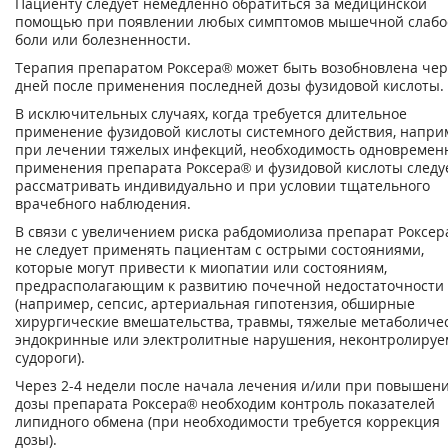
Пациенту следует немедленно обратиться за медицинской
помощью при появлении любых симптомов мышечной слабо
боли или болезненности.
Терапия препаратом Роксера® может быть возобновлена чер
дней после применения последней дозы фузидовой кислоты.
В исключительных случаях, когда требуется длительное
применение фузидовой кислоты системного действия, напри
при лечении тяжелых инфекций, необходимость одновремен
применения препарата Роксера® и фузидовой кислоты следу
рассматривать индивидуально и при условии тщательного
врачебного наблюдения.
В связи с увеличением риска рабдомиолиза препарат Роксер
не следует применять пациентам с острыми состояниями,
которые могут привести к миопатии или состояниям,
предрасполагающим к развитию почечной недостаточности
(например, сепсис, артериальная гипотензия, обширные
хирургические вмешательства, травмы, тяжелые метаболичес
эндокринные или электролитные нарушения, неконтролиру
судороги).
Через 2-4 недели после начала лечения и/или при повышен
дозы препарата Роксера® необходим контроль показателей
липидного обмена (при необходимости требуется коррекция
дозы).