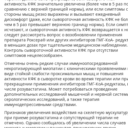
активность КФК значительно увеличена (более чем в 5 раз п
сравнению с верхней границей нормы), или если симптомы 
стороны мышц резко выражены и вызывают ежедневный
дискомфорт (даже, если сывороточная активность КФК не бол
чем в 5 раз превышает верхнюю границу нормы). Если симп
исчезают, и сывороточная активность КФК возвращается к н
следует рассмотреть вопрос о возобновлении применения
препарата Роксера® или других ингибиторов ГМГ-КоА- редук
в меньших дозах при тщательном медицинском наблюдении.
Контроль сывороточной активности КФК при отсутствии
симптомов нецелесообразен.
Отмечены очень редкие случаи иммуноопосредованной
некротизирующей миопатии с клиническими проявлениями 
виде стойкой слабости проксимальных мышц и повышения
активности КФК в сыворотке крови во время терапии или пр
прекращении применения ингибиторов ГМГ-КоА-редуктазы, 
числе розувастатина. Может потребоваться проведение
дополнительных исследований мышечной и нервной систем
серологических исследований, а также терапия
иммунодепрессивными средствами.
Признаков увеличения воздействия на скелетную мускулатур
при приеме розувастатина и сопутствующей терапии не
отмечено. Однако сообщалось об увеличении числа случаев
миозита и миопатии у пациентов, принимавших другие