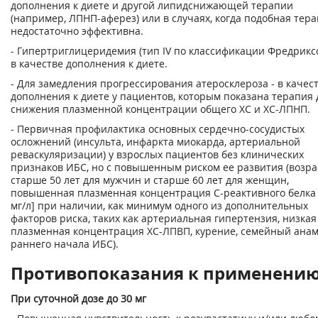
дополнения к диете и другой липидснижающей терапии
(например, ЛПНП-аферез) или в случаях, когда подобная тер
недостаточно эффективна.
- Гипертриглицеридемия (тип IV по классификации Фредриксо
в качестве дополнения к диете.
- Для замедления прогрессирования атеросклероза - в качес
дополнения к диете у пациентов, которым показана терапия 
снижения плазменной концентрации общего ХС и ХС-ЛПНП.
- Первичная профилактика основных сердечно-сосудистых
осложнений (инсульта, инфаркта миокарда, артериальной
реваскуляризации) у взрослых пациентов без клинических
признаков ИБС, но с повышенным риском ее развития (возра
старше 50 лет для мужчин и старше 60 лет для женщин,
повышенная плазменная концентрация С-реактивного белка 
мг/л] при наличии, как минимум одного из дополнительных
факторов риска, таких как артериальная гипертензия, низкая
плазменная концентрация ХС-ЛПВП, курение, семейный ана
раннего начала ИБС).
Противопоказания к применени
При суточной дозе до 30 мг