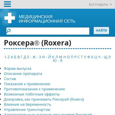
ВСЕ РАЗДЕЛЫ
МЕДИЦИНСКАЯ
ИНФОРМАЦИОННАЯ СЕТЬ
Роксера® (Roxera)
1-Z
А
Б
В
Г
Д
Е - Ж - З
И - Й
К
Л
М
Н
О
П
Р
С
Т
У
Ф
Х
Ц
Ч - Щ
Э
Ю - Я
Форма выпуска
Описание препарата
Состав
Показания к применению
Противопоказания к применению
Возможные побочные эффекты
Дозировка, как принимать Роксера® (Roxera)
Влияние на беременность
Управление транспортом
Дополнительные указания при приеме Роксера®