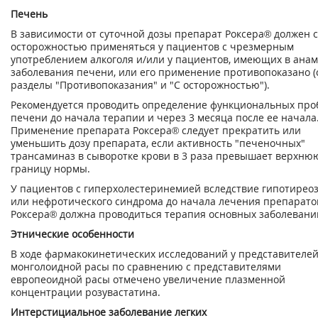
Печень
В зависимости от суточной дозы препарат Роксера® должен с
осторожностью применяться у пациентов с чрезмерным
употреблением алкоголя и/или у пациентов, имеющих в ана
заболевания печени, или его применение противопоказано (
разделы "Противопоказания" и "С осторожностью").
Рекомендуется проводить определение функциональных про
печени до начала терапии и через 3 месяца после ее начала
Применение препарата Роксера® следует прекратить или
уменьшить дозу препарата, если активность "печеночных"
трансаминаз в сыворотке крови в 3 раза превышает верхню
границу нормы.
У пациентов с гиперхолестеринемией вследствие гипотирео
или нефротического синдрома до начала лечения препарат
Роксера® должна проводиться терапия основных заболевани
Этнические особенности
В ходе фармакокинетических исследований у представителе
монголоидной расы по сравнению с представителями
европеоидной расы отмечено увеличение плазменной
концентрации розувастатина.
Интерстициальное заболевание легких