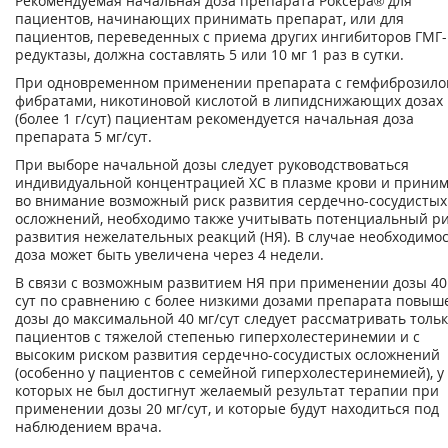
Рекомендуемая начальная доза препарата Роксера® для
пациентов, начинающих принимать препарат, или для
пациентов, переведенных с приема других ингибиторов ГМГ-
редуктазы, должна составлять 5 или 10 мг 1 раз в сутки.
При одновременном применении препарата с гемфиброзило
фибратами, никотиновой кислотой в липидснижающих дозах
(более 1 г/сут) пациентам рекомендуется начальная доза
препарата 5 мг/сут.
При выборе начальной дозы следует руководствоваться
индивидуальной концентрацией ХС в плазме крови и прини
во внимание возможный риск развития сердечно-сосудистых
осложнений, необходимо также учитывать потенциальный р
развития нежелательных реакций (НЯ). В случае необходимо
доза может быть увеличена через 4 недели.
В связи с возможным развитием НЯ при применении дозы 40
сут по сравнению с более низкими дозами препарата повыш
дозы до максимальной 40 мг/сут следует рассматривать тольк
пациентов с тяжелой степенью гиперхолестеринемии и с
высоким риском развития сердечно-сосудистых осложнений
(особенно у пациентов с семейной гиперхолестеринемией), у
которых не был достигнут желаемый результат терапии при
применении дозы 20 мг/сут, и которые будут находиться под
наблюдением врача.