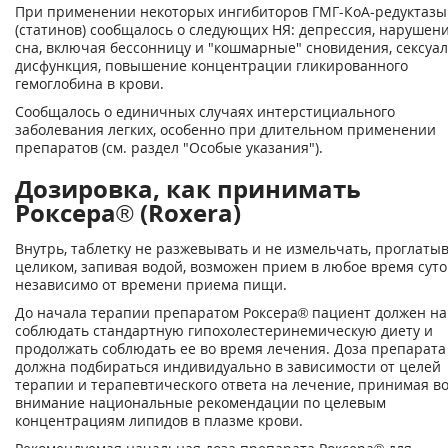
При применении некоторых ингибиторов ГМГ-КоА-редуктазы
(статинов) сообщалось о следующих НЯ: депрессия, нарушен
сна, включая бессонницу и "кошмарные" сновидения, сексуа
дисфункция, повышение концентрации гликированного
гемоглобина в крови.
Сообщалось о единичных случаях интерстициального
заболевания легких, особенно при длительном применении
препаратов (см. раздел "Особые указания").
Дозировка, как принимать
Роксера® (Roxera)
Внутрь, таблетку не разжевывать и не измельчать, проглаты
целиком, запивая водой, возможен прием в любое время суто
независимо от времени приема пищи.
До начала терапии препаратом Роксера® пациент должен на
соблюдать стандартную гипохолестеринемическую диету и
продолжать соблюдать ее во время лечения. Доза препарата
должна подбираться индивидуально в зависимости от целей
терапии и терапевтического ответа на лечение, принимая в
внимание национальные рекомендации по целевым
концентрациям липидов в плазме крови.