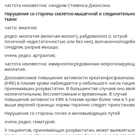
частота неизвестна: синдром Стивенса-Джонсона.
Нарушения со стороны скелетно-мышечной и соединительно
ткани
часто: миалгия;
редко: миопатия (включая миозит), рабдомиолиз (с острой
почечной недостаточностью или без нее), волчаночноподоб
синдром, разрыв мышцы;
очень редко: артралгия;
частота неизвестна: иммуноопосредованная некротизирующ
миопатия.
Дозозависимое повышение активности креатинфосфокиназы
(КФК) в плазме крови наблюдается у небольшого числа пацие
принимавших розувастатин. В большинстве случаев оно явл
незначительным, бессимптомным и временным. В случае
повышения активности КФК в плазме крови более чем в 5 ра
выше верхней границы нормы терапию следует приостанови
Нарушения со стороны почек и мочевыводящих путей
очень редко: гематурия.
У пациентов, принимающих розувастатин, может выявляться