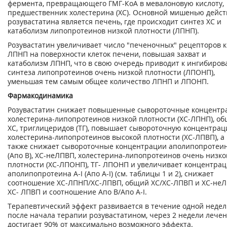
фермента, превращающего ГМГ-КоА в мевалоновую кислоту,
предшественник холестерина (ХС). Основной мишенью дейст
розувастатина является печень, где происходит синтез ХС и
катаболизм липопротеинов низкой плотности (ЛПНП).
Розувастатин увеличивает число "печеночных" рецепторов к
ЛПНП на поверхности клеток печени, повышая захват и
катаболизм ЛПНП, что в свою очередь приводит к ингибиро
синтеза липопротеинов очень низкой плотности (ЛПОНП),
уменьшая тем самым общее количество ЛПНП и ЛПОНП.
Фармакодинамика
Розувастатин снижает повышенные сывороточные концентр
холестерина-липопротеинов низкой плотности (ХС-ЛПНП), об
ХС, триглицеридов (ТГ), повышает сывороточную концентра
холестерина-липопротеинов высокой плотности (ХС-ЛПВП), а
также снижает сывороточные концентрации аполипопротеин
(Апо В), ХС-неЛПВП, холестерина-липопротеинов очень низко
плотности (ХС-ЛПОНП), ТГ- ЛПОНП и увеличивает концентра
аполипопротеина A-I (Апо A-I) (см. таблицы 1 и 2), снижает
соотношение ХС-ЛПНП/ХС-ЛПВП, общий ХС/ХС-ЛПВП и ХС-не
ХС- ЛПВП и соотношение Апо В/Апо A-I.
Терапевтический эффект развивается в течение одной неде
после начала терапии розувастатином, через 2 недели лече
достигает 90% от максимально возможного эффекта.