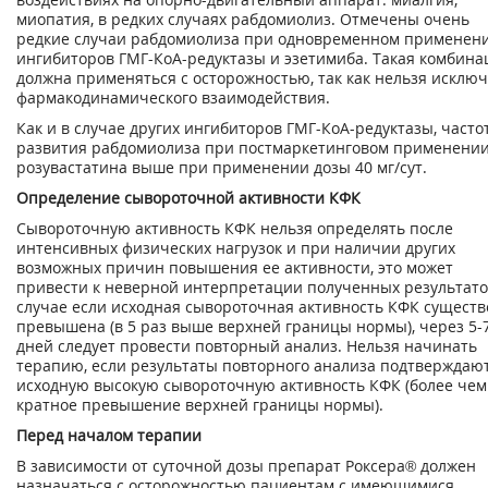
миопатия, в редких случаях рабдомиолиз. Отмечены очень
редкие случаи рабдомиолиза при одновременном применен
ингибиторов ГМГ-КоА-редуктазы и эзетимиба. Такая комбина
должна применяться с осторожностью, так как нельзя исклю
фармакодинамического взаимодействия.
Как и в случае других ингибиторов ГМГ-КоА-редуктазы, часто
развития рабдомиолиза при постмаркетинговом применени
розувастатина выше при применении дозы 40 мг/сут.
Определение сывороточной активности КФК
Сывороточную активность КФК нельзя определять после
интенсивных физических нагрузок и при наличии других
возможных причин повышения ее активности, это может
привести к неверной интерпретации полученных результато
случае если исходная сывороточная активность КФК сущест
превышена (в 5 раз выше верхней границы нормы), через 5-
дней следует провести повторный анализ. Нельзя начинать
терапию, если результаты повторного анализа подтверждаю
исходную высокую сывороточную активность КФК (более чем
кратное превышение верхней границы нормы).
Перед началом терапии
В зависимости от суточной дозы препарат Роксера® должен
назначаться с осторожностью пациентам с имеющимися