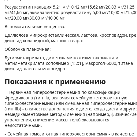
Розувастатин кальция 5,21 мг/10,42 мг/15,62 мг/20,83 мг/31,25
мг/41,66 мг, эквивалентно розувастатину 5,00 мг/10,00 мг/15,0
мг/20,00 мг/30,00 мг/40,00 мг
Вспомогательные вещества:
Целлюлоза микрокристаллическая, лактоза, кросповидон, кр
диоксид коллоидный, магния стеарат
Оболочка пленочная:
Бутилметакрилата, диметиламиноэтилметакрилата и
метилметакрилата сополимер [1:2:1], макрогол-6000, титана
диоксид, лактозы моногидрат
Показания к применению
- Первичная гиперхолестеринемия по классификации
Фредриксона (тип IIа, включая семейную гетерозиготную
гиперхолестеринемию) или смешанная гиперхолестеринеми
(тип IIb) - в качестве дополнения к диете, когда диета и други
немедикаментозные методы лечения (например, физические
упражнения, снижение массы тела) оказываются
недостаточными.
- Семейная гомозиготная гиперхолестеринемия - в качестве