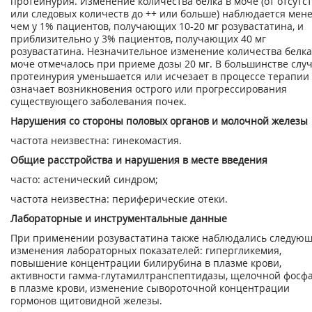
протеинурия. Изменение количества белка в моче (от отсутс
или следовых количеств до ++ или больше) наблюдается мен
чем у 1% пациентов, получающих 10-20 мг розувастатина, и
приблизительно у 3% пациентов, получающих 40 мг
розувастатина. Незначительное изменение количества белка
моче отмечалось при приеме дозы 20 мг. В большинстве слу
протеинурия уменьшается или исчезает в процессе терапии 
означает возникновения острого или прогрессирования
существующего заболевания почек.
Нарушения со стороны половых органов и молочной железы
частота неизвестна: гинекомастия.
Общие расстройства и нарушения в месте введения
часто: астенический синдром;
частота неизвестна: периферические отеки.
Лабораторные и инструментальные данные
При применении розувастатина также наблюдались следую
изменения лабораторных показателей: гипергликемия,
повышение концентрации билирубина в плазме крови,
активности гамма-глутамилтранспептидазы, щелочной фосф
в плазме крови, изменение сывороточной концентрации
гормонов щитовидной железы.